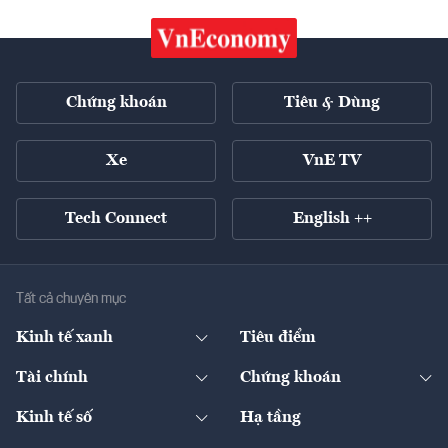
Chứng khoán
Tiêu & Dùng
Xe
VnE TV
Tech Connect
English ++
Tất cả chuyên mục
Kinh tế xanh
Tiêu điểm
Chuyển động xanh
Tài chính
Chứng khoán
Pháp lý
Ngân hàng
Doanh nghiệp niêm yết
Kinh tế số
Hạ tầng
Thương hiệu xanh
Thị trường vốn
Thị trường
Sản phẩm - Thị trường