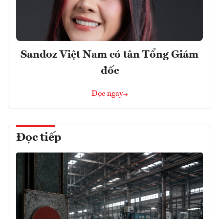
Sandoz Việt Nam có tân Tổng Giám
đốc
Đọc ngay
Đọc tiếp