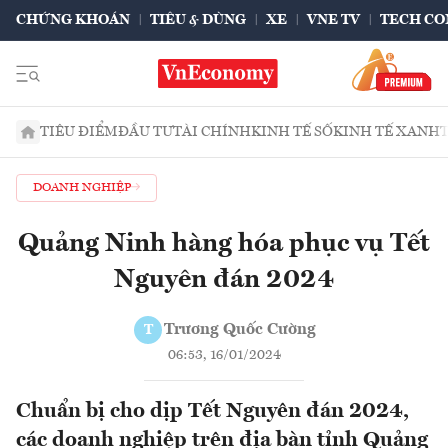
CHỨNG KHOÁN
TIÊU & DÙNG
XE
VNE TV
TECH CO
TIÊU ĐIỂM
ĐẦU TƯ
TÀI CHÍNH
KINH TẾ SỐ
KINH TẾ XANH
DOANH NGHIỆP
Quảng Ninh hàng hóa phục vụ Tết
Nguyên đán 2024
Trương Quốc Cường
T
06:53, 16/01/2024
Chuẩn bị cho dịp Tết Nguyên đán 2024,
các doanh nghiệp trên địa bàn tỉnh Quảng