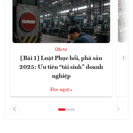
Đầu tư
[Bài 1] Luật Phục hồi, phá sản
Blo
2025: Ưu tiên “tái sinh” doanh
nghiệp
Đọc ngay