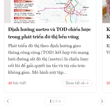
Định hướng metro và TOD chiến lược
K
trong phát triển đô thị bền vững
K
Phát triển đô thị theo định hướng giao
K
thông công cộng (TOD) kết hợp với mạng
V
lưới đường sắt đô thị (metro) là chiến lược
cốt lõi để giải quyết ùn tắc và tái cấu trúc
không gian. Mô hình này tập...
10
bài viết
Xem tất cả
2
1
2
3
4