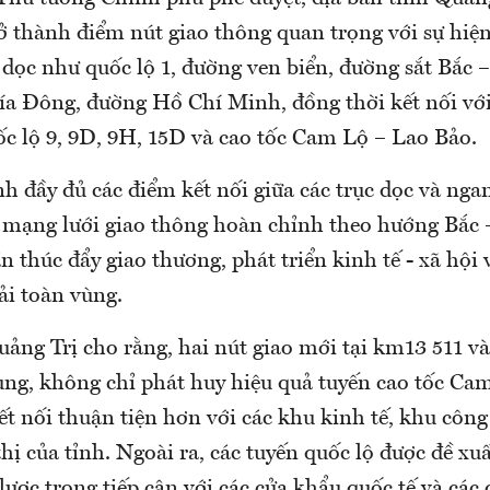
ở thành điểm nút giao thông quan trọng với sự hiện
 dọc như quốc lộ 1, đường ven biển, đường sắt Bắc 
a Đông, đường Hồ Chí Minh, đồng thời kết nối với
c lộ 9, 9D, 9H, 15D và cao tốc Cam Lộ – Lao Bảo.
h đầy đủ các điểm kết nối giữa các trục dọc và nga
n mạng lưới giao thông hoàn chỉnh theo hướng Bắ
n thúc đẩy giao thương, phát triển kinh tế - xã hội
ải toàn vùng.
ng Trị cho rằng, hai nút giao mới tại km13 511 v
ung, không chỉ phát huy hiệu quả tuyến cao tốc Ca
t nối thuận tiện hơn với các khu kinh tế, khu công
hị của tỉnh. Ngoài ra, các tuyến quốc lộ được đề xuấ
n lược trong tiếp cận với các cửa khẩu quốc tế và các