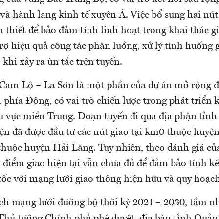
và hành lang kinh tế xuyên Á. Việc bổ sung hai nút
n thiết để bảo đảm tính linh hoạt trong khai thác g
rợ hiệu quả công tác phân luồng, xử lý tình huống 
khi xảy ra ùn tắc trên tuyến.
 Cam Lộ – La Sơn là một phần của dự án mở rộng 
phía Đông, có vai trò chiến lược trong phát triển k
u vực miền Trung. Đoạn tuyến đi qua địa phận tỉnh
ện đã được đầu tư các nút giao tại km0 thuộc huyệ
thuộc huyện Hải Lăng. Tuy nhiên, theo đánh giá 
 điểm giao hiện tại vẫn chưa đủ để đảm bảo tính kế
tốc với mạng lưới giao thông hiện hữu và quy hoạch
h mạng lưới đường bộ thời kỳ 2021 – 2030, tầm n
Thủ tướng Chính phủ phê duyệt, địa bàn tỉnh Quản