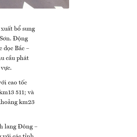
 xuất bổ sung
 Sơn. Động
c dọc Bắc –
hu cầu phát
 vực.
với cao tốc
 km13 511; và
i khoảng km23
nh lang Đông –
 với các tỉnh