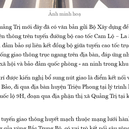
Ảnh minh hoạ
ng Trị mới đây đã có văn bản gửi Bộ Xây dựng đề
liên thông trên tuyến đường bộ cao tốc Cam Lộ – La
đảm bảo sự liên kết đồng bộ giữa tuyến cao tốc trụ
ống giao thông trục ngang trên địa bàn, đáp ứng n
- xã hội và bảo đảm quốc phòng - an ninh trong khu
 trí được kiến nghị bổ sung nút giao là điểm kết nối 
Bảo, đi qua địa bàn huyện Triệu Phong tại lý trình
Quốc lộ 9H, đoạn qua địa phận thị xã Quảng Trị tạ
c tuyến giao thông huyết mạch thuộc mạng lưới hà
 của vùng Bắc Trung Bộ, có vai trò kết nối sâu rộng