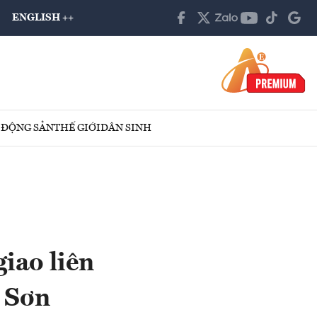
ENGLISH ++
 ĐỘNG SẢN
THẾ GIỚI
DÂN SINH
giao liên
a Sơn