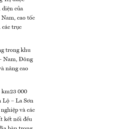
 diện của
– Nam, cao tốc
 các trục
ng trong khu
c – Nam, Đông
 và nâng cao
à km23 000
m Lộ – La Sơn
 nghiệp và các
t kết nối đều
 địa bàn trọng