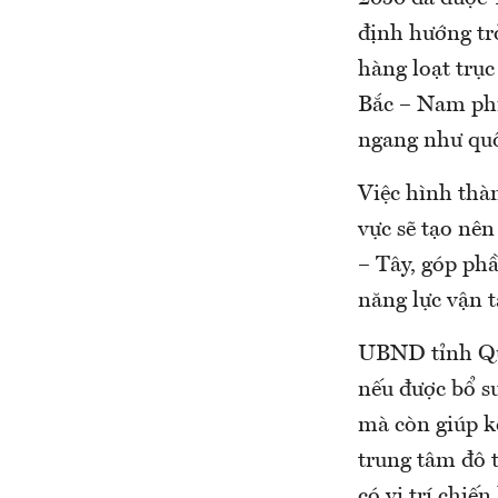
định hướng tr
hàng loạt trục
Bắc – Nam phí
ngang như quố
Việc hình thàn
vực sẽ tạo nê
– Tây, góp phầ
năng lực vận t
UBND tỉnh Quả
nếu được bổ s
mà còn giúp kế
trung tâm đô t
có vị trí chiế