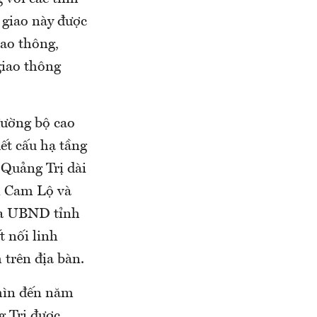
 giao này được
iao thông,
giao thông
đường bộ cao
ết cấu hạ tầng
 Quảng Trị dài
n Cam Lộ và
của UBND tỉnh
t nối linh
 trên địa bàn.
hìn đến năm
g Trị được