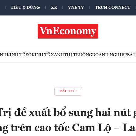
TIÊU & DÙNG
XE
VNE TV
TECH CONNECT
ÍNH
KINH TẾ SỐ
KINH TẾ XANH
THỊ TRƯỜNG
DOANH NGHIỆP
BẤT
ĐẦU TƯ
ị đề xuất bổ sung hai nút 
g trên cao tốc Cam Lộ – L