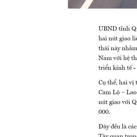
UBND tỉnh Quả
hai nút giao 
thái này nhằm 
Nam với hệ th
triển kinh tế 
Cụ thể, hai vị
Cam Lộ – Lao 
nút giao với 
000.
Đây đều là cá
Tây quan trọng