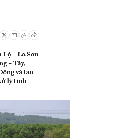
m Lộ – La Sơn
ng – Tây,
Đông và tạo
ử lý tình