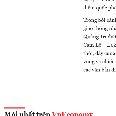
điểm quốc phò
Trong bối cản
giao thông nhằ
Quảng Trị đượ
Cam Lộ – La S
thời, đây cũng
vùng và chiến 
các văn bản đ
Mới nhất trên
VnEconomy