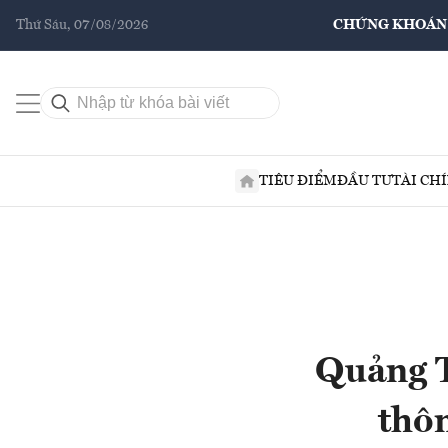
Thứ Sáu, 07/08/2026
CHỨNG KHOÁN
TIÊU ĐIỂM
ĐẦU TƯ
TÀI CH
Quảng Tr
thôn