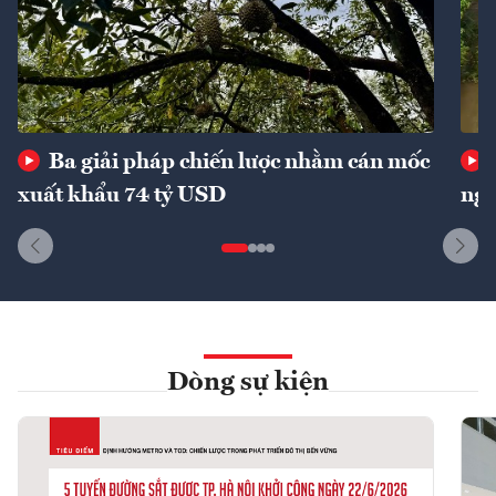
Ba giải pháp chiến lược nhằm cán mốc
xuất khẩu 74 tỷ USD
ngu
Dòng sự kiện