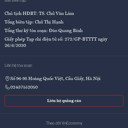
Ban Biên tập
Ẩm thực
Chủ tịch HĐBT: TS. Chử Văn Lâm
Tổng biên tập: Chử Thị Hạnh
Tổng thư ký tòa soạn: Đào Quang Bính
Giấy phép Tạp chí điện tử số: 272/GP-BTTTT ngày
26/6/2020
Liên hệ tòa soạn
Số 96-98 Hoàng Quốc Việt, Cầu Giấy, Hà Nội
02437552050
Liên hệ quảng cáo
Theo dõi VnEconomy