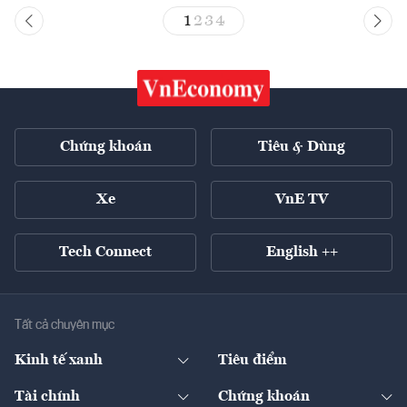
1
2
3
4
Chứng khoán
Tiêu & Dùng
Xe
VnE TV
Tech Connect
English ++
Tất cả chuyên mục
Kinh tế xanh
Tiêu điểm
Chuyển động xanh
Tài chính
Chứng khoán