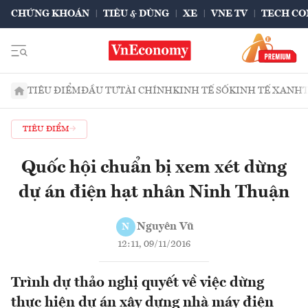
CHỨNG KHOÁN
TIÊU & DÙNG
XE
VNE TV
TECH CO
TIÊU ĐIỂM
ĐẦU TƯ
TÀI CHÍNH
KINH TẾ SỐ
KINH TẾ XANH
TIÊU ĐIỂM
Quốc hội chuẩn bị xem xét dừng
dự án điện hạt nhân Ninh Thuận
Nguyên Vũ
N
12:11, 09/11/2016
Trình dự thảo nghị quyết về việc dừng
thực hiện dự án xây dựng nhà máy điện