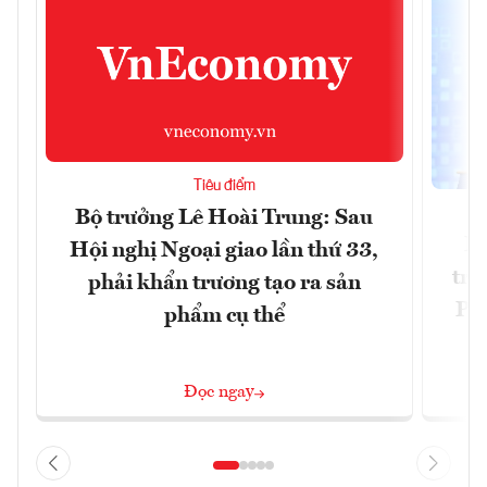
Tiêu điểm
Bộ trưởng Lê Hoài Trung: Sau
Ph
Hội nghị Ngoại giao lần thứ 33,
trự
phải khẩn trương tạo ra sản
Phi
phẩm cụ thể
Đ
Đọc ngay