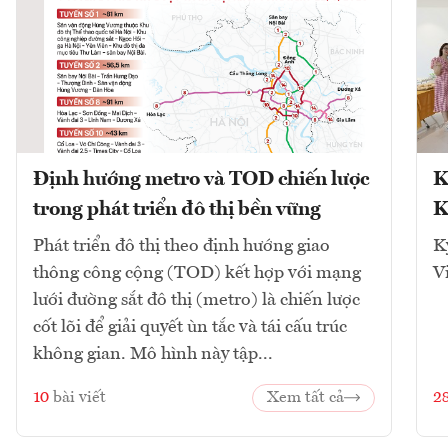
Định hướng metro và TOD chiến lược
K
trong phát triển đô thị bền vững
K
Phát triển đô thị theo định hướng giao
K
thông công cộng (TOD) kết hợp với mạng
V
lưới đường sắt đô thị (metro) là chiến lược
cốt lõi để giải quyết ùn tắc và tái cấu trúc
không gian. Mô hình này tập...
10
bài viết
Xem tất cả
2