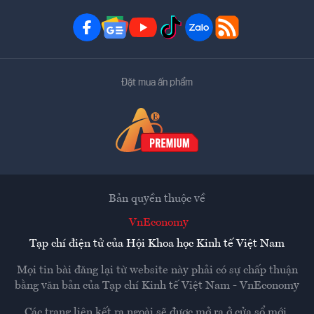
Đặt mua ấn phẩm
Bản quyền thuộc về
VnEconomy
Tạp chí điện tử của Hội Khoa học Kinh tế Việt Nam
Mọi tin bài đăng lại từ website này phải có sự chấp thuận
bằng văn bản của
Tạp chí Kinh tế Việt Nam - VnEconomy
Các trang liên kết ra ngoài sẽ được mở ra ở cửa sổ mới.