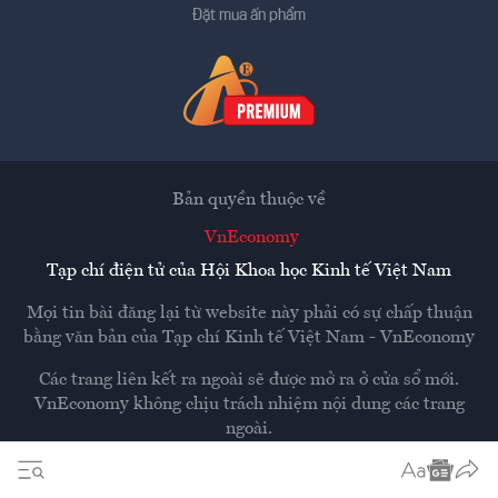
Đặt mua ấn phẩm
Bản quyền thuộc về
VnEconomy
Tạp chí điện tử của Hội Khoa học Kinh tế Việt Nam
Mọi tin bài đăng lại từ website này phải có sự chấp thuận
bằng văn bản của
Tạp chí Kinh tế Việt Nam - VnEconomy
Các trang liên kết ra ngoài sẽ được mở ra ở cửa sổ mới.
VnEconomy không chịu trách nhiệm nội dung các trang
ngoài.