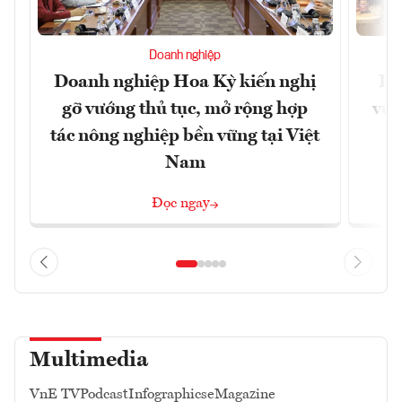
Doanh nghiệp
Doanh nghiệp Hoa Kỳ kiến nghị
Lạ
gỡ vướng thủ tục, mở rộng hợp
vùn
tác nông nghiệp bền vững tại Việt
Nam
Đọc ngay
Multimedia
VnE TV
Podcast
Infographics
eMagazine