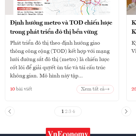
Định hướng metro và TOD chiến lược
K
trong phát triển đô thị bền vững
K
Phát triển đô thị theo định hướng giao
K
thông công cộng (TOD) kết hợp với mạng
V
lưới đường sắt đô thị (metro) là chiến lược
cốt lõi để giải quyết ùn tắc và tái cấu trúc
không gian. Mô hình này tập...
10
bài viết
Xem tất cả
2
1
2
3
4