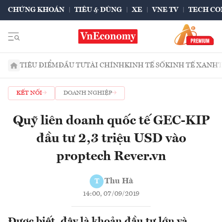
CHỨNG KHOÁN
TIÊU & DÙNG
XE
VNE TV
TECH CO
TIÊU ĐIỂM
ĐẦU TƯ
TÀI CHÍNH
KINH TẾ SỐ
KINH TẾ XANH
KẾT NỐI
DOANH NGHIỆP
Quỹ liên doanh quốc tế GEC-KIP
đầu tư 2,3 triệu USD vào
proptech Rever.vn
Thu Hà
T
14:00, 07/09/2019
Được biết, đây là khoản đầu tư lớn và