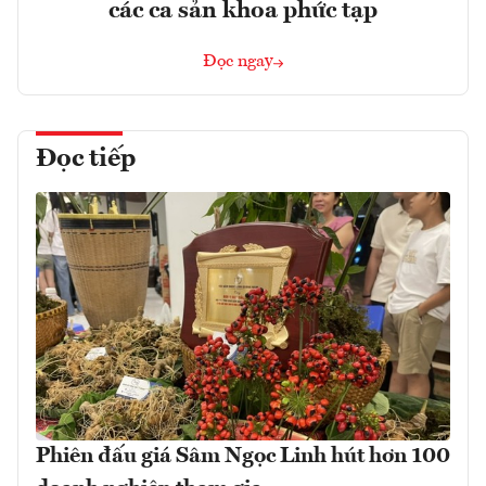
các ca sản khoa phức tạp
Đọc ngay
Đọc tiếp
Phiên đấu giá Sâm Ngọc Linh hút hơn 100