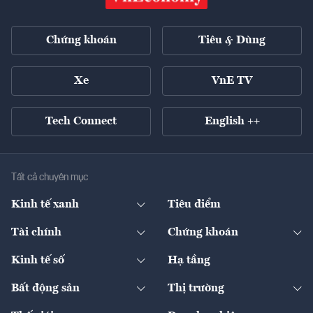
Chứng khoán
Tiêu & Dùng
Xe
VnE TV
Tech Connect
English ++
Tất cả chuyên mục
Kinh tế xanh
Tiêu điểm
Chuyển động xanh
Tài chính
Chứng khoán
Pháp lý
Ngân hàng
Doanh nghiệp niêm yết
Kinh tế số
Hạ tầng
Thương hiệu xanh
Thị trường vốn
Thị trường
Sản phẩm - Thị trường
Bất động sản
Thị trường
Diễn đàn
Thuế
Đầu tư
Tài sản số
Chính sách
Xuất nhập khẩu