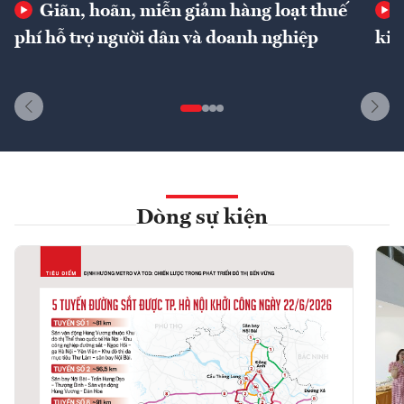
Giãn, hoãn, miễn giảm hàng loạt thuế
phí hỗ trợ người dân và doanh nghiệp
kin
Dòng sự kiện