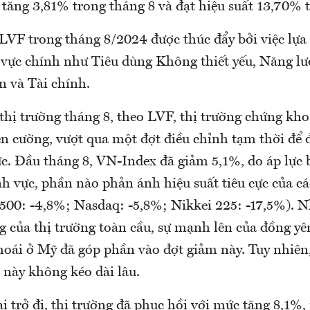
tăng 3,81% trong tháng 8 và đạt hiệu suất 13,70% 
 LVF trong tháng 8/2024 được thúc đẩy bởi việc lựa
h vực chính như Tiêu dùng Không thiết yếu, Năng l
n và Tài chính.
thị trường tháng 8, theo LVF, thị trường chứng kh
ên cường, vượt qua một đợt điều chỉnh tạm thời để 
ực. Đầu tháng 8, VN-Index đã giảm 5,1%, do áp lực 
nh vực, phần nào phản ánh hiệu suất tiêu cực của cá
500: -4,8%; Nasdaq: -5,8%; Nikkei 225: -17,5%). N
ng của thị trường toàn cầu, sự mạnh lên của đồng y
thoái ở Mỹ đã góp phần vào đợt giảm này. Tuy nhiên,
 này không kéo dài lâu.
i trở đi, thị trường đã phục hồi với mức tăng 8,1%