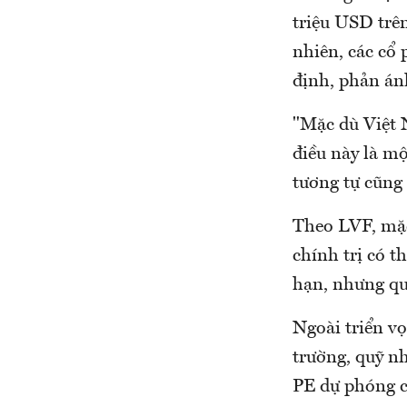
triệu USD trê
nhiên, các cổ
định, phản ánh
"Mặc dù Việt 
điều này là m
tương tự cũng
Theo LVF, mặc
chính trị có 
hạn, nhưng quỹ
Ngoài triển vọ
trường, quỹ n
PE dự phóng c