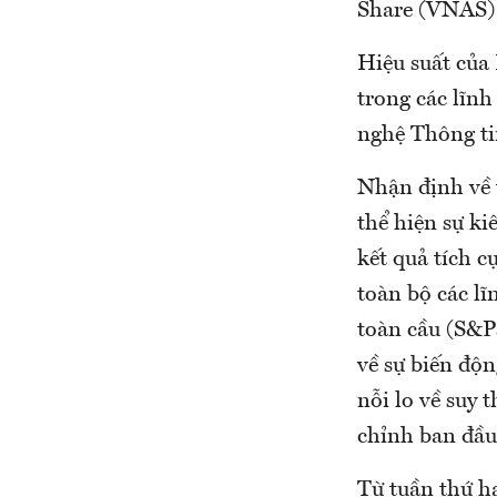
Share (VNAS) 
Hiệu suất của
trong các lĩn
nghệ Thông ti
Nhận định về 
thể hiện sự ki
kết quả tích c
toàn bộ các lĩ
toàn cầu (S&P
về sự biến độ
nỗi lo về suy 
chỉnh ban đầu
Từ tuần thứ ha