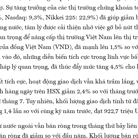
rợ. Sự tăng trưởng của các thị trường chứng khoán 
, Nasdaq: 9,3%, Nikkei 225: 22,9%) đã giúp giảm b
ng nước, tâm lý được cải thiện nhờ việc gỡ bỏ nút 
an trọng để nâng cấp thị trường Việt Nam lên thị t
á của đồng Việt Nam (VND), đã mạnh lên 1,5% so v
vào đó, những diễn biến tích cực trong lĩnh vực bấ
pháp lý quan trọng, đã thúc đẩy mức tăng 4,5% cho 
t tích cực, hoạt động giao dịch vẫn khá trầm lắng, v
nh hàng ngày trên HSX giảm 2,4% so với tháng trước
 tháng 7. Tuy nhiên, khối lượng giao dịch tính từ 
1,4 lần so với cùng kỳ năm trước, đạt 922,7 triệu
 nước ngoài vẫn bán ròng trong tháng thứ bảy liên 
bán ròng đã giảm so với đầu năm. Khối lượng bán r