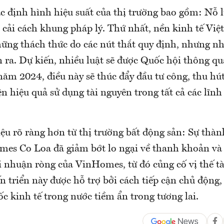
c định hình hiệu suất của thị trường bao gồm: Nỗ 
 cải cách khung pháp lý. Thứ nhất, nền kinh tế Vi
hững thách thức do các nút thắt quy định, nhưng nh
 ra. Dự kiến, nhiều luật sẽ được Quốc hội thông qu
năm 2024, điều này sẽ thúc đẩy đầu tư công, thu hú
ện hiệu quả sử dụng tài nguyên trong tất cả các lĩnh
iệu rõ ràng hơn từ thị trường bất động sản: Sự thà
mes Co Loa đã giảm bớt lo ngại về thanh khoản và
i nhuận ròng của VinHomes, từ đó củng cố vị thế tà
 triển này được hỗ trợ bởi cách tiếp cận chủ động,
ốc kinh tế trong nước tiềm ẩn trong tương lai.