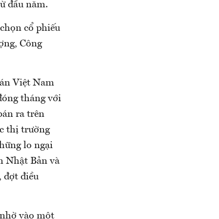
từ đầu năm.
 chọn cổ phiếu
ượng, Công
oán Việt Nam
đóng tháng với
bán ra trên
c thị trường
hững lo ngại
ên Nhật Bản và
 đợt điều
, nhờ vào một