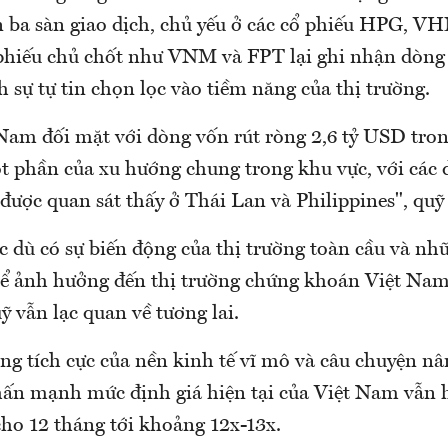
n ba sàn giao dịch, chủ yếu ở các cổ phiếu HPG, V
 phiếu chủ chốt như VNM và FPT lại ghi nhận dòng
 sự tự tin chọn lọc vào tiềm năng của thị trường.
Nam đối mặt với dòng vốn rút ròng 2,6 tỷ USD tro
ột phần của xu hướng chung trong khu vực, với các 
 được quan sát thấy ở Thái Lan và Philippines", qu
 dù có sự biến động của thị trường toàn cầu và nhữ
thể ảnh hưởng đến thị trường chứng khoán Việt Na
 vẫn lạc quan về tương lai.
ng tích cực của nền kinh tế vĩ mô và câu chuyện nâ
hấn mạnh mức định giá hiện tại của Việt Nam vẫn h
ho 12 tháng tới khoảng 12x-13x.