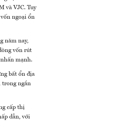
HM và VJC. Tuy
 vốn ngoại ổn
ng năm nay,
dòng vốn rút
ỹ nhấn mạnh.
ng bất ổn địa
m trong ngắn
ng cấp thị
ấp dẫn, với