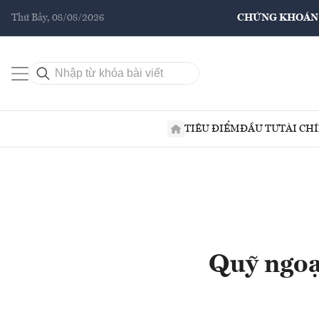
Thứ Bảy, 08/08/2026
CHỨNG KHOÁN
TIÊU ĐIỂM
ĐẦU TƯ
TÀI CH
Quỹ ngoạ