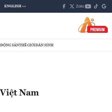
ENGLISH ++
 ĐỘNG SẢN
THẾ GIỚI
DÂN SINH
 Việt Nam