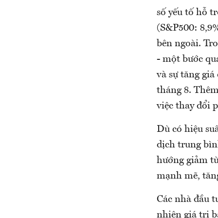
số yếu tố hỗ t
(S&P500: 8,9%
bên ngoài. Tro
- một bước qu
và sự tăng gi
tháng 8. Thêm 
việc thay đổi 
Dù có hiệu suấ
dịch trung bì
hướng giảm từ
mạnh mẽ, tăng 
Các nhà đầu tư
nhiên giá trị 