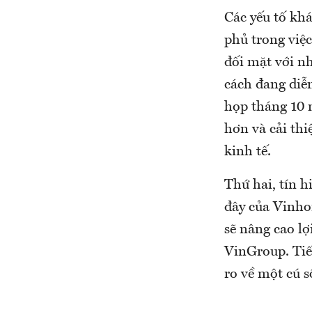
Các yếu tố khá
phủ trong việc
đối mặt với n
cách đang diễn
họp tháng 10 
hơn và cải thi
kinh tế.
Thứ hai, tín h
đây của Vinho
sẽ nâng cao lợ
VinGroup. Tiến
ro về một cú s