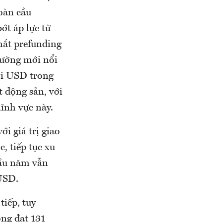
toàn cầu
ớt áp lực từ
thắt prefunding
rường mới nổi
ới USD trong
t động sản, với
lĩnh vực này.
ới giá trị giao
, tiếp tục xu
đầu năm vẫn
 USD.
tiếp, tuy
òng đạt 131