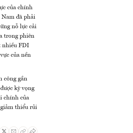
lực của chính
ệt Nam đã phải
ững nỗ lực cải
a trong phiên
t nhiều FDI
 vực của nền
nh công gần
 được kỳ vọng
i chính của
 giảm thiểu rủi