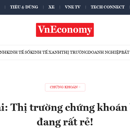
TIÊU & DÙNG
XE
VNE TV
TECH CONNECT
ÍNH
KINH TẾ SỐ
KINH TẾ XANH
THỊ TRƯỜNG
DOANH NGHIỆP
BẤT
CHỨNG KHOÁN
i: Thị trường chứng khoán
đang rất rẻ!