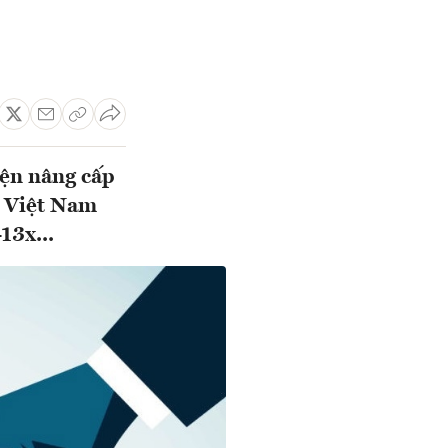
yện nâng cấp
a Việt Nam
13x...