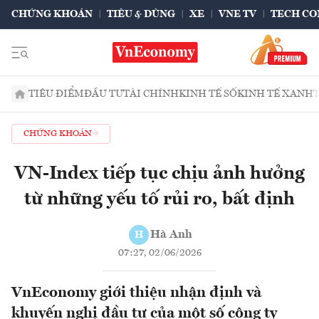
CHỨNG KHOÁN
TIÊU & DÙNG
XE
VNE TV
TECH CO
TIÊU ĐIỂM
ĐẦU TƯ
TÀI CHÍNH
KINH TẾ SỐ
KINH TẾ XANH
CHỨNG KHOÁN
VN-Index tiếp tục chịu ảnh hưởng
từ những yếu tố rủi ro, bất định
Hà Anh
H
07:27, 02/06/2026
VnEconomy giới thiệu nhận định và
khuyến nghị đầu tư của một số công ty