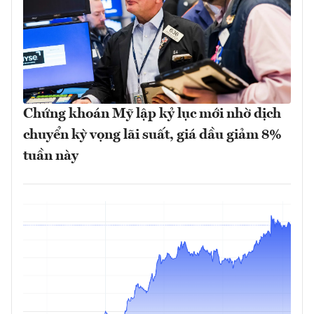
Chứng khoán Mỹ lập kỷ lục mới nhờ dịch
chuyển kỳ vọng lãi suất, giá dầu giảm 8%
tuần này