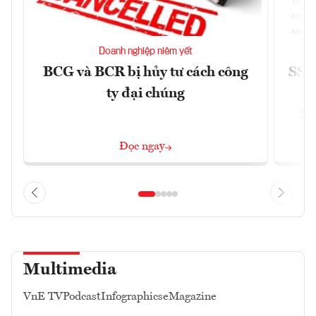
Doanh nghiệp niêm yết
BCG và BCR bị hủy tư cách công
SSI 
ty đại chúng
2/
Đọc ngay
Multimedia
VnE TV
Podcast
Infographics
eMagazine