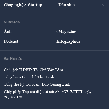
Tạp chí kinh tế Việt Nam
eMagazine
Nhà đầu tư
Du lịch
Công nghệ & Startup
Dân sinh
Tư vấn
Nông sản
Doanh nhân
Tư vấn Tiêu & Dùng
Infographics
Hạ tầng
Sức khỏe
Khung pháp lý
Doanh nghiệp
Địa phương
Thị trường
Bảo hiểm
Multimedia
Sự kiện
Nhân lực
Ảnh
eMagazine
Đẹp +
An sinh
Podcast
Infographics
Giải trí
Y tế
Nhà
Ban Biên tập
Ẩm thực
Chủ tịch HĐBT: TS. Chử Văn Lâm
Tổng biên tập: Chử Thị Hạnh
Tổng thư ký tòa soạn: Đào Quang Bính
Giấy phép Tạp chí điện tử số: 272/GP-BTTTT ngày
26/6/2020