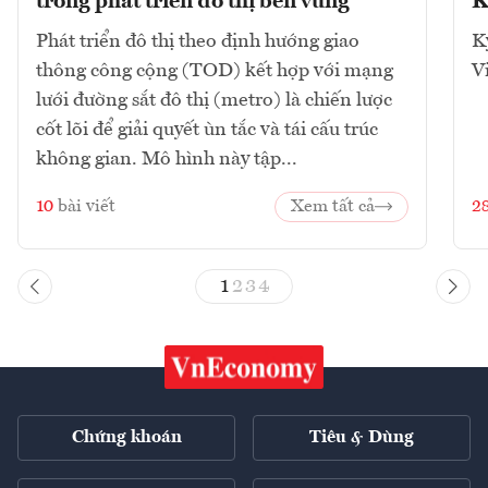
trong phát triển đô thị bền vững
K
Phát triển đô thị theo định hướng giao
K
thông công cộng (TOD) kết hợp với mạng
V
lưới đường sắt đô thị (metro) là chiến lược
cốt lõi để giải quyết ùn tắc và tái cấu trúc
không gian. Mô hình này tập...
10
bài viết
Xem tất cả
2
1
2
3
4
Chứng khoán
Tiêu & Dùng