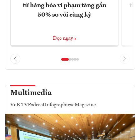
từ hàng hóa vi phạm tăng gần
thá
50% so với cùng kỳ
Đọc ngay
Multimedia
VnE TV
Podcast
Infographics
eMagazine