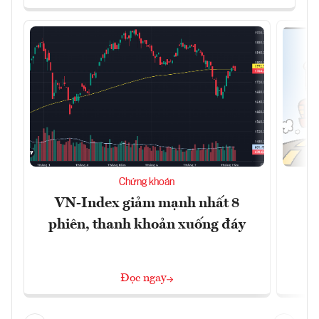
Chứng khoán
VN-Index giảm mạnh nhất 8
B
phiên, thanh khoản xuống đáy
Đọc ngay