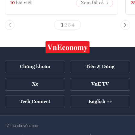
10
bài viết
Xem tất cả
2
1
2
3
4
Chứng khoán
Tiêu & Dùng
Xe
VnE TV
Tech Connect
English ++
Tất cả chuyên mục