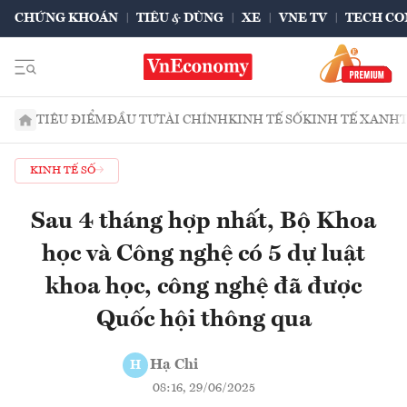
CHỨNG KHOÁN
TIÊU & DÙNG
XE
VNE TV
TECH CO
TIÊU ĐIỂM
ĐẦU TƯ
TÀI CHÍNH
KINH TẾ SỐ
KINH TẾ XANH
KINH TẾ SỐ
Sau 4 tháng hợp nhất, Bộ Khoa
học và Công nghệ có 5 dự luật
khoa học, công nghệ đã được
Quốc hội thông qua
Hạ Chi
H
08:16, 29/06/2025