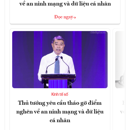
về an ninh mạng và dữ liệu cá nhân
Đọc ngay
Kinh tế số
Thủ tướng yêu cầu tháo gỡ điểm
Ho
nghẽn về an ninh mạng và dữ liệu
với
cá nhân