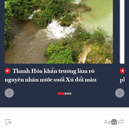
Thanh Hóa khẩn trương làm rõ
nguyên nhân nước suối Xú đổi màu
phí
Dòng sự kiện