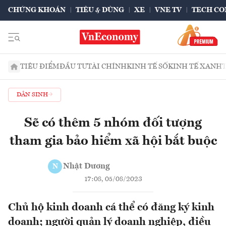
CHỨNG KHOÁN
TIÊU & DÙNG
XE
VNE TV
TECH CO
TIÊU ĐIỂM
ĐẦU TƯ
TÀI CHÍNH
KINH TẾ SỐ
KINH TẾ XANH
DÂN SINH
Sẽ có thêm 5 nhóm đối tượng
tham gia bảo hiểm xã hội bắt buộc
Nhật Dương
N
17:08, 05/08/2023
Chủ hộ kinh doanh cá thể có đăng ký kinh
doanh; người quản lý doanh nghiệp, điều