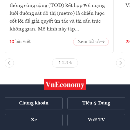
thông công cộng (TOD) kết hợp với mạng
V
lưới đường sắt đô thị (metro) là chiến lược
cốt lõi để giải quyết ùn tắc và tái cấu trúc
không gian. Mô hình này tập...
10
bài viết
Xem tất cả
2
1
2
3
4
Chứng khoán
Tiêu & Dùng
Xe
VnE TV