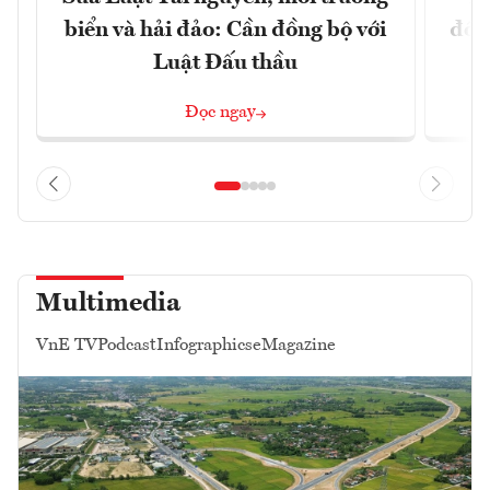
biển và hải đảo: Cần đồng bộ với
đổi)
Luật Đấu thầu
Đọc ngay
Multimedia
VnE TV
Podcast
Infographics
eMagazine