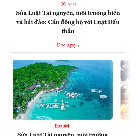
Dân sinh
Sửa Luật Tài nguyên, môi trường biển
và hải đảo: Cần đồng bộ với Luật Đấu
thầu
Đọc ngay
Dân sinh
Sửa Luật Tài nguyên, môi trường
L