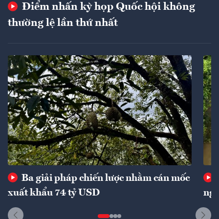
Điểm nhấn kỳ họp Quốc hội không
thường lệ lần thứ nhất
Ba giải pháp chiến lược nhằm cán mốc
xuất khẩu 74 tỷ USD
ngu