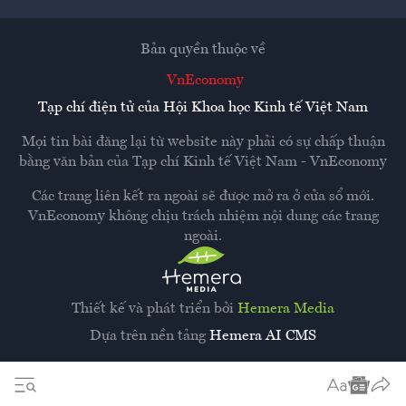
Bản quyền thuộc về
VnEconomy
Tạp chí điện tử của Hội Khoa học Kinh tế Việt Nam
Mọi tin bài đăng lại từ website này phải có sự chấp thuận
bằng văn bản của
Tạp chí Kinh tế Việt Nam - VnEconomy
Các trang liên kết ra ngoài sẽ được mở ra ở cửa sổ mới.
VnEconomy không chịu trách nhiệm nội dung các trang
ngoài.
Thiết kế và phát triển bởi
Hemera Media
Dựa trên nền tảng
Hemera AI CMS