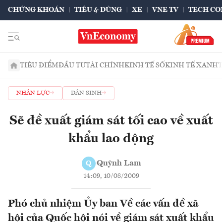
CHỨNG KHOÁN
TIÊU & DÙNG
XE
VNE TV
TECH CO
TIÊU ĐIỂM
ĐẦU TƯ
TÀI CHÍNH
KINH TẾ SỐ
KINH TẾ XANH
NHÂN LỰC
DÂN SINH
Sẽ đề xuất giám sát tối cao về xuất
khẩu lao động
Quỳnh Lam
Q
14:09, 10/08/2009
Phó chủ nhiệm Ủy ban Về các vấn đề xã
hội của Quốc hội nói về giám sát xuất khẩu