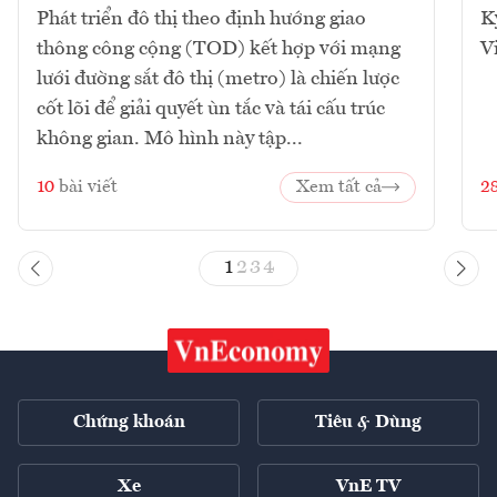
Phát triển đô thị theo định hướng giao
K
thông công cộng (TOD) kết hợp với mạng
V
lưới đường sắt đô thị (metro) là chiến lược
cốt lõi để giải quyết ùn tắc và tái cấu trúc
không gian. Mô hình này tập...
10
bài viết
Xem tất cả
2
1
2
3
4
Chứng khoán
Tiêu & Dùng
Xe
VnE TV