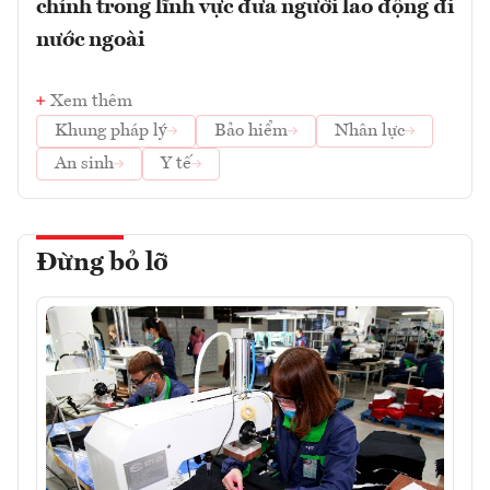
chính trong lĩnh vực đưa người lao động đi
nước ngoài
Xem thêm
Khung pháp lý
Bảo hiểm
Nhân lực
An sinh
Y tế
Đừng bỏ lỡ