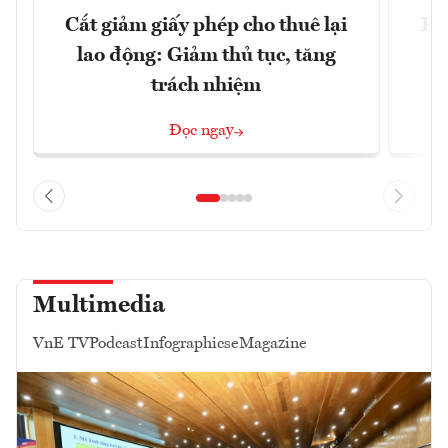
Cắt giảm giấy phép cho thuê lại
Kết
lao động: Giảm thủ tục, tăng
l
trách nhiệm
Đọc ngay
Multimedia
VnE TV
Podcast
Infographics
eMagazine