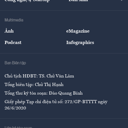
Tư vấn
Nông sản
Doanh nhân
Tư vấn Tiêu & Dùng
Infographics
Hạ tầng
Sức khỏe
Khung pháp lý
Doanh nghiệp
Địa phương
Thị trường
Bảo hiểm
Multimedia
Sự kiện
Nhân lực
Ảnh
eMagazine
Đẹp +
An sinh
Podcast
Infographics
Giải trí
Y tế
Nhà
Ban Biên tập
Ẩm thực
Chủ tịch HĐBT: TS. Chử Văn Lâm
Tổng biên tập: Chử Thị Hạnh
Tổng thư ký tòa soạn: Đào Quang Bính
Giấy phép Tạp chí điện tử số: 272/GP-BTTTT ngày
26/6/2020