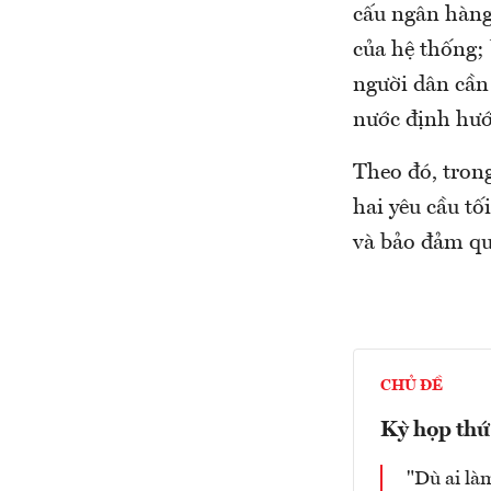
cấu ngân hàng
của hệ thống; 
người dân cần
nước định hướ
Theo đó, tron
hai yêu cầu tố
và bảo đảm quy
CHỦ ĐỀ
Kỳ họp thứ
"Dù ai là