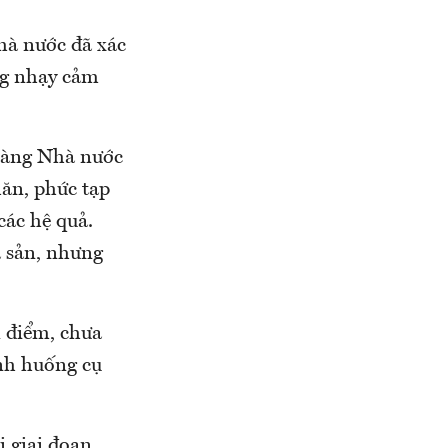
hà nước đã xác
ng nhạy cảm
 hàng Nhà nước
hăn, phức tạp
các hệ quả.
á sản, nhưng
n điểm, chưa
ình huống cụ
i giai đoạn