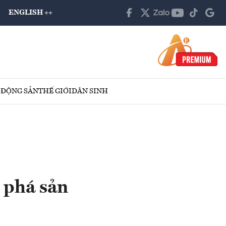
ENGLISH ++
 ĐỘNG SẢN
THẾ GIỚI
DÂN SINH
 phá sản