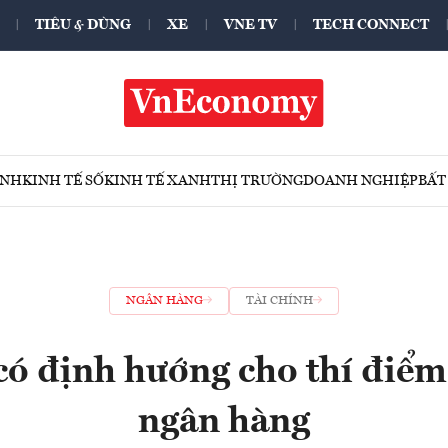
TIÊU & DÙNG
XE
VNE TV
TECH CONNECT
ÍNH
KINH TẾ SỐ
KINH TẾ XANH
THỊ TRƯỜNG
DOANH NGHIỆP
BẤT
NGÂN HÀNG
TÀI CHÍNH
có định hướng cho thí điểm
ngân hàng