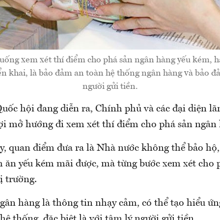
uống xem xét thí điểm cho phá sản ngân hàng yếu kém, ha
ển khai, là bảo đảm an toàn hệ thống ngân hàng và bảo đ
người gửi tiền.
Quốc hội đang diễn ra, Chính phủ và các đại diện l
gợi mở hướng đi xem xét thí điểm cho phá sản ngân
y, quan điểm đưa ra là Nhà nước không thể bảo hộ
 ăn yếu kém mãi được, mà từng bước xem xét cho p
ị trường.
gân hàng là thông tin nhạy cảm, có thể tạo hiểu ứ
 hệ thống, đặc biệt là với tâm lý người gửi tiền.