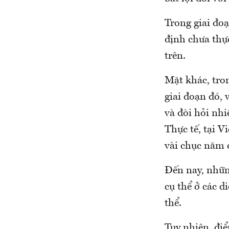
Trong giai đo
định chưa thự
trên.
Mặt khác, tro
giai đoạn đó, 
và đòi hỏi nhi
Thực tế, tại 
vài chục năm q
Đến nay, nhữn
cụ thể ở các 
thể.
Tuy nhiên, điể