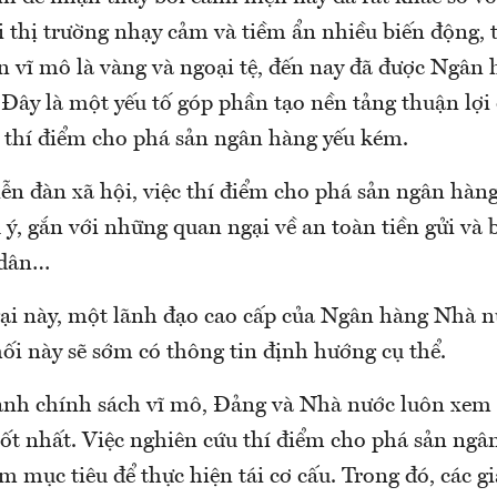
i thị trường nhạy cảm và tiềm ẩn nhiều biến động, 
ổn vĩ mô là vàng và ngoại tệ, đến nay đã được Ngân
Đây là một yếu tố góp phần tạo nền tảng thuận lợi 
 thí điểm cho phá sản ngân hàng yếu kém.
iễn đàn xã hội, việc thí điểm cho phá sản ngân hàn
ý, gắn với những quan ngại về an toàn tiền gửi và 
 dân…
ại này, một lãnh đạo cao cấp của Ngân hàng Nhà nư
ối này sẽ sớm có thông tin định hướng cụ thể.
ành chính sách vĩ mô, Đảng và Nhà nước luôn xem 
tốt nhất. Việc nghiên cứu thí điểm cho phá sản ngâ
mục tiêu để thực hiện tái cơ cấu. Trong đó, các gi