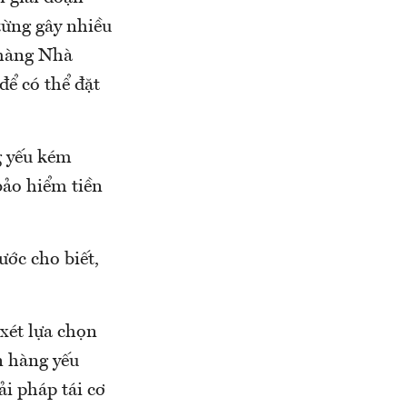
từng gây nhiều
 hàng Nhà
để có thể đặt
g yếu kém
bảo hiểm tiền
ớc cho biết,
xét lựa chọn
n hàng yếu
ải pháp tái cơ