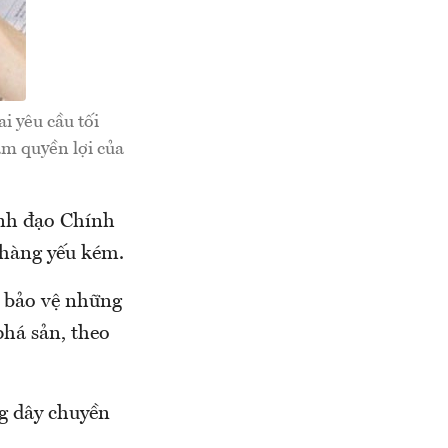
i yêu cầu tối
ảm quyền lợi của
ãnh đạo Chính
 hàng yếu kém.
, bảo vệ những
há sản, theo
ng dây chuyền