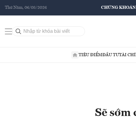
Thứ Năm, 06/08/2026
CHỨNG KHOÁN
TIÊU ĐIỂM
ĐẦU TƯ
TÀI CH
Sẽ sớm 