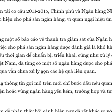
ạn tái cơ cấu 2011-2015, Chính phủ và Ngân hàng N
c hiện cho phá sản ngân hàng, vì quan ngại hiệu ứ
ng một số báo cáo về thanh tra giám sát của Ngân
việc cho phá sản ngân hàng được đánh giá là khó k
ều thời gian để chuẩn bị, triển khai, cũng như xử lý 
Việt Nam, đã từng có một số ngân hàng được cho ph
ua vẫn chưa xử lý gọn các hệ quả liên quan.
g thông tin gợi mở trên mới chỉ bước đầu nêu qua
diện hoặc vùng ngân hàng yếu kém, trường hợp và t
m dễ nhận thấy bối cảnh hiện nay đã rất khác so vớ