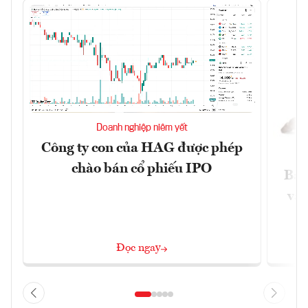
Doanh nghiệp niêm yết
Công ty con của HAG được phép
chào bán cổ phiếu IPO
Báo
và 
Đọc ngay