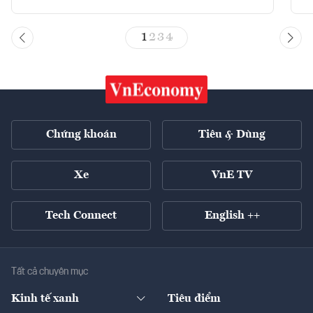
1
2
3
4
Chứng khoán
Tiêu & Dùng
Xe
VnE TV
Tech Connect
English ++
Tất cả chuyên mục
Kinh tế xanh
Tiêu điểm