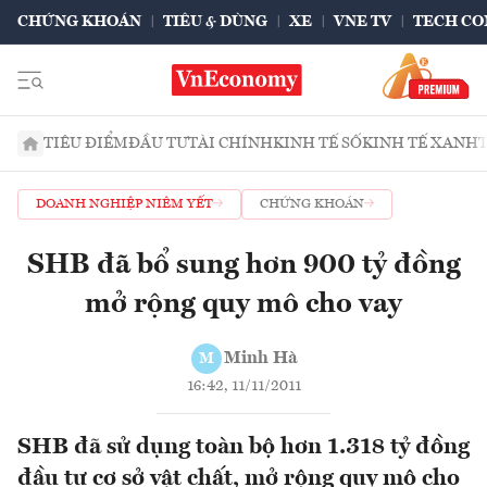
CHỨNG KHOÁN
TIÊU & DÙNG
XE
VNE TV
TECH CO
TIÊU ĐIỂM
ĐẦU TƯ
TÀI CHÍNH
KINH TẾ SỐ
KINH TẾ XANH
DOANH NGHIỆP NIÊM YẾT
CHỨNG KHOÁN
SHB đã bổ sung hơn 900 tỷ đồng
mở rộng quy mô cho vay
Minh Hà
M
16:42, 11/11/2011
SHB đã sử dụng toàn bộ hơn 1.318 tỷ đồng
đầu tư cơ sở vật chất, mở rộng quy mô cho