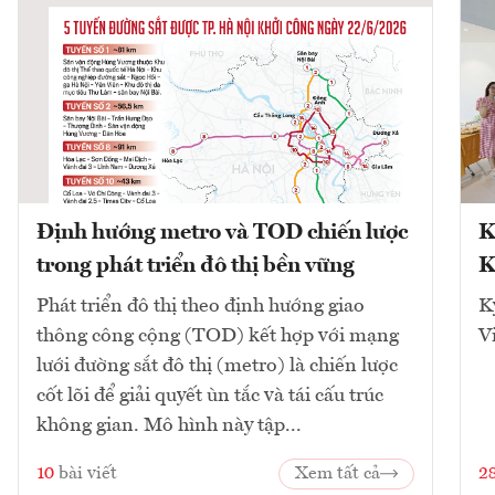
Định hướng metro và TOD chiến lược
K
trong phát triển đô thị bền vững
K
Phát triển đô thị theo định hướng giao
K
thông công cộng (TOD) kết hợp với mạng
V
lưới đường sắt đô thị (metro) là chiến lược
cốt lõi để giải quyết ùn tắc và tái cấu trúc
không gian. Mô hình này tập...
10
bài viết
Xem tất cả
2