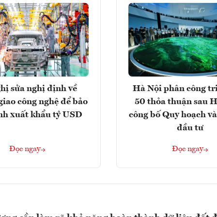
hị sửa nghị định về
Hà Nội phân công tr
giao công nghệ để bảo
50 thỏa thuận sau H
nh xuất khẩu tỷ USD
công bố Quy hoạch và
đầu tư
Đọc ngay
Đọc ngay