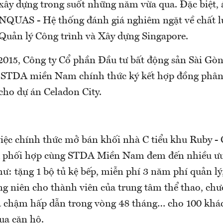
 xây dựng trong suốt những năm vừa qua. Đặc biệt, 
NQUAS - Hệ thống đánh giá nghiêm ngặt về chất l
 Quản lý Công trình và Xây dựng Singapore.
2015, Công ty Cổ phần Đầu tư bất động sản Sài Gò
STDA miền Nam chính thức ký kết hợp đồng phân 
cho dự án Celadon City.
iệc chính thức mở bán khối nhà C tiểu khu Ruby - 
phối hợp cùng STDA Miền Nam đem đến nhiều ưu
ư: tặng 1 bộ tủ kệ bếp, miễn phí 3 năm phí quản lý
g niên cho thành viên của trung tâm thể thao, chư
ả chậm hấp dẫn trong vòng 48 tháng… cho 100 khá
ua căn hộ.