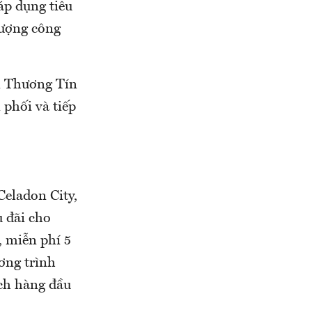
áp dụng tiêu
ượng công
n Thương Tín
phối và tiếp
Celadon City,
 đãi cho
, miễn phí 5
ơng trình
ch hàng đầu