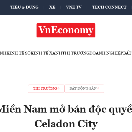
TIÊU & DÙNG
XE
VNE TV
TECH CONNECT
ÍNH
KINH TẾ SỐ
KINH TẾ XANH
THỊ TRƯỜNG
DOANH NGHIỆP
BẤT
THỊ TRƯỜNG
BẤT ĐỘNG SẢN
iền Nam mở bán độc quyề
Celadon City