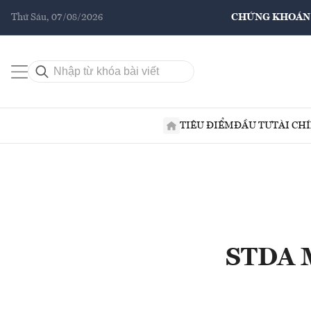
Thứ Sáu, 07/08/2026
CHỨNG KHOÁN
TIÊU ĐIỂM
ĐẦU TƯ
TÀI CH
STDA M