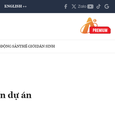
ENGLISH ++
 ĐỘNG SẢN
THẾ GIỚI
DÂN SINH
n dự án