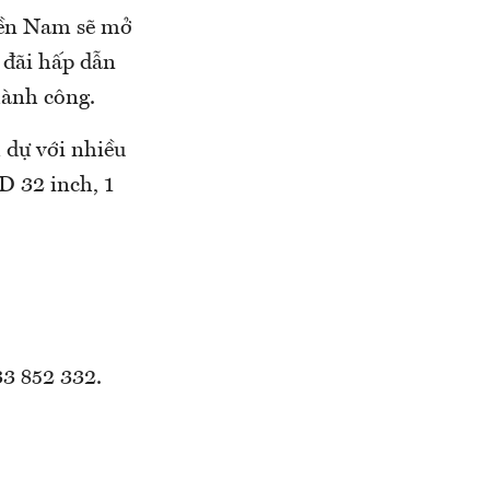
iền Nam sẽ mở
 đãi hấp dẫn
hành công.
 dự với nhiều
D 32 inch, 1
3 852 332.