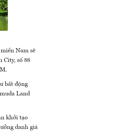
A miền Nam sẽ
 City, số 88
CM.
tư bất động
Gamuda Land
án khởi tạo
hưởng danh giá