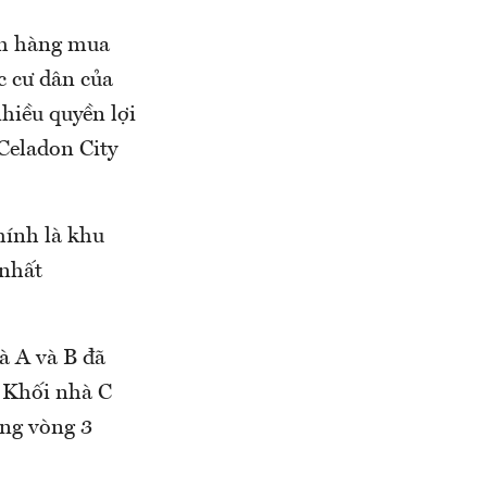
ách hàng mua
c cư dân của
nhiều quyền lợi
Celadon City
hính là khu
 nhất
à A và B đã
. Khối nhà C
ong vòng 3