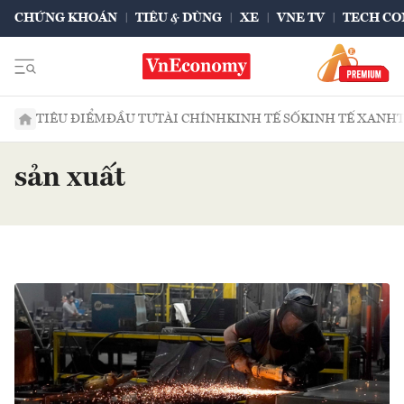
CHỨNG KHOÁN
TIÊU & DÙNG
XE
VNE TV
TECH CO
TIÊU ĐIỂM
ĐẦU TƯ
TÀI CHÍNH
KINH TẾ SỐ
KINH TẾ XANH
sản xuất