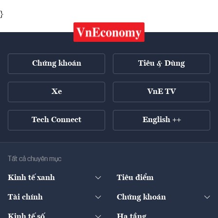
}
Chứng khoán
Tiêu & Dùng
Xe
VnE TV
Tech Connect
English ++
Tất cả chuyên mục
Kinh tế xanh
Tiêu điểm
Chuyển động xanh
Tài chính
Chứng khoán
Pháp lý
Ngân hàng
Doanh nghiệp niêm yết
Kinh tế số
Hạ tầng