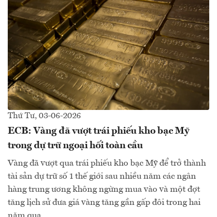
Thứ Tư, 03-06-2026
ECB: Vàng đã vượt trái phiếu kho bạc Mỹ
trong dự trữ ngoại hối toàn cầu
Vàng đã vượt qua trái phiếu kho bạc Mỹ để trở thành
tài sản dự trữ số 1 thế giới sau nhiều năm các ngân
hàng trung ương không ngừng mua vào và một đợt
tăng lịch sử đưa giá vàng tăng gần gấp đôi trong hai
năm qua...