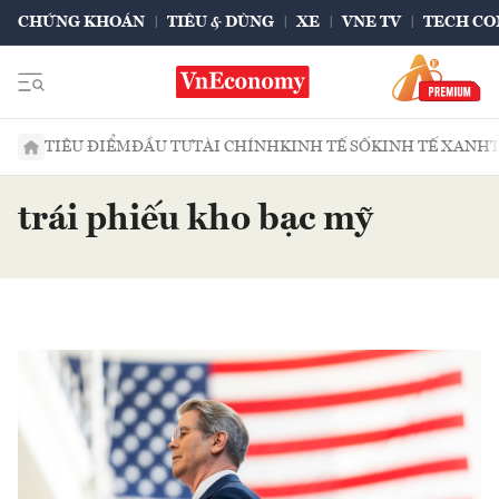
CHỨNG KHOÁN
TIÊU & DÙNG
XE
VNE TV
TECH CO
TIÊU ĐIỂM
ĐẦU TƯ
TÀI CHÍNH
KINH TẾ SỐ
KINH TẾ XANH
trái phiếu kho bạc mỹ