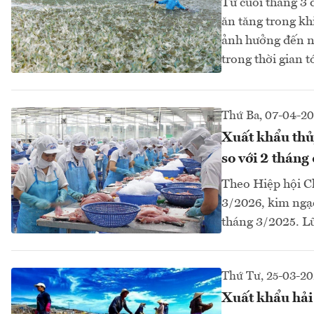
Từ cuối tháng 3 
ăn tăng trong khi
ảnh hưởng đến ng
trong thời gian tớ
Thứ Ba, 07-04-2
Xuất khẩu thủ
so với 2 thán
Theo Hiệp hội C
3/2026, kim ngạc
tháng 3/2025. Lũ
Thứ Tư, 25-03-2
Xuất khẩu hải 