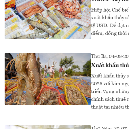
Hiệp hội Chế bi
xuất khẩu thủy s
tỷ USD. Để đạt mụ
điểm, đồng thời 
Thứ Ba, 04-08-2
Xuất khẩu thủy
Xuất khẩu thủy s
2026 với kim ngạ
triển vọng những
chính sách thuế 
thuật tại nhiều t
Thứ Năm, 30-07-