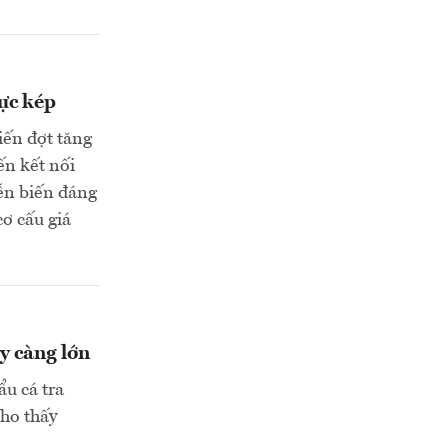
lực kép
iến đợt tăng
ến kết nối
iễn biến đáng
cơ cấu giá
y càng lớn
u cá tra
cho thấy