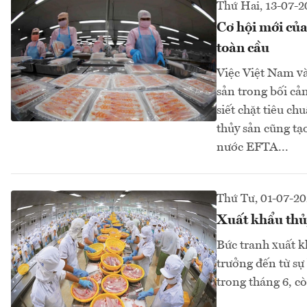
Thứ Hai, 13-07-2
Cơ hội mới của
toàn cầu
Việc Việt Nam v
sản trong bối cả
siết chặt tiêu ch
thủy sản cũng tạ
nước EFTA...
Thứ Tư, 01-07-2
Xuất khẩu thủ
Bức tranh xuất k
trưởng đến từ sự
trong tháng 6, 