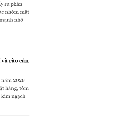
ấy sự phân
 các nhóm mặt
g mạnh nhờ
 và rào cản
u năm 2026
ặt hàng, tôm
g kim ngạch