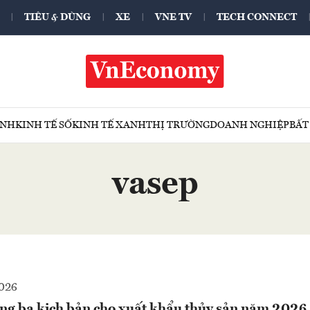
TIÊU & DÙNG
XE
VNE TV
TECH CONNECT
ÍNH
KINH TẾ SỐ
KINH TẾ XANH
THỊ TRƯỜNG
DOANH NGHIỆP
BẤT
vasep
2026
g ba kịch bản cho xuất khẩu thủy sản năm 2026