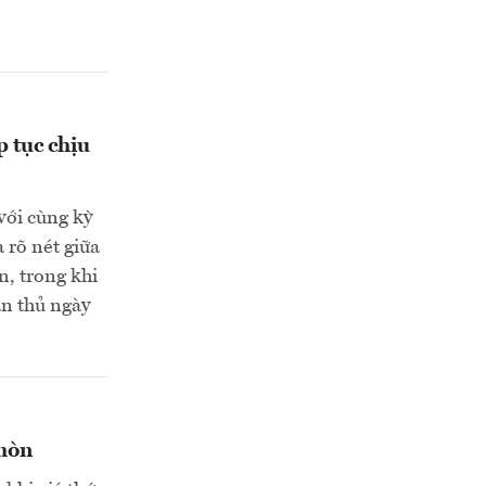
 tục chịu
với cùng kỳ
 rõ nét giữa
n, trong khi
ân thủ ngày
 mòn