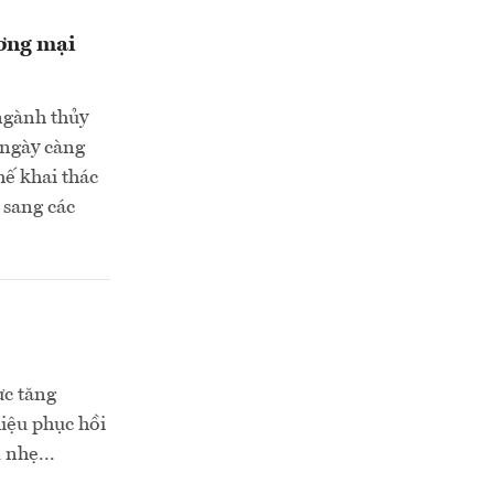
ương mại
ngành thủy
 ngày càng
hế khai thác
 sang các
ực tăng
hiệu phục hồi
 nhẹ...