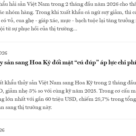
hẩu hải sản Việt Nam trong 2 tháng đầu năm 2026 cho th
các nhóm hàng. Trong khi xuất khẩu cá ngừ suy giảm, thì
có vỏ, cua ghẹ - giáp xác, mực - bạch tuộc lại tăng trưởn
ội từ sự phục hồi của thị trường...
026
 sản sang Hoa Kỳ đối mặt “cú đúp” áp lực chi phí
t khẩu thủy sản Việt Nam sang Hoa Kỳ trong 2 tháng đầ
SD, giảm nhẹ 3% so với cùng kỳ năm 2025. Trong cơ cấu m
ng lớn nhất với gần 60 triệu USD, chiếm 28,7% trong tổn
ản sang thị trường này.
26