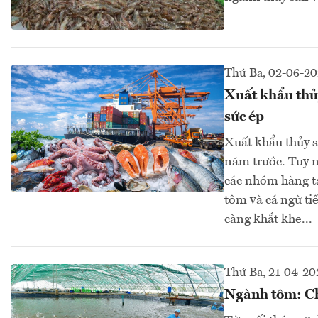
Thứ Ba, 02-06-2
Xuất khẩu thủy
sức ép
Xuất khẩu thủy s
năm trước. Tuy n
các nhóm hàng tạ
tôm và cá ngừ ti
càng khắt khe...
Thứ Ba, 21-04-20
Ngành tôm: Chi