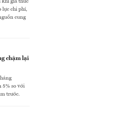
 khi giá thức
lực chi phí,
 nguồn cung
ng chậm lại
tháng
n 5% so với
ăm trước.