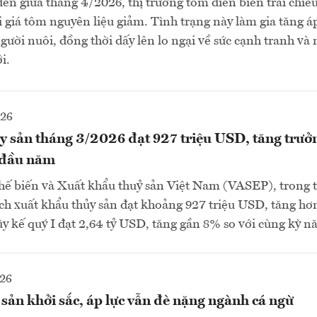
đến giữa tháng 4/2026, thị trường tôm diễn biến trái chiều
 giá tôm nguyên liệu giảm. Tình trạng này làm gia tăng áp 
ười nuôi, đồng thời dấy lên lo ngại về sức cạnh tranh và
i.
026
y sản tháng 3/2026 đạt 927 triệu USD, tăng trưở
g đầu năm
hế biến và Xuất khẩu thuỷ sản Việt Nam (VASEP), trong 
h xuất khẩu thủy sản đạt khoảng 927 triệu USD, tăng hơ
y kế quý I đạt 2,64 tỷ USD, tăng gần 8% so với cùng kỳ n
026
sản khởi sắc, áp lực vẫn đè nặng ngành cá ngừ