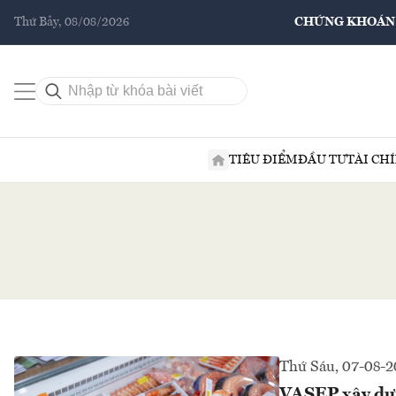
Thứ Bảy, 08/08/2026
CHỨNG KHOÁN
TIÊU ĐIỂM
ĐẦU TƯ
TÀI CH
Thứ Sáu, 07-08-
VASEP xây dựn