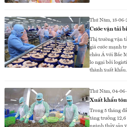
Thứ Năm, 18-06-
Cước vận tải b
Thị trường vận t
giá cước mạnh tr
châu Á với Bắc M
lo ngại bởi logis
thành xuất khẩu.
Thứ Năm, 04-06
Xuất khẩu tôm 
Trong 5 tháng đầ
tăng trưởng 12,6
ngành thủy sản vẫ