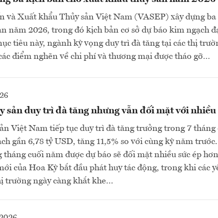
ến và Xuất khẩu Thủy sản Việt Nam (VASEP) xây dựng ba 
ản năm 2026, trong đó kịch bản cơ sở dự báo kim ngạch đạt
c tiêu này, ngành kỳ vọng duy trì đà tăng tại các thị trư
các điểm nghẽn về chi phí và thương mại được tháo gỡ…
026
 sản duy trì đà tăng nhưng vẫn đối mặt với nhiều
ản Việt Nam tiếp tục duy trì đà tăng trưởng trong 7 thán
ch gần 6,78 tỷ USD, tăng 11,5% so với cùng kỳ năm trước.
 tháng cuối năm được dự báo sẽ đối mặt nhiều sức ép hơn
mới của Hoa Kỳ bắt đầu phát huy tác động, trong khi các y
hị trường ngày càng khắt khe...
2026