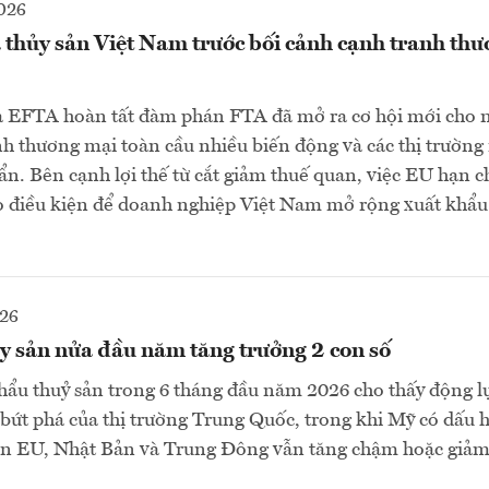
026
 thủy sản Việt Nam trước bối cảnh cạnh tranh th
à EFTA hoàn tất đàm phán FTA đã mở ra cơ hội mới cho 
nh thương mại toàn cầu nhiều biến động và các thị trường
uẩn. Bên cạnh lợi thế từ cắt giảm thuế quan, việc EU hạn c
o điều kiện để doanh nghiệp Việt Nam mở rộng xuất khẩu
026
y sản nửa đầu năm tăng trưởng 2 con số
hẩu thuỷ sản trong 6 tháng đầu năm 2026 cho thấy động l
 bứt phá của thị trường Trung Quốc, trong khi Mỹ có dấu 
còn EU, Nhật Bản và Trung Đông vẫn tăng chậm hoặc giảm