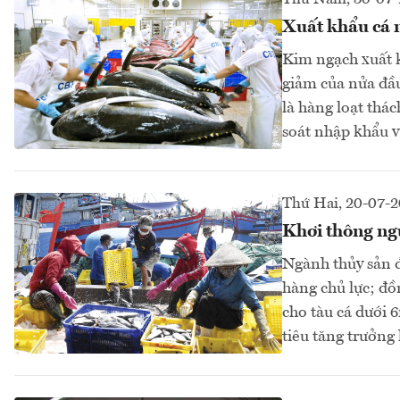
Xuất khẩu cá n
Kim ngạch xuất 
giảm của nửa đầu
là hàng loạt thá
soát nhập khẩu v
Thứ Hai, 20-07-
Khơi thông ng
Ngành thủy sản đ
hàng chủ lực; đồ
cho tàu cá dưới 
tiêu tăng trưởng 