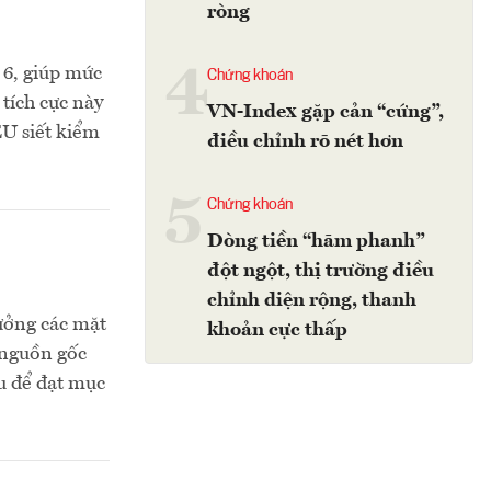
ròng
4
 6, giúp mức
Chứng khoán
tích cực này
VN-Index gặp cản “cứng”,
EU siết kiểm
điều chỉnh rõ nét hơn
5
Chứng khoán
Dòng tiền “hãm phanh”
đột ngột, thị trường điều
chỉnh diện rộng, thanh
rưởng các mặt
khoản cực thấp
 nguồn gốc
u để đạt mục