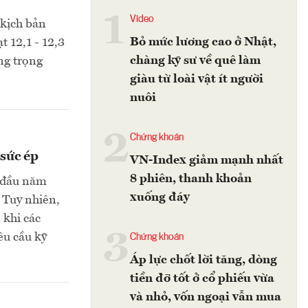
1
Video
kịch bản
Bỏ mức lương cao ở Nhật,
 12,1 - 12,3
chàng kỹ sư về quê làm
ờng trọng
giàu từ loài vật ít người
nuôi
2
Chứng khoán
 sức ép
VN-Index giảm mạnh nhất
8 phiên, thanh khoản
g đầu năm
xuống đáy
 Tuy nhiên,
 khi các
3
êu cầu kỹ
Chứng khoán
Áp lực chốt lời tăng, dòng
tiền đỡ tốt ở cổ phiếu vừa
và nhỏ, vốn ngoại vẫn mua