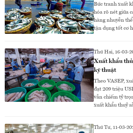
Bức tranh xuất k
hóa rõ nét giữa 
hàng nhuyễn thể 
tận dụng tốt cơ h
Thứ Hai, 16-03-2
Xuất khẩu thủy
kỹ thuật
Theo VASEP, xuấ
đạt 209 triệu U
vẫn chiếm tỷ trọ
xuất khẩu thuỷ s
Thứ Tư, 11-03-20