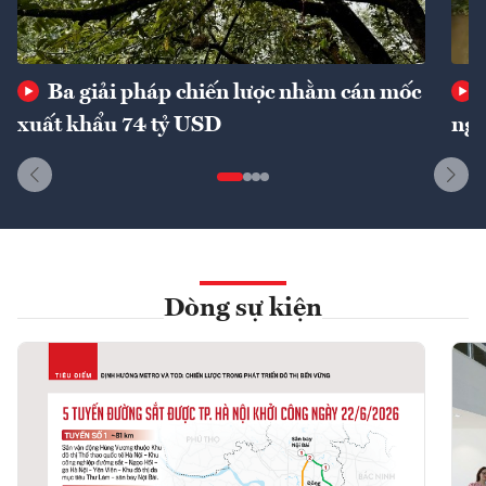
Ba giải pháp chiến lược nhằm cán mốc
xuất khẩu 74 tỷ USD
ngu
Dòng sự kiện