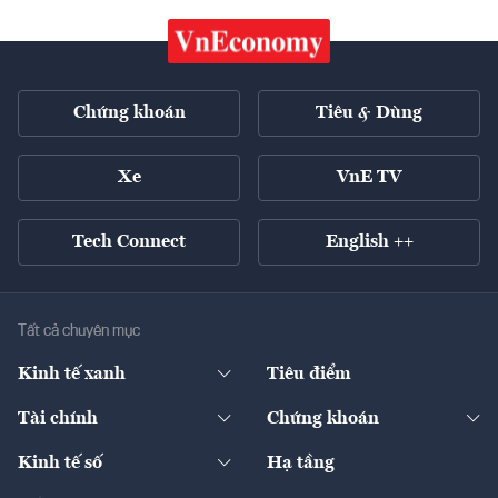
Chứng khoán
Tiêu & Dùng
Xe
VnE TV
Tech Connect
English ++
Tất cả chuyên mục
Kinh tế xanh
Tiêu điểm
Chuyển động xanh
Tài chính
Chứng khoán
Pháp lý
Ngân hàng
Doanh nghiệp niêm yết
Kinh tế số
Hạ tầng
Thương hiệu xanh
Thị trường vốn
Thị trường
Sản phẩm - Thị trường