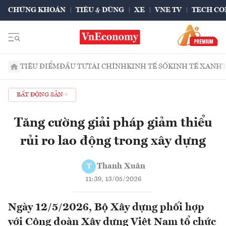
CHỨNG KHOÁN
TIÊU & DÙNG
XE
VNE TV
TECH CO
TIÊU ĐIỂM
ĐẦU TƯ
TÀI CHÍNH
KINH TẾ SỐ
KINH TẾ XANH
BẤT ĐỘNG SẢN
Tăng cường giải pháp giảm thiểu
rủi ro lao động trong xây dựng
Thanh Xuân
T
11:39, 13/05/2026
Ngày 12/5/2026, Bộ Xây dựng phối hợp
với Công đoàn Xây dựng Việt Nam tổ chức