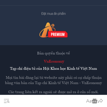
Đặt mua ấn phẩm
Bản quyền thuộc về
VnEconomy
Tạp chí điện tử của Hội Khoa học Kinh tế Việt Nam
Mọi tin bài đăng lại từ website này phải có sự chấp thuận
bằng văn bản của
Tạp chí Kinh tế Việt Nam - VnEconomy
Các trang liên kết ra ngoài sẽ được mở ra ở cửa sổ mới.
VnEconomy không chịu trách nhiệm nội dung các trang
ngoài.