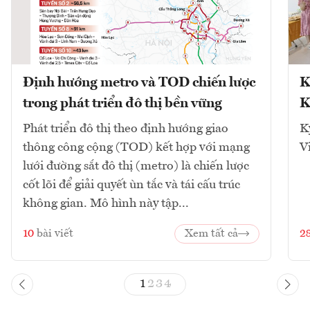
Định hướng metro và TOD chiến lược
K
trong phát triển đô thị bền vững
K
Phát triển đô thị theo định hướng giao
K
thông công cộng (TOD) kết hợp với mạng
V
lưới đường sắt đô thị (metro) là chiến lược
cốt lõi để giải quyết ùn tắc và tái cấu trúc
không gian. Mô hình này tập...
10
bài viết
Xem tất cả
2
1
2
3
4