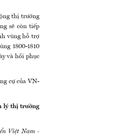
ộng thị trường
g sẽ còn tiếp
nh vùng hỗ trợ
vùng 1800-1810
ày và hồi phục
áng cự của VN-
 lý thị trường
ển Việt Nam -