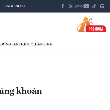
ENGLISH ++
 ĐỘNG SẢN
THẾ GIỚI
DÂN SINH
chứng khoán