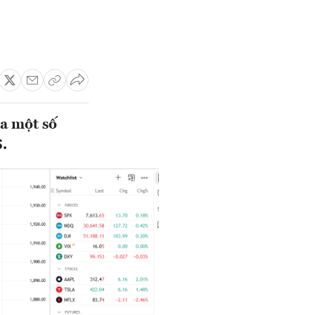
a một số
.