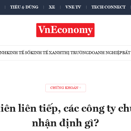
TIÊU & DÙNG
XE
VNE TV
TECH CONNECT
ÍNH
KINH TẾ SỐ
KINH TẾ XANH
THỊ TRƯỜNG
DOANH NGHIỆP
BẤT
CHỨNG KHOÁN
ên liên tiếp, các công ty 
nhận định gì?