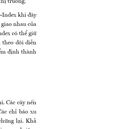
thị trường.
-Index khi đây
 giao nhau của
dex có thể giữ
 theo dõi diễn
iểm định thành
ại. Các cây nến
Các chỉ báo xu
chững lại. Khả