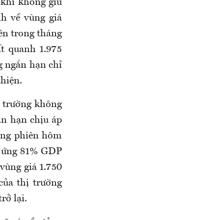
 khi không giữ
nh về vùng giá
ên trong tháng
ất quanh 1.975
g ngắn hạn chỉ
thiện.
ị trường không
gắn hạn chịu áp
rong phiên hôm
ng ứng 81% GDP
 vùng giá 1.750
của thị trường
rở lại.