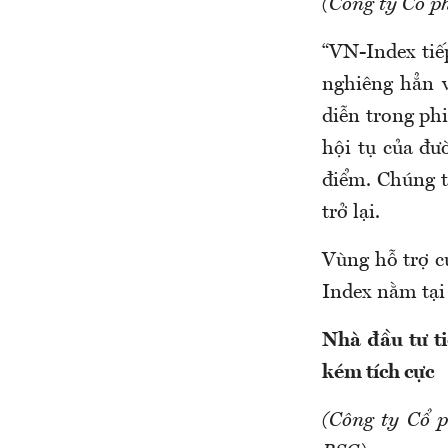
(Công ty Cổ p
“VN-Index tiế
nghiêng hẳn 
diễn trong ph
hội tụ của đư
điểm. Chúng t
trở lại.
Vùng hỗ trợ c
Index nằm tại 
Nhà đầu tư ti
kém tích cực
(Công ty Cổ 