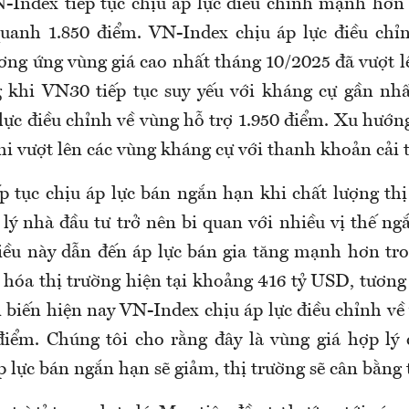
Index tiếp tục chịu áp lực điều chỉnh mạnh hơn
uanh 1.850 điểm. VN-Index chịu áp lực điều chỉ
ương ứng vùng giá cao nhất tháng 10/2025 đã vượt l
 khi VN30 tiếp tục suy yếu với kháng cự gần nh
 lực điều chỉnh về vùng hỗ trợ 1.950 điểm. Xu hướn
khi vượt lên các vùng kháng cự với thanh khoản cải 
ếp tục chịu áp lực bán ngắn hạn khi chất lượng th
 lý nhà đầu tư trở nên bi quan với nhiều vị thế n
Điều này dẫn đến áp lực bán gia tăng mạnh hơn t
 hóa thị trường hiện tại khoảng 416 tỷ USD, tươ
 biến hiện nay VN-Index chịu áp lực điều chỉnh về
điểm. Chúng tôi cho rằng đây là vùng giá hợp lý 
p lực bán ngắn hạn sẽ giảm, thị trường sẽ cân bằng t