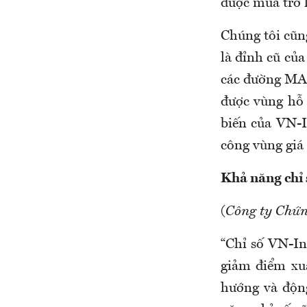
được mua trở l
Chúng tôi cũn
là đỉnh cũ củ
các đường MA5
được vùng hỗ 
biến của VN-I
công vùng giá n
Khả năng chỉ 
(
Công ty Chứn
“Chỉ số VN-I
giảm điểm xuấ
hướng và động