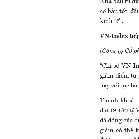
Nhà đầu tư duy
cơ bản tốt, đầ
kinh tế".
VN-Index tiếp
(Công ty Cổ p
“Chỉ số VN-In
giảm điểm từ 
nay với lực 
Thanh khoản 
đạt 19,486 tỷ
đã đóng cửa dư
giảm có thể 