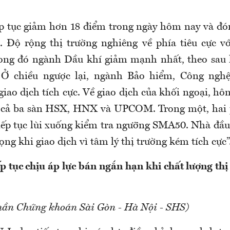
p tục giảm hơn 18 điểm trong ngày hôm nay và đó
. Độ rộng thị trường nghiêng về phía tiêu cực v
rong đó ngành Dầu khí giảm mạnh nhất, theo sau 
. Ở chiều ngược lại, ngành Bảo hiểm, Công nghệ
iao dịch tích cực. Về giao dịch của khối ngoại, h
n cả ba sàn HSX, HNX và UPCOM. Trong một, hai p
iếp tục lùi xuống kiểm tra ngưỡng SMA50. Nhà đầu 
ọng khi giao dịch vì tâm lý thị trường kém tích cực”
ếp tục chịu áp lực bán ngắn hạn khi chất lượng th
hần Chứng khoán Sài Gòn - Hà Nội - SHS)