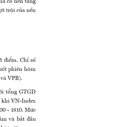
 mã có nền tảng
ợt trội của nền
5 điểm. Chỉ số
suốt phiên hôm
 và VPB).
với tổng GTGD
c khi VN-Index
800 - 1810. Mức
ảm và bắt đầu