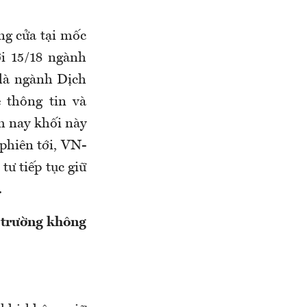
ng cửa tại mốc
ới 15/18 ngành
là ngành Dịch
 thông tin và
ôm nay khối này
hiên tới, VN-
tư tiếp tục giữ
.
ị trường không