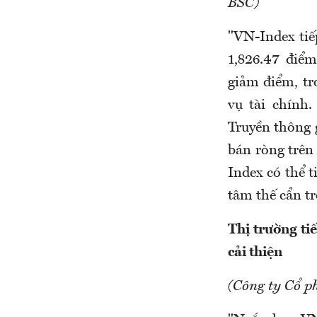
BSC)
"VN-Index tiế
1,826.47 điểm
giảm điểm, t
vụ tài chính
Truyền thông g
bán ròng trê
Index có thể t
tâm thế cẩn tr
Thị trường ti
cải thiện
(Công ty Cổ p