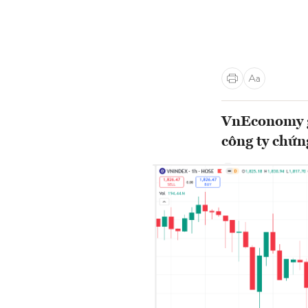
VnEconomy gi
công ty chứn