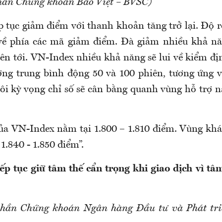
hần Chứng khoán Bảo Việt – BVSC)
p tục giảm điểm với thanh khoản tăng trở lại. Độ r
về phía các mã giảm điểm. Đà giảm nhiều khả năn
iên tới. VN-Index nhiều khả năng sẽ lui về kiểm đị
ờng trung bình động 50 và 100 phiên, tương ứng 
ôi kỳ vọng chỉ số sẽ cân bằng quanh vùng hỗ trợ n
ủa VN-Index nằm tại 1.800 – 1.810 điểm. Vùng kh
1.840 - 1.850 điểm”.
ếp tục giữ tâm thế cẩn trọng khi giao dịch vì tâm
phần Chứng khoán Ngân hàng Đầu tư và Phát tri