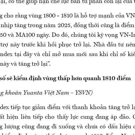
ại, có thể giúp hạn chế lực bán từ phần còn lại của 
g cho rằng vùng 1800 - 1810 là hỗ trợ mạnh của VN
a nhịp tăng trong năm 2025, đồng thời cũng là điểm
0 và MA100 ngày. Do đó, chúng tôi kỳ vọng VN-In
trợ này trước khi hồi phục trở lại. Nhà đầu tư nên
ndex tại đây và chỉ mở mua mới sau khi chỉ số k
ày và tăng trở lại”.
số sẽ kiểm định vùng thấp hơn quanh 1810 điểm
g khoán Yuanta Việt Nam – YSVN)
ndex tiếp tục giảm điểm với thanh khoản tăng trở l
t hiện liên tiếp cho thấy lực cung đang áp đảo. 
 lượng cũng đang đi xuống và chưa có dấu hiệu 