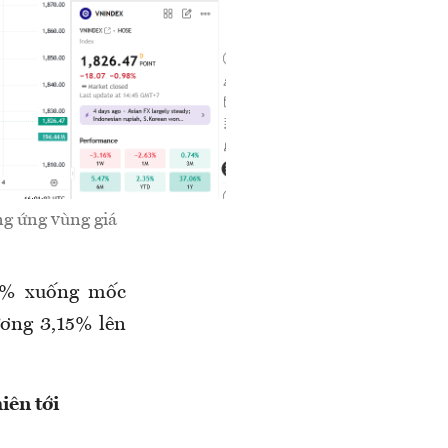
ng ứng vùng giá
8 % xuống mốc
ương 3,15% lên
iên tới