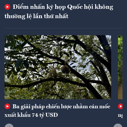
Điểm nhấn kỳ họp Quốc hội không
thường lệ lần thứ nhất
Ba giải pháp chiến lược nhằm cán mốc
xuất khẩu 74 tỷ USD
ngu