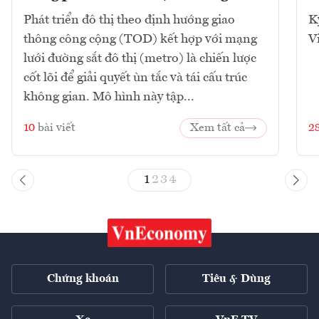
Phát triển đô thị theo định hướng giao
K
thông công cộng (TOD) kết hợp với mạng
V
lưới đường sắt đô thị (metro) là chiến lược
cốt lõi để giải quyết ùn tắc và tái cấu trúc
không gian. Mô hình này tập...
10
bài viết
Xem tất cả
2
1
2
3
4
Chứng khoán
Tiêu & Dùng