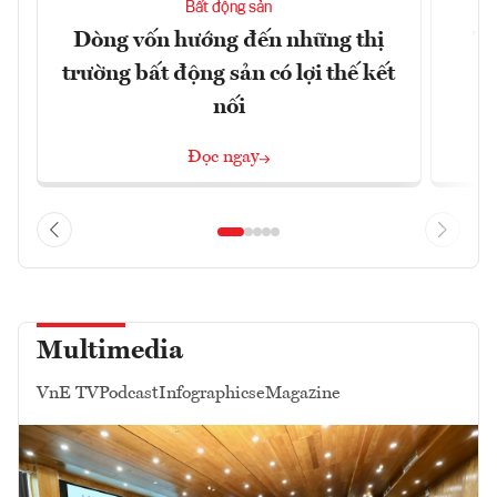
Bất động sản
Dòng vốn hướng đến những thị
Tậ
trường bất động sản có lợi thế kết
t
nối
Đọc ngay
Multimedia
VnE TV
Podcast
Infographics
eMagazine