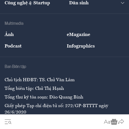
Công nghệ & Startup
Dân sinh
Tư vấn
Nông sản
Doanh nhân
Tư vấn Tiêu & Dùng
Infographics
Hạ tầng
Sức khỏe
Khung pháp lý
Doanh nghiệp
Địa phương
Thị trường
Bảo hiểm
Multimedia
Sự kiện
Nhân lực
Ảnh
eMagazine
Đẹp +
An sinh
Podcast
Infographics
Giải trí
Y tế
Nhà
Ban Biên tập
Ẩm thực
Chủ tịch HĐBT: TS. Chử Văn Lâm
Tổng biên tập: Chử Thị Hạnh
Tổng thư ký tòa soạn: Đào Quang Bính
Giấy phép Tạp chí điện tử số: 272/GP-BTTTT ngày
26/6/2020