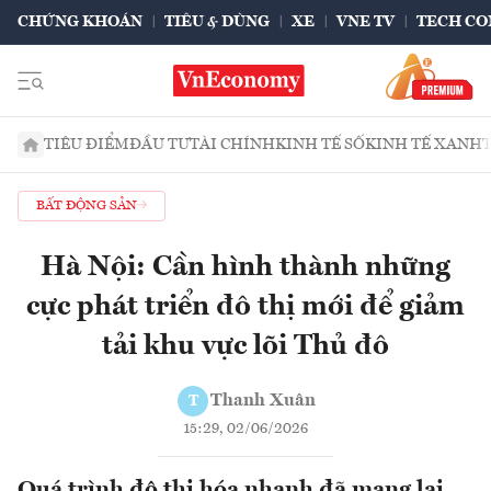
CHỨNG KHOÁN
TIÊU & DÙNG
XE
VNE TV
TECH CO
TIÊU ĐIỂM
ĐẦU TƯ
TÀI CHÍNH
KINH TẾ SỐ
KINH TẾ XANH
BẤT ĐỘNG SẢN
Hà Nội: Cần hình thành những
cực phát triển đô thị mới để giảm
tải khu vực lõi Thủ đô
Thanh Xuân
T
15:29, 02/06/2026
Quá trình đô thị hóa nhanh đã mang lại