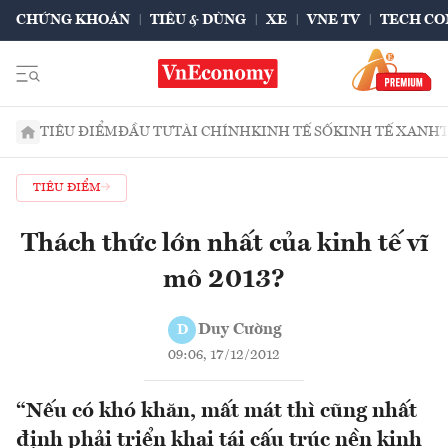
CHỨNG KHOÁN
TIÊU & DÙNG
XE
VNE TV
TECH CO
TIÊU ĐIỂM
ĐẦU TƯ
TÀI CHÍNH
KINH TẾ SỐ
KINH TẾ XANH
TIÊU ĐIỂM
Thách thức lớn nhất của kinh tế vĩ
mô 2013?
Duy Cường
D
09:06, 17/12/2012
“Nếu có khó khăn, mất mát thì cũng nhất
định phải triển khai tái cấu trúc nền kinh