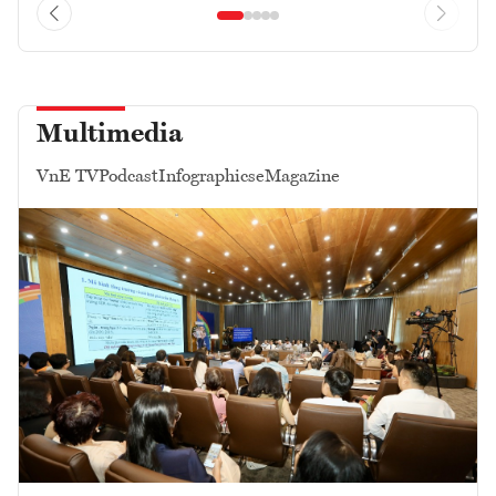
Multimedia
VnE TV
Podcast
Infographics
eMagazine