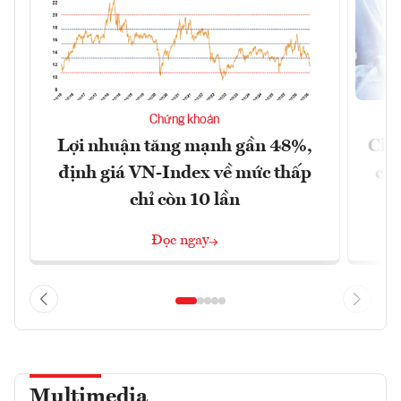
Chứng khoán
Lợi nhuận tăng mạnh gần 48%,
Chứ
định giá VN-Index về mức thấp
chá
chỉ còn 10 lần
Đọc ngay
Multimedia