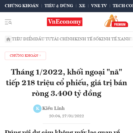
CHỨNG KHOÁN
TIÊU & DÙNG
XE
VNE TV
TECH CO
TIÊU ĐIỂM
ĐẦU TƯ
TÀI CHÍNH
KINH TẾ SỐ
KINH TẾ XANH
CHỨNG KHOÁN
Tháng 1/2022, khối ngoại "nã"
tiếp 218 triệu cổ phiếu, giá trị bán
ròng 3.400 tỷ đồng
Kiều Linh
K
20:04, 27/01/2022
Đúng với dự cảm không mấy lạc quan về