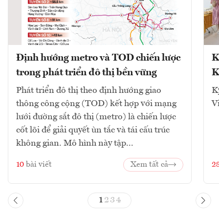
Định hướng metro và TOD chiến lược
K
trong phát triển đô thị bền vững
K
Phát triển đô thị theo định hướng giao
K
thông công cộng (TOD) kết hợp với mạng
V
lưới đường sắt đô thị (metro) là chiến lược
cốt lõi để giải quyết ùn tắc và tái cấu trúc
không gian. Mô hình này tập...
10
bài viết
Xem tất cả
2
1
2
3
4