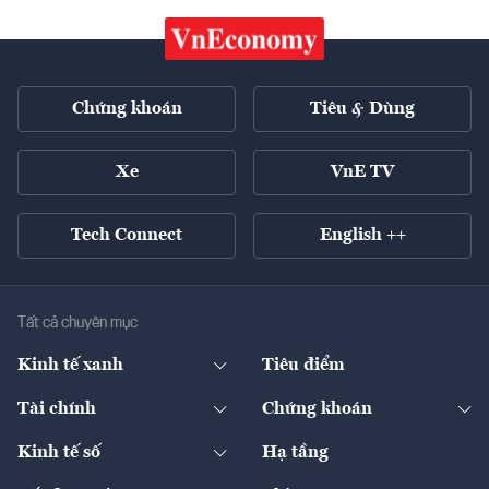
Chứng khoán
Tiêu & Dùng
Xe
VnE TV
Tech Connect
English ++
Tất cả chuyên mục
Kinh tế xanh
Tiêu điểm
Chuyển động xanh
Tài chính
Chứng khoán
Pháp lý
Ngân hàng
Doanh nghiệp niêm yết
Kinh tế số
Hạ tầng
Thương hiệu xanh
Thị trường vốn
Thị trường
Sản phẩm - Thị trường