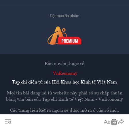
Đặt mua ấn phẩm
Bản quyền thuộc về
VnEconomy
Tạp chí điện tử của Hội Khoa học Kinh tế Việt Nam
Mọi tin bài đăng lại từ website này phải có sự chấp thuận
bằng văn bản của
Tạp chí Kinh tế Việt Nam - VnEconomy
Các trang liên kết ra ngoài sẽ được mở ra ở cửa sổ mới.
VnEconomy không chịu trách nhiệm nội dung các trang
ngoài.