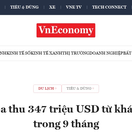
TIÊU & DÙNG
XE
VNE TV
TECH CONNECT
ÍNH
KINH TẾ SỐ
KINH TẾ XANH
THỊ TRƯỜNG
DOANH NGHIỆP
BẤT
DU LỊCH
TIÊU & DÙNG
 thu 347 triệu USD từ khá
trong 9 tháng