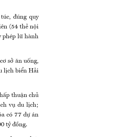
 túc, đúng quy
ên (54 thẻ nội
ấy phép lữ hành
cơ sở ăn uống,
 lịch biển Hải
 chấp thuận chủ
ch vụ du lịch;
óa có 77 dự án
00 tỷ đồng.