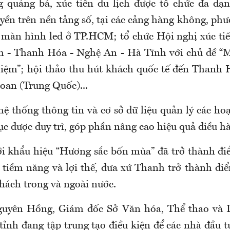
 quảng bá, xúc tiến du lịch được tổ chức đa dạ
yền trên nền tảng số, tại các cảng hàng không, ph
, màn hình led ở TP.HCM; tổ chức Hội nghị xúc ti
h - Thanh Hóa - Nghệ An - Hà Tĩnh với chủ đề “
hiệm”; hội thảo thu hút khách quốc tế đến Thanh
oan (Trung Quốc)...
ệ thống thông tin và cơ sở dữ liệu quản lý các ho
tục được duy trì, góp phần nâng cao hiệu quả điều hà
i khẩu hiệu “Hương sắc bốn mùa” đã trở thành đi
y tiềm năng và lợi thế, đưa xứ Thanh trở thành đi
hách trong và ngoài nước.
yên Hồng, Giám đốc Sở Văn hóa, Thể thao và 
tỉnh đang tập trung tạo điều kiện để các nhà đầu t