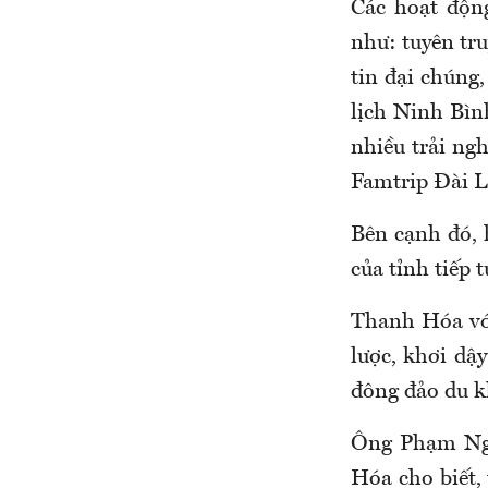
Các hoạt động
như: tuyên tru
tin đại chúng
lịch Ninh Bìn
nhiều trải ng
Famtrip Đài L
Bên cạnh đó, h
của tỉnh tiếp 
Thanh Hóa vớ
lược, khơi dậ
đông đảo du k
Ông Phạm Ngu
Hóa cho biết, 