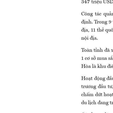
347 triệu USD
Công tác quản
định. Trong 9
địa, 11 thẻ qu
nội địa.
Toàn tỉnh đã 
1 cơ sở mua s
Hòa là khu điể
Hoạt động đầu 
trương đầu tư
chấm dứt hoạt
du lịch đang t