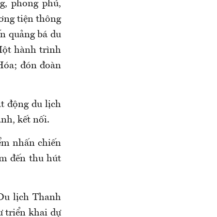
ng, phong phú,
ương tiện thông
ến quảng bá du
Một hành trình
 Hóa; đón đoàn
ạt động du lịch
nh, kết nối.
ểm nhấn chiến
ểm đến thu hút
Du lịch Thanh
ư triển khai dự