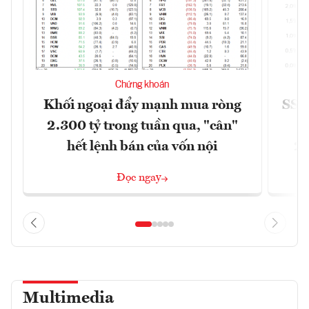
Chứng khoán
Khối ngoại đẩy mạnh mua ròng
SSI 
2.300 tỷ trong tuần qua, "cân"
hết lệnh bán của vốn nội
2/
Đọc ngay
Multimedia