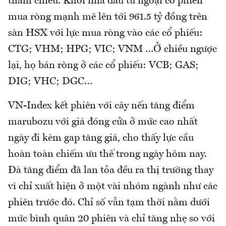
tham chiếu. Khối nhà đầu tư ngoại có phiên
mua ròng mạnh mẽ lên tới 961.5 tỷ đồng trên
sàn HSX với lực mua ròng vào các cổ phiếu:
CTG; VHM; HPG; VIC; VNM …Ở chiều ngược
lại, họ bán ròng ở các cổ phiếu: VCB; GAS;
DIG; VHC; DGC…
VN-Index kết phiên với cây nến tăng điểm
marubozu với giá đóng cửa ở mức cao nhất
ngày đi kèm gap tăng giá, cho thấy lực cầu
hoàn toàn chiếm ưu thế trong ngày hôm nay.
Đà tăng điểm đã lan tỏa đều ra thị trường thay
vì chỉ xuất hiện ở một vài nhóm ngành như các
phiên trước đó. Chỉ số vẫn tạm thời nằm dưới
mức bình quân 20 phiên và chỉ tăng nhẹ so với