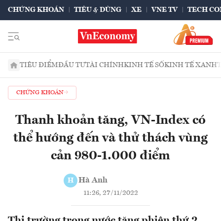
CHỨNG KHOÁN
TIÊU & DÙNG
XE
VNE TV
TECH CO
TIÊU ĐIỂM
ĐẦU TƯ
TÀI CHÍNH
KINH TẾ SỐ
KINH TẾ XANH
CHỨNG KHOÁN
Thanh khoản tăng, VN-Index có
thể hướng đến và thử thách vùng
cản 980-1.000 điểm
Hà Anh
H
11:26, 27/11/2022
Thị trường trong nước tăng phiên thứ 2