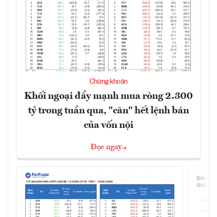
Chứng khoán
Khối ngoại đẩy mạnh mua ròng 2.300
tỷ trong tuần qua, "cân" hết lệnh bán
của vốn nội
Đọc ngay