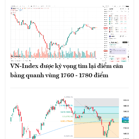
VN-Index được kỳ vọng tìm lại điểm cân
bằng quanh vùng 1760 - 1780 điểm