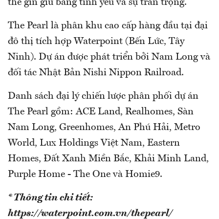
thể gìn giữ bằng tình yêu và sự trân trọng.
The Pearl là phân khu cao cấp hàng đầu tại đại
đô thị tích hợp Waterpoint (Bến Lức, Tây
Ninh). Dự án được phát triển bởi Nam Long và
đối tác Nhật Bản Nishi Nippon Railroad.
Danh sách đại lý chiến lược phân phối dự án
The Pearl gồm: ACE Land, Realhomes, Sàn
Nam Long, Greenhomes, An Phú Hải, Metro
World, Lux Holdings Việt Nam, Eastern
Homes, Đất Xanh Miền Bắc, Khải Minh Land,
Purple Home - The One và Homie9.
* Thông tin chi tiết:
https://waterpoint.com.vn/thepearl/