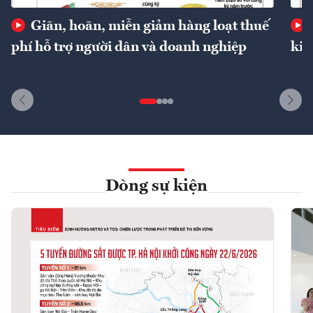
Giãn, hoãn, miễn giảm hàng loạt thuế
phí hỗ trợ người dân và doanh nghiệp
kin
Dòng sự kiện