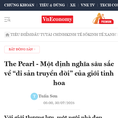
CHỨNG KHOÁN
TIÊU & DÙNG
XE
VNE TV
TECH CO
TIÊU ĐIỂM
ĐẦU TƯ
TÀI CHÍNH
KINH TẾ SỐ
KINH TẾ XANH
BẤT ĐỘNG SẢN
The Pearl - Một định nghĩa sâu sắc
về “di sản truyền đời” của giới tinh
hoa
Tuấn Sơn
T
08:00, 30/07/2025
Với giới thượng lưu, một ngôi nhà đẹp