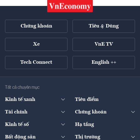
Chứng khoán
Tiêu & Dùng
Xe
VnE TV
Tech Connect
English ++
Tất cả chuyên mục
Kinh tế xanh
Tiêu điểm
Chuyển động xanh
Tài chính
Chứng khoán
Pháp lý
Ngân hàng
Doanh nghiệp niêm yết
Kinh tế số
Hạ tầng
Thương hiệu xanh
Thị trường vốn
Thị trường
Sản phẩm - Thị trường
Bất động sản
Thị trường