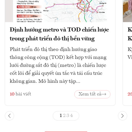
Định hướng metro và TOD chiến lược
K
trong phát triển đô thị bền vững
K
Phát triển đô thị theo định hướng giao
K
thông công cộng (TOD) kết hợp với mạng
V
lưới đường sắt đô thị (metro) là chiến lược
cốt lõi để giải quyết ùn tắc và tái cấu trúc
không gian. Mô hình này tập...
10
bài viết
Xem tất cả
2
1
2
3
4