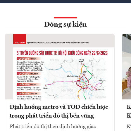
Dòng sự kiện
Định hướng metro và TOD chiến lược
K
trong phát triển đô thị bền vững
K
Phát triển đô thị theo định hướng giao
K