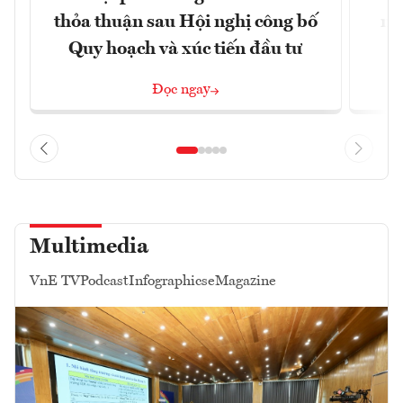
thỏa thuận sau Hội nghị công bố
nâ
Quy hoạch và xúc tiến đầu tư
Đọc ngay
Multimedia
VnE TV
Podcast
Infographics
eMagazine