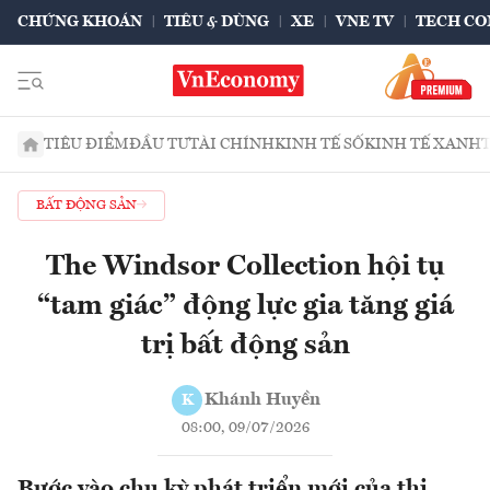
CHỨNG KHOÁN
TIÊU & DÙNG
XE
VNE TV
TECH CO
TIÊU ĐIỂM
ĐẦU TƯ
TÀI CHÍNH
KINH TẾ SỐ
KINH TẾ XANH
BẤT ĐỘNG SẢN
The Windsor Collection hội tụ
“tam giác” động lực gia tăng giá
trị bất động sản
Khánh Huyền
K
08:00, 09/07/2026
Bước vào chu kỳ phát triển mới của thị