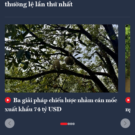
thường lệ lần thứ nhất
Ba giải pháp chiến lược nhằm cán mốc
xuất khẩu 74 tỷ USD
ngu