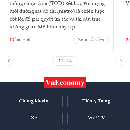
thông công cộng (TOD) kết hợp với mạng
V
lưới đường sắt đô thị (metro) là chiến lược
cốt lõi để giải quyết ùn tắc và tái cấu trúc
không gian. Mô hình này tập...
10
bài viết
Xem tất cả
2
1
2
3
4
Chứng khoán
Tiêu & Dùng
Xe
VnE TV