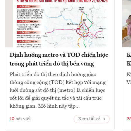
Định hướng metro và TOD chiến lược
K
trong phát triển đô thị bền vững
K
Phát triển đô thị theo định hướng giao
K
thông công cộng (TOD) kết hợp với mạng
V
lưới đường sắt đô thị (metro) là chiến lược
cốt lõi để giải quyết ùn tắc và tái cấu trúc
không gian. Mô hình này tập...
10
bài viết
Xem tất cả
2