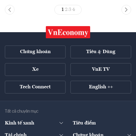
1
2
3
4
Chứng khoán
Tiêu & Dùng
Xe
VnE TV
Tech Connect
English ++
Tất cả chuyên mục
Kinh tế xanh
Tiêu điểm
Chuyển động xanh
Tài chính
Chứng khoán