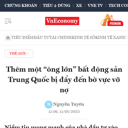
CHỨNG KHOÁN
TIÊU & DÙNG
XE
VNE TV
TECH CO
TIÊU ĐIỂM
ĐẦU TƯ
TÀI CHÍNH
KINH TẾ SỐ
KINH TẾ XANH
THẾ GIỚI
Thêm một “ông lớn” bất động sản
Trung Quốc bị đẩy đến bờ vực vỡ
nợ
Nguyễn Tuyên
N
11:06, 11/08/2023
Niềm tin mong manh của nhà đầu tư vào