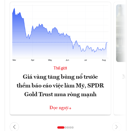
Thế giới
Giá vàng tăng bùng nổ trước
Mỹ 
thềm báo cáo việc làm Mỹ, SPDR
Gold Trust mua ròng mạnh
Đọc ngay