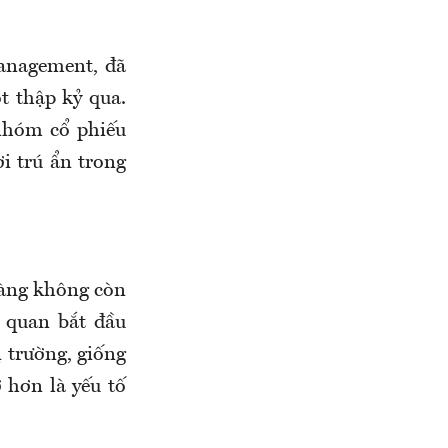
anagement, đã
t thập kỷ qua.
 nhóm cổ phiếu
i trú ẩn trong
vàng không còn
n quan bắt đầu
ị trường, giống
 hơn là yếu tố