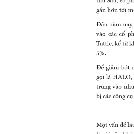
thứ Sáu, cổ p
gần hơn tới m
Đầu năm nay,
vào các cổ p
Tuttle, kể từ 
5%.
Để giảm bớt r
gọi là HALO, v
trung vào nhữ
bị các công cụ
Một vấn đề lâu