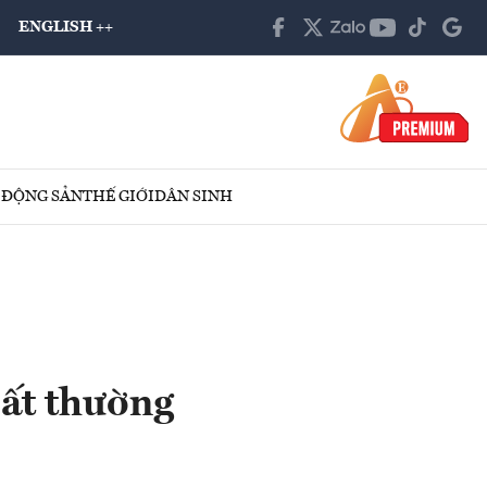
ENGLISH ++
 ĐỘNG SẢN
THẾ GIỚI
DÂN SINH
bất thường