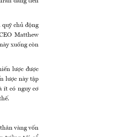
Iran đang tiến
 quỹ chủ động
o CEO Matthew
g này xuống còn
hiến lược được
ến lược này tập
 ít có nguy cơ
thế.
n thân vàng vốn