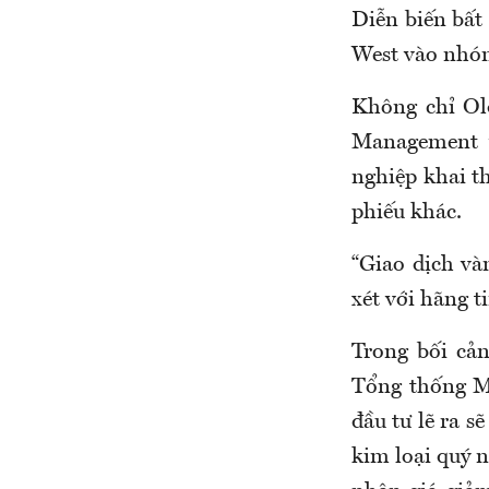
Diễn biến bất
West vào nhóm
Không chỉ Old
Management v
nghiệp khai t
phiếu khác.
“Giao dịch và
xét với hãng 
Trong bối cả
Tổng thống M
đầu tư lẽ ra s
kim loại quý nà