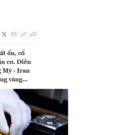
t ổn, cổ
ầu cơ. Diễn
g Mỹ - Iran
ng vàng...