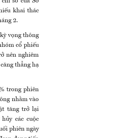
 chỉ số của Sở
iếu khai thác
háng 2.
 kỳ vọng thông
, nhóm cổ phiếu
trở nên nghiêm
u căng thẳng hạ
8% trong phiên
 công nhằm vào
t tăng trở lại
 hủy các cuộc
cuối phiên ngày