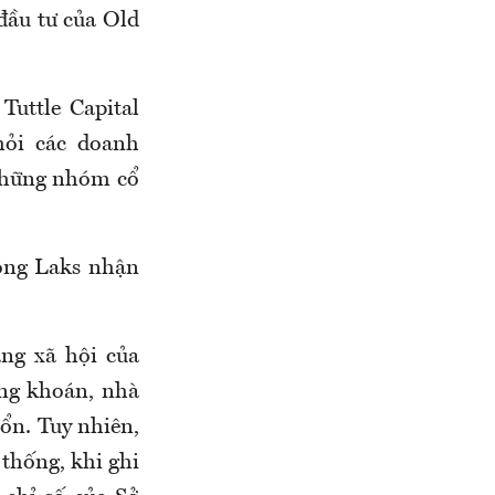
đầu tư của Old
Tuttle Capital
hỏi các doanh
 những nhóm cổ
 ông Laks nhận
ng xã hội của
ng khoán, nhà
 ổn. Tuy nhiên,
n thống, khi ghi