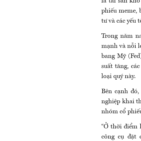
là tài sản kh
phiếu meme, b
tư và các yếu t
Trong năm nay
mạnh và nỗi l
bang Mỹ (Fed) 
suất tăng, cá
loại quý này.
Bên cạnh đó, 
nghiệp khai th
nhóm cổ phiếu 
“Ở thời điểm 
công cụ đặt 