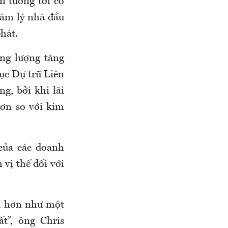
n tưởng tới cổ
tâm lý nhà đầu
phát.
ăng lượng tăng
ục Dự trữ Liên
ng, bởi khi lãi
hơn so với kim
 của các doanh
 vị thế đối với
ều hơn như một
t”, ông Chris