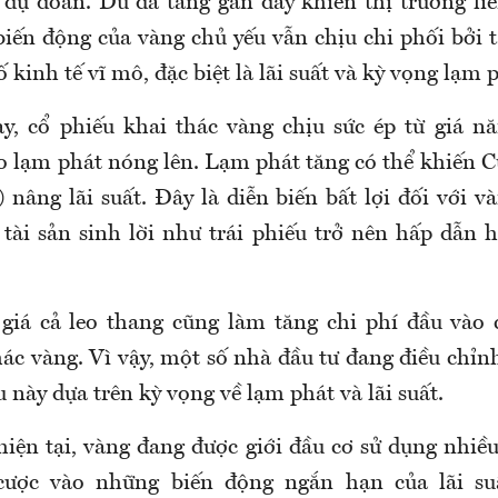
ó dự đoán. Dù đà tăng gần đây khiến thị trường liê
iến động của vàng chủ yếu vẫn chịu chi phối bởi 
ố kinh tế vĩ mô, đặc biệt là lãi suất và kỳ vọng lạm 
, cổ phiếu khai thác vàng chịu sức ép từ giá n
o lạm phát nóng lên. Lạm phát tăng có thể khiến C
nâng lãi suất. Đây là diễn biến bất lợi đối với và
c tài sản sinh lời như trái phiếu trở nên hấp dẫn 
giá cả leo thang cũng làm tăng chi phí đầu vào
ác vàng. Vì vậy, một số nhà đầu tư đang điều chỉnh
này dựa trên kỳ vọng về lạm phát và lãi suất.
hiện tại, vàng đang được giới đầu cơ sử dụng nhi
cược vào những biến động ngắn hạn của lãi suấ