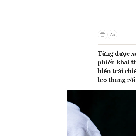
Từng được xe
phiếu khai t
biến trái ch
leo thang rồi