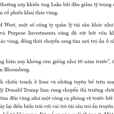
 thường này khiến ông Laks bắt đầu giảm tỷ trọng 
 cổ phiếu khai thác vàng.
 West, một số công ty quản lý tài sản khác như 
à Purpose Investments cũng đã rút bớt vốn k
hác vàng, đồng thời chuyển sang tìm nơi trú ẩn ở
ng hiện nay không còn giống như 10 năm trước”,
tin Bloomberg.
nh chiến tranh ở Iran và những tuyên bố trên mạ
ỹ Donald Trump làm rung chuyển thị trường chứ
ẽ tìm đến vàng như một công cụ phòng vệ trước bất
y lại diễn biến trái với vai trò tài sản trú ẩn truyề