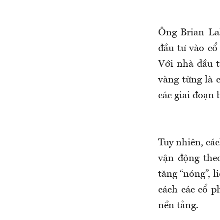
Ông Brian La
đầu tư vào cổ
Với nhà đầu t
vàng từng là 
các giai đoạn 
Tuy nhiên, cá
vận động theo
tăng “nóng”, l
cách các cổ p
nền tảng.