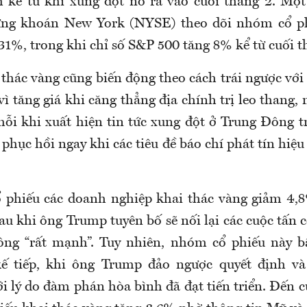
 kể từ khi xung đột nổ ra vào cuối tháng 2. Một
ứng khoán New York (NYSE) theo dõi nhóm cổ ph
31%, trong khi chỉ số S&P 500 tăng 8% kể từ cuối t
 thác vàng cũng biến động theo cách trái ngược với
ì tăng giá khi căng thẳng địa chính trị leo thang
mỗi khi xuất hiện tin tức xung đột ở Trung Đông 
 phục hồi ngay khi các tiêu đề báo chí phát tín hiệ
ổ phiếu các doanh nghiệp khai thác vàng giảm 4,
sau khi ông Trump tuyên bố sẽ nối lại các cuộc tấn
ông “rất mạnh”. Tuy nhiên, nhóm cổ phiếu này bậ
kế tiếp, khi ông Trump đảo ngược quyết định và
i lý do đàm phán hòa bình đã đạt tiến triển. Đến 