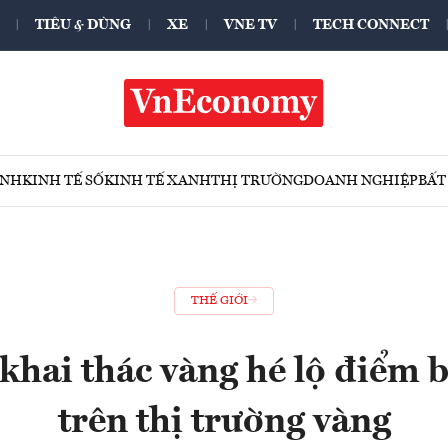
TIÊU & DÙNG
XE
VNE TV
TECH CONNECT
ÍNH
KINH TẾ SỐ
KINH TẾ XANH
THỊ TRƯỜNG
DOANH NGHIỆP
BẤT
THẾ GIỚI
khai thác vàng hé lộ điểm 
trên thị trường vàng