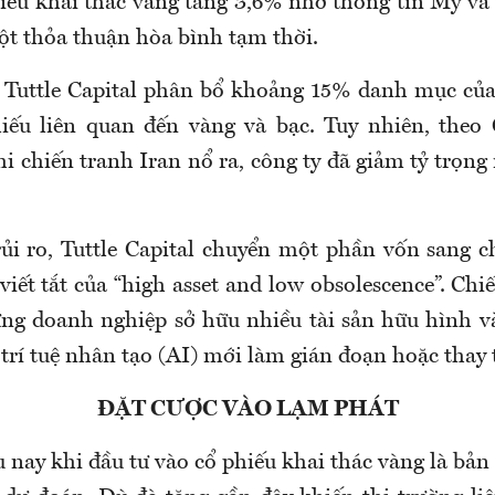
hiếu khai thác vàng tăng 3,6% nhờ thông tin Mỹ và 
ột thỏa thuận hòa bình tạm thời.
 Tuttle Capital phân bổ khoảng 15% danh mục của
hiếu liên quan đến vàng và bạc. Tuy nhiên, the
khi chiến tranh Iran nổ ra, công ty đã giảm tỷ trọn
ủi ro, Tuttle Capital chuyển một phần vốn sang c
iết tắt của “high asset and low obsolescence”. Chi
ng doanh nghiệp sở hữu nhiều tài sản hữu hình và
 trí tuệ nhân tạo (AI) mới làm gián đoạn hoặc thay 
ĐẶT CƯỢC VÀO LẠM PHÁT
 nay khi đầu tư vào cổ phiếu khai thác vàng là bả