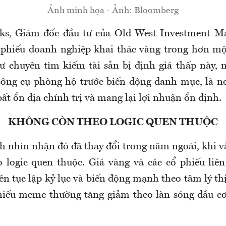
Ảnh minh họa - Ảnh: Bloomberg
ks, Giám đốc đầu tư của Old West Investment M
 phiếu doanh nghiệp khai thác vàng trong hơn mộ
ư chuyên tìm kiếm tài sản bị định giá thấp này,
công cụ phòng hộ trước biến động danh mục, là nơ
bất ổn địa chính trị và mang lại lợi nhuận ổn định.
KHÔNG CÒN THEO LOGIC QUEN THUỘC
ch nhìn nhận đó đã thay đổi trong năm ngoái, khi 
 logic quen thuộc. Giá vàng và các cổ phiếu liê
iên tục lập kỷ lục và biến động mạnh theo tâm lý th
hiếu meme thường tăng giảm theo làn sóng đầu cơ