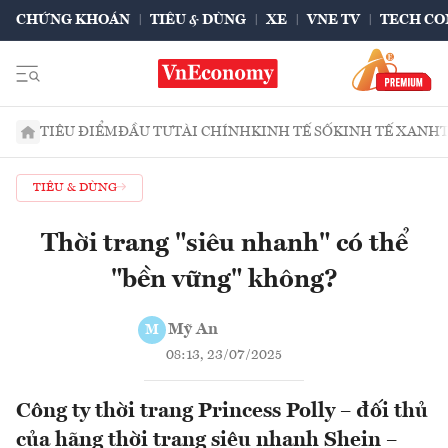
CHỨNG KHOÁN
TIÊU & DÙNG
XE
VNE TV
TECH CO
TIÊU ĐIỂM
ĐẦU TƯ
TÀI CHÍNH
KINH TẾ SỐ
KINH TẾ XANH
TIÊU & DÙNG
Thời trang "siêu nhanh" có thể
"bền vững" không?
Mỹ An
M
08:13, 23/07/2025
Công ty thời trang Princess Polly – đối thủ
của hãng thời trang siêu nhanh Shein –