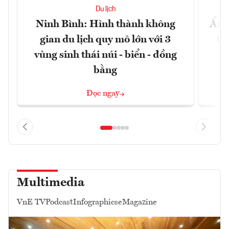
Du lịch
Ninh Bình: Hình thành không
Ẩm 
gian du lịch quy mô lớn với 3
tê
vùng sinh thái núi - biển - đồng
bằng
Đọc ngay
Multimedia
VnE TV
Podcast
Infographics
eMagazine