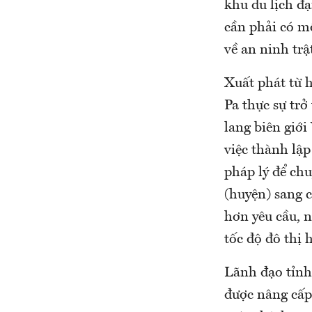
khu du lịch đạ
cần phải có mô
về an ninh trậ
Xuất phát từ h
Pa thực sự trở
lang biên giới
việc thành lập
pháp lý để ch
(huyện) sang c
hơn yêu cầu, 
tốc độ đô thị
Lãnh đạo tỉnh
được nâng cấp 