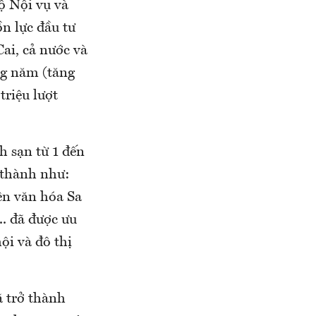
Bộ Nội vụ và
ồn lực đầu tư
Cai, cả nước và
ng năm (tăng
riệu lượt
h sạn từ 1 đến
 thành như:
iên văn hóa Sa
.. đã được ưu
ội và đô thị
ã trở thành