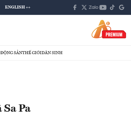
ENGLISH ++
 ĐỘNG SẢN
THẾ GIỚI
DÂN SINH
ã Sa Pa