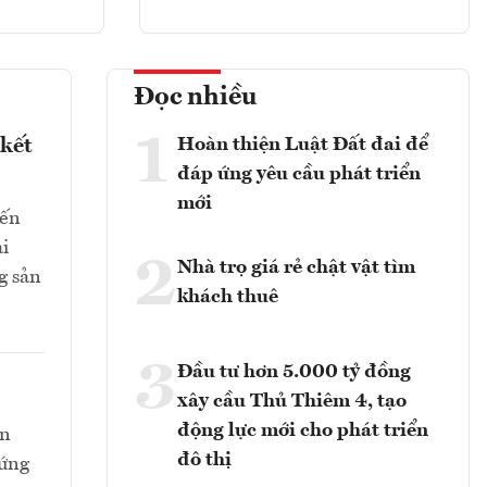
Đọc nhiều
1
Hoàn thiện Luật Đất đai để
 kết
đáp ứng yêu cầu phát triển
mới
đến
ài
2
Nhà trọ giá rẻ chật vật tìm
g sản
khách thuê
3
Đầu tư hơn 5.000 tỷ đồng
xây cầu Thủ Thiêm 4, tạo
động lực mới cho phát triển
òn
đô thị
 ứng