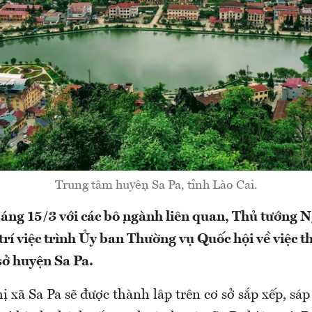
Trung tâm huyện Sa Pa, tỉnh Lào Cai.
p sáng 15/3 với các bộ ngành liên quan, Thủ tướng
 trí việc trình Ủy ban Thường vụ Quốc hội về việc t
sở huyện Sa Pa.
 xã Sa Pa sẽ được thành lập trên cơ sở sắp xếp, sá