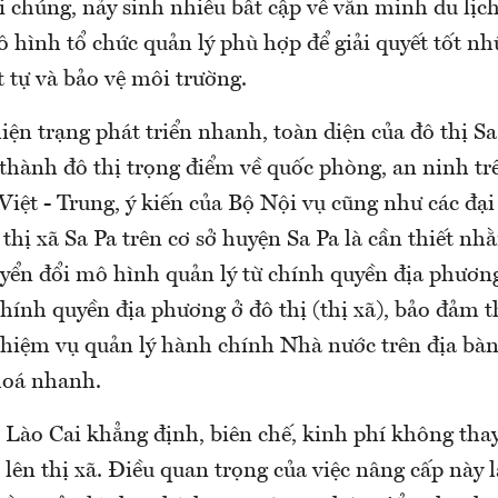
i chúng, nảy sinh nhiều bất cập về văn minh du lịc
 hình tổ chức quản lý phù hợp để giải quyết tốt n
t tự và bảo vệ môi trường.
iện trạng phát triển nhanh, toàn diện của đô thị Sa
 thành đô thị trọng điểm về quốc phòng, an ninh t
 Việt - Trung, ý kiến của Bộ Nội vụ cũng như các đại
 thị xã Sa Pa trên cơ sở huyện Sa Pa là cần thiết nh
uyển đổi mô hình quản lý từ chính quyền địa phươn
hính quyền địa phương ở đô thị (thị xã), bảo đảm t
nhiệm vụ quản lý hành chính Nhà nước trên địa bàn
 hoá nhanh.
 Lào Cai khẳng định, biên chế, kinh phí không thay
lên thị xã. Điều quan trọng của việc nâng cấp này l