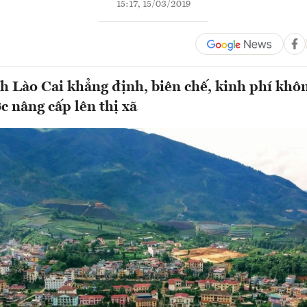
15:17, 15/03/2019
h Lào Cai khẳng định, biên chế, kinh phí khôn
c nâng cấp lên thị xã