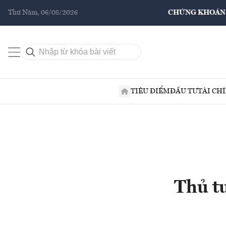
Thứ Năm, 06/08/2026
CHỨNG KHOÁN
TIÊU ĐIỂM
ĐẦU TƯ
TÀI CH
Thủ tư