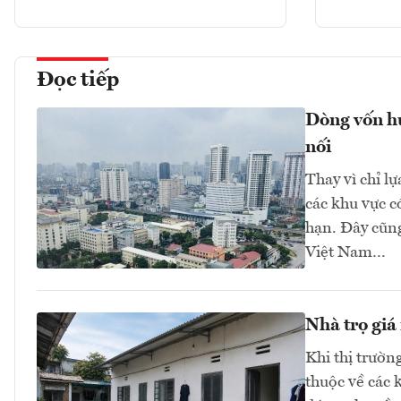
Đọc tiếp
Dòng vốn hư
nối
Thay vì chỉ l
các khu vực có
hạn. Đây cũng
Việt Nam…
Nhà trọ giá
Khi thị trườn
thuộc về các 