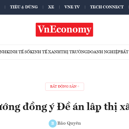
TIÊU & DÙNG
XE
VNE TV
TECH CONNECT
ÍNH
KINH TẾ SỐ
KINH TẾ XANH
THỊ TRƯỜNG
DOANH NGHIỆP
BẤT
BẤT ĐỘNG SẢN
ớng đồng ý Đề án lập thị x
Bảo Quyên
B