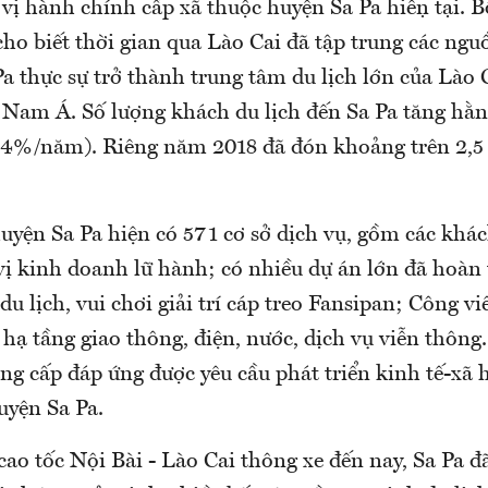
vị hành chính cấp xã thuộc huyện Sa Pa hiện tại. 
cho biết thời gian qua Lào Cai đã tập trung các ngu
Pa thực sự trở thành trung tâm du lịch lớn của Lào 
Nam Á. Số lượng khách du lịch đến Sa Pa tăng hằ
,4%/năm). Riêng năm 2018 đã đón khoảng trên 2,5 t
uyện Sa Pa hiện có 571 cơ sở dịch vụ, gồm các khác
 vị kinh doanh lữ hành; có nhiều dự án lớn đã hoàn
u lịch, vui chơi giải trí cáp treo Fansipan; Công v
 hạ tầng giao thông, điện, nước, dịch vụ viễn thông.
âng cấp đáp ứng được yêu cầu phát triển kinh tế-xã h
uyện Sa Pa.
ao tốc Nội Bài - Lào Cai thông xe đến nay, Sa Pa đ