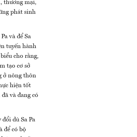
h, thương mại,
hững phát sinh
 Pa và để Sa
rên tuyến hành
 biểu cho rằng,
ằm tạo cơ sở
g ở nông thôn
hực hiện tốt
 đã và đang có
 đổi dù Sa Pa
à để có bộ