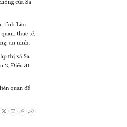
chóng của Sa
ủa tỉnh Lào
 quan, thực tế,
òng, an ninh.
ập thị xã Sa
n 2, Điều 31
liên quan để