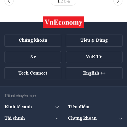
1
2
3
4
Chứng khoán
Tiêu & Dùng
Xe
VnE TV
Tech Connect
English ++
Tất cả chuyên mục
Kinh tế xanh
Tiêu điểm
Chuyển động xanh
Tài chính
Chứng khoán
Pháp lý
Ngân hàng
Doanh nghiệp niêm yết