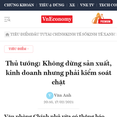
CHỨNG KHOÁN
TIÊU & DÙNG
XE
VNE TV
TECH CO
TIÊU ĐIỂM
ĐẦU TƯ
TÀI CHÍNH
KINH TẾ SỐ
KINH TẾ XANH
TIÊU ĐIỂM
Thủ tướng: Không dừng sản xuất,
kinh doanh nhưng phải kiểm soát
chặt
Văn Anh
V
20:58, 17/02/2021
Văn phòng Chính phủ vừa có thông báo