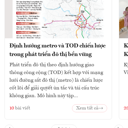
Định hướng metro và TOD chiến lược
K
trong phát triển đô thị bền vững
K
Phát triển đô thị theo định hướng giao
K
thông công cộng (TOD) kết hợp với mạng
V
lưới đường sắt đô thị (metro) là chiến lược
cốt lõi để giải quyết ùn tắc và tái cấu trúc
không gian. Mô hình này tập...
10
bài viết
Xem tất cả
2