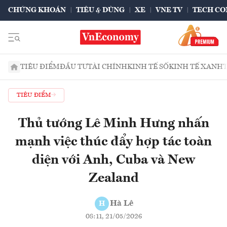
CHỨNG KHOÁN
TIÊU & DÙNG
XE
VNE TV
TECH CO
TIÊU ĐIỂM
ĐẦU TƯ
TÀI CHÍNH
KINH TẾ SỐ
KINH TẾ XANH
TIÊU ĐIỂM
Thủ tướng Lê Minh Hưng nhấn
mạnh việc thúc đẩy hợp tác toàn
diện với Anh, Cuba và New
Zealand
Hà Lê
H
08:11, 21/05/2026