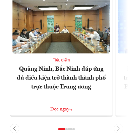
Tiêu điểm
Quảng Ninh, Bắc Ninh đáp ứng
Ph
đủ điều kiện trở thành thành phố
trự
trực thuộc Trung ương
Phi
Đ
Đọc ngay