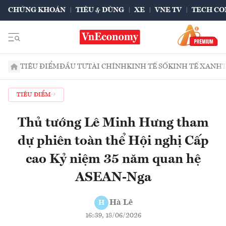
CHỨNG KHOÁN
TIÊU & DÙNG
XE
VNE TV
TECH CO
TIÊU ĐIỂM
ĐẦU TƯ
TÀI CHÍNH
KINH TẾ SỐ
KINH TẾ XANH
TIÊU ĐIỂM
Thủ tướng Lê Minh Hưng tham
dự phiên toàn thể Hội nghị Cấp
cao Kỷ niệm 35 năm quan hệ
ASEAN-Nga
Hà Lê
H
16:39, 18/06/2026