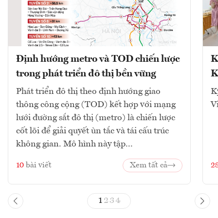
Định hướng metro và TOD chiến lược
K
trong phát triển đô thị bền vững
K
Phát triển đô thị theo định hướng giao
K
thông công cộng (TOD) kết hợp với mạng
V
lưới đường sắt đô thị (metro) là chiến lược
cốt lõi để giải quyết ùn tắc và tái cấu trúc
không gian. Mô hình này tập...
10
bài viết
Xem tất cả
2
1
2
3
4