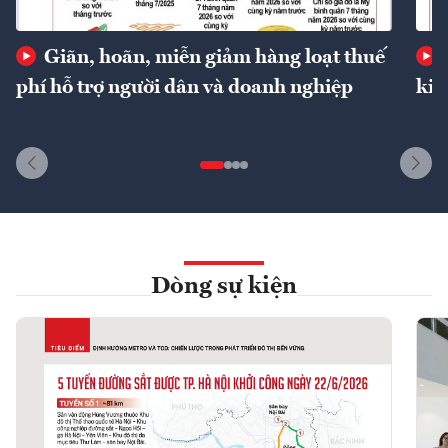
Giãn, hoãn, miễn giảm hàng loạt thuế
phí hỗ trợ người dân và doanh nghiệp
kin
Dòng sự kiện