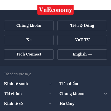
Chứng khoán
Tiêu & Dùng
Xe
VnE TV
Tech Connect
English ++
Tất cả chuyên mục
Kinh tế xanh
Tiêu điểm
Chuyển động xanh
Tài chính
Chứng khoán
Pháp lý
Ngân hàng
Doanh nghiệp niêm yết
Kinh tế số
Hạ tầng
Thương hiệu xanh
Thị trường vốn
Thị trường
Sản phẩm - Thị trường