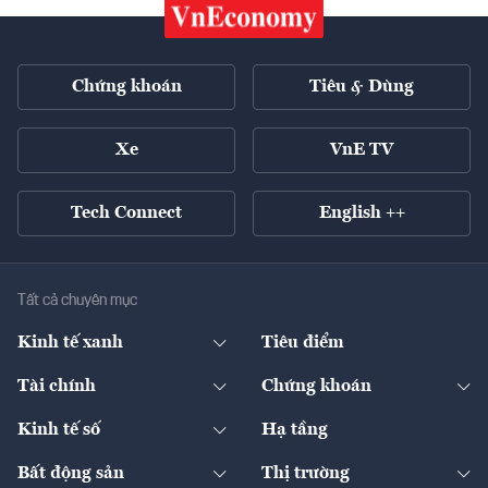
Chứng khoán
Tiêu & Dùng
Xe
VnE TV
Tech Connect
English ++
Tất cả chuyên mục
Kinh tế xanh
Tiêu điểm
Chuyển động xanh
Tài chính
Chứng khoán
Pháp lý
Ngân hàng
Doanh nghiệp niêm yết
Kinh tế số
Hạ tầng
Thương hiệu xanh
Thị trường vốn
Thị trường
Sản phẩm - Thị trường
Bất động sản
Thị trường
Diễn đàn