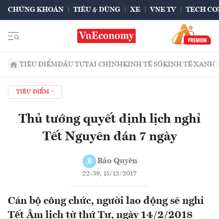
CHỨNG KHOÁN
TIÊU & DÙNG
XE
VNE TV
TECH CO
TIÊU ĐIỂM
ĐẦU TƯ
TÀI CHÍNH
KINH TẾ SỐ
KINH TẾ XANH
TIÊU ĐIỂM
Thủ tướng quyết định lịch nghỉ
Tết Nguyên đán 7 ngày
Bảo Quyên
B
22:39, 15/12/2017
Cán bộ công chức, người lao động sẽ nghỉ
Tết Âm lịch từ thứ Tư, ngày 14/2/2018