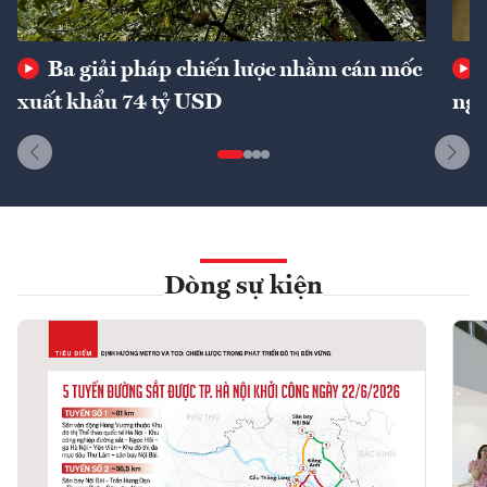
Ba giải pháp chiến lược nhằm cán mốc
xuất khẩu 74 tỷ USD
ngu
Dòng sự kiện