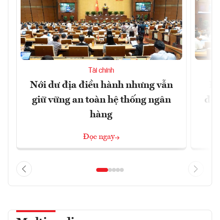
Tài chính
Nới dư địa điều hành nhưng vẫn
Đổ
giữ vững an toàn hệ thống ngân
đột
hàng
Đọc ngay