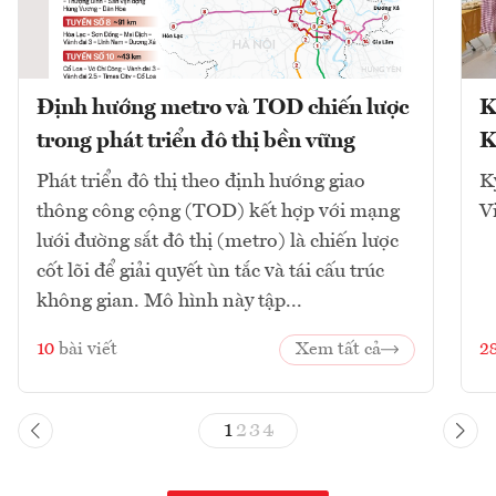
Định hướng metro và TOD chiến lược
K
trong phát triển đô thị bền vững
K
Phát triển đô thị theo định hướng giao
K
thông công cộng (TOD) kết hợp với mạng
V
lưới đường sắt đô thị (metro) là chiến lược
cốt lõi để giải quyết ùn tắc và tái cấu trúc
không gian. Mô hình này tập...
10
bài viết
Xem tất cả
2
1
2
3
4