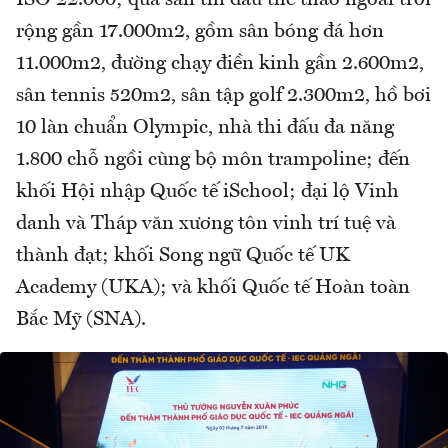
ISO 22.000; qua sân thi đấu thể thao ngoài trời
rộng gần 17.000m2, gồm sân bóng đá hơn
11.000m2, đường chạy điền kinh gần 2.600m2,
sân tennis 520m2, sân tập golf 2.300m2, hồ bơi
10 làn chuẩn Olympic, nhà thi đấu đa năng
1.800 chỗ ngồi cùng bộ môn trampoline; đến
khối Hội nhập Quốc tế iSchool; đại lộ Vinh
danh và Tháp văn xương tôn vinh trí tuệ và
thành đạt; khối Song ngữ Quốc tế UK
Academy (UKA); và khối Quốc tế Hoàn toàn
Bắc Mỹ (SNA).