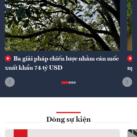
Ba giải pháp chiến lược nhằm cán mốc
xuất khẩu 74 tỷ USD
ngu
Dòng sự kiện