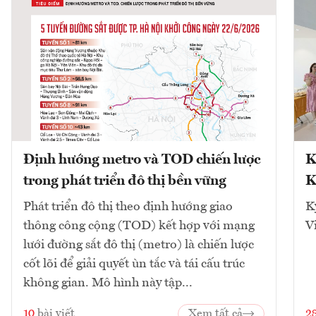
Định hướng metro và TOD chiến lược
K
trong phát triển đô thị bền vững
K
Phát triển đô thị theo định hướng giao
K
thông công cộng (TOD) kết hợp với mạng
V
lưới đường sắt đô thị (metro) là chiến lược
cốt lõi để giải quyết ùn tắc và tái cấu trúc
không gian. Mô hình này tập...
10
bài viết
Xem tất cả
2