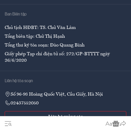
Nhà
Ban Biên tập
Ẩm thực
Chủ tịch HĐBT: TS. Chử Văn Lâm
Tổng biên tập: Chử Thị Hạnh
Tổng thư ký tòa soạn: Đào Quang Bính
Giấy phép Tạp chí điện tử số: 272/GP-BTTTT ngày
26/6/2020
Liên hệ tòa soạn
Số 96-98 Hoàng Quốc Việt, Cầu Giấy, Hà Nội
02437552050
Liên hệ quảng cáo