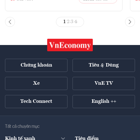
1
2
3
4
Chứng khoán
Tiêu & Dùng
Xe
VnE TV
Tech Connect
English ++
Tất cả chuyên mục
Kinh tế xanh
Tiêu điểm