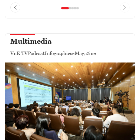
Multimedia
VnE TV
Podcast
Infographics
eMagazine