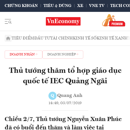
CHỨNG KHOÁN
TIÊU & DÙNG
XE
VNE TV
TECH CO
TIÊU ĐIỂM
ĐẦU TƯ
TÀI CHÍNH
KINH TẾ SỐ
KINH TẾ XANH
DOANH NHÂN
DOANH NGHIỆP
Thủ tướng thăm tổ hợp giáo dục
quốc tế IEC Quảng Ngãi
Quang Anh
Q
14:49, 03/07/2019
Chiều 2/7, Thủ tướng Nguyễn Xuân Phúc
đã có buổi đến thăm và làm việc tại