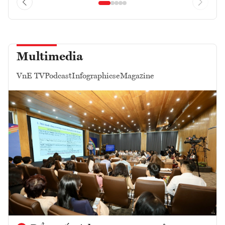
Multimedia
VnE TV
Podcast
Infographics
eMagazine