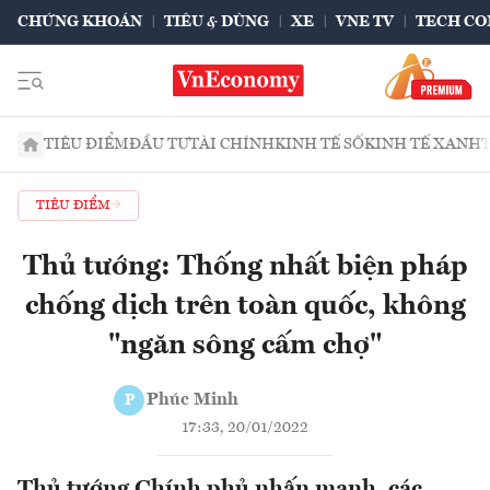
CHỨNG KHOÁN
TIÊU & DÙNG
XE
VNE TV
TECH CO
TIÊU ĐIỂM
ĐẦU TƯ
TÀI CHÍNH
KINH TẾ SỐ
KINH TẾ XANH
TIÊU ĐIỂM
Thủ tướng: Thống nhất biện pháp
chống dịch trên toàn quốc, không
"ngăn sông cấm chợ"
Phúc Minh
P
17:33, 20/01/2022
Thủ tướng Chính phủ nhấn mạnh, các