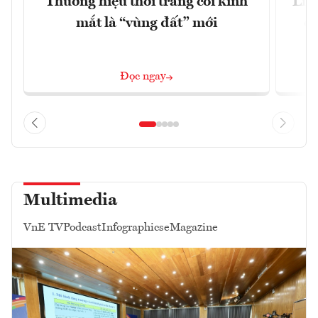
Thương hiệu thời trang coi kính
Liệ
mắt là “vùng đất” mới
cã
Đọc ngay
Multimedia
VnE TV
Podcast
Infographics
eMagazine