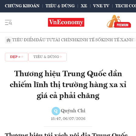
CHỨNG KHOÁN
TIÊU & DÙNG
XE
VNE TV
TECH CO
TIÊU ĐIỂM
ĐẦU TƯ
TÀI CHÍNH
KINH TẾ SỐ
KINH TẾ XANH
ĐẸP +
TIÊU & DÙNG
Thương hiệu Trung Quốc dần
chiếm lĩnh thị trường hàng xa xỉ
giá cả phải chăng
Quỳnh Chi
Q
18:47, 06/07/2026
Thương hiệu túi xách nội địa Trung Quốc