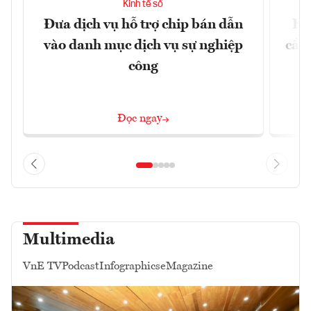
Kinh tế số
Đưa dịch vụ hỗ trợ chip bán dẫn
EU
vào danh mục dịch vụ sự nghiệp
cầu
công
Đọc ngay
Multimedia
VnE TV
Podcast
Infographics
eMagazine