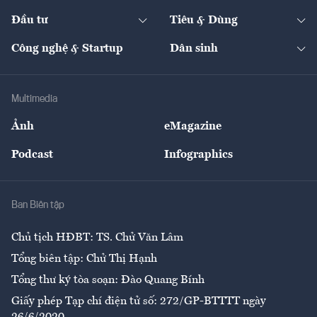
Dự án
Công nghiệp
Chuyển động 24h
Đối thoại
The Guide
Video
Đầu tư
Tiêu & Dùng
Quản trị số
Cafe BĐS
Thị trường
Kinh doanh
Kết nối
Tạp chí kinh tế Việt Nam
eMagazine
Nhà đầu tư
Du lịch
Công nghệ & Startup
Dân sinh
Tư vấn
Nông sản
Doanh nhân
Tư vấn Tiêu & Dùng
Infographics
Hạ tầng
Sức khỏe
Khung pháp lý
Doanh nghiệp
Địa phương
Thị trường
Bảo hiểm
Multimedia
Sự kiện
Nhân lực
Ảnh
eMagazine
Đẹp +
An sinh
Podcast
Infographics
Giải trí
Y tế
Nhà
Ban Biên tập
Ẩm thực
Chủ tịch HĐBT: TS. Chử Văn Lâm
Tổng biên tập: Chử Thị Hạnh
Tổng thư ký tòa soạn: Đào Quang Bính
Giấy phép Tạp chí điện tử số: 272/GP-BTTTT ngày