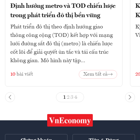
Định hướng metro và TOD chiến lược
K
trong phát triển đô thị bền vững
K
Phát triển đô thị theo định hướng giao
K
thông công cộng (TOD) kết hợp với mạng
V
lưới đường sắt đô thị (metro) là chiến lược
cốt lõi để giải quyết ùn tắc và tái cấu trúc
không gian. Mô hình này tập...
10
bài viết
Xem tất cả
2
1
2
3
4