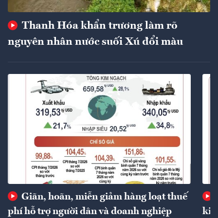
Thanh Hóa khẩn trương làm rõ
nguyên nhân nước suối Xú đổi màu
Giãn, hoãn, miễn giảm hàng loạt thuế
phí hỗ trợ người dân và doanh nghiệp
kin