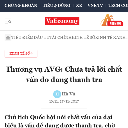
CHỨNG KHOÁN
TIÊU & DÙNG
XE
VNE TV
TECH CO
TIÊU ĐIỂM
ĐẦU TƯ
TÀI CHÍNH
KINH TẾ SỐ
KINH TẾ XANH
KINH TẾ SỐ
Thương vụ AVG: Chưa trả lời chất
vấn do đang thanh tra
Hà Vũ
H
15:11, 17/11/2017
Chủ tịch Quốc hội nói chất vấn của đại
biểu là vấn đề đang được thanh tra, chờ