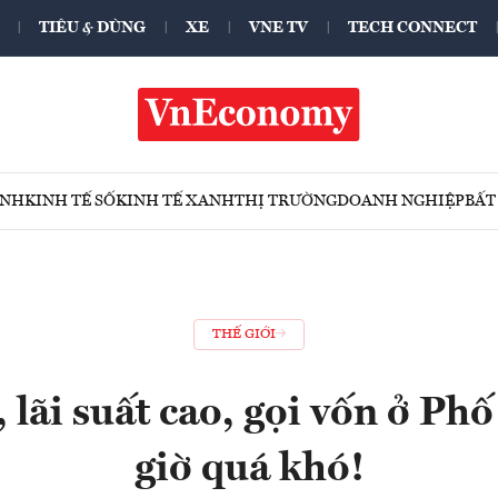
TIÊU & DÙNG
XE
VNE TV
TECH CONNECT
ÍNH
KINH TẾ SỐ
KINH TẾ XANH
THỊ TRƯỜNG
DOANH NGHIỆP
BẤT
THẾ GIỚI
 lãi suất cao, gọi vốn ở Ph
giờ quá khó!