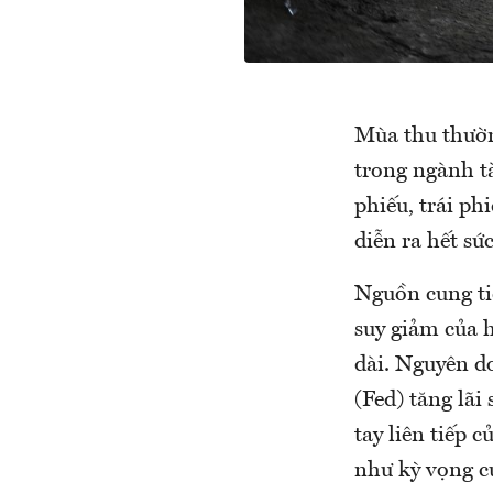
Mùa thu thườn
trong ngành t
phiếu, trái p
diễn ra hết sứ
Nguồn cung ti
suy giảm của 
dài. Nguyên d
(Fed) tăng lãi
tay liên tiếp 
như kỳ vọng củ