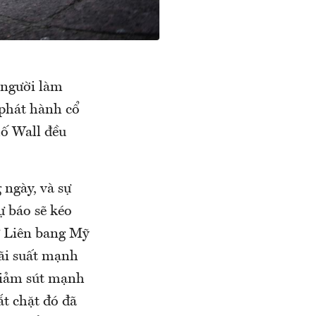
 người làm
 phát hành cổ
ố Wall đều
ngày, và sự
ự báo sẽ kéo
ữ Liên bang Mỹ
lãi suất mạnh
 giảm sút mạnh
ắt chặt đó đã