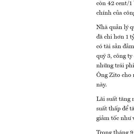
còn 42 cent/1
chính của công
Nhà quản lý q
đã chi hơn 1 
có tài sản đảm
quý 3, công ty
những trái ph
Ông Zito cho 
này.
Lãi suất tăng
suất thấp để t
giảm tốc như v
Trong tháng 9