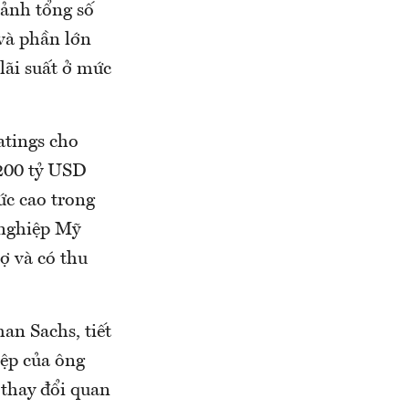
ảnh tổng số
và phần lớn
 lãi suất ở mức
atings cho
 200 tỷ USD
ức cao trong
 nghiệp Mỹ
 và có thu
n Sachs, tiết
ệp của ông
 thay đổi quan