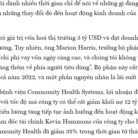
ôi dành nhiều thời gian chỉ để nói về những gì đang
 những thay đổi đó đến hoạt động kinh doanh của 
ó giá trị vốn hoá thị trường 3 tỷ USD và đạt doanh
ương. Tuy nhiên, ông Marion Harris, trưởng bộ phậ
“chi phí vay vốn ngày càng cao, và chúng tôi không 
tăng thêm về phía người tiêu dùng”. Bộ phận này cắ
 cả năm 2022, và một phần nguyên nhân là lãi suất 
 bệnh viện Community Health Systems, lợi nhuận 
với tốc độ mà công ty có thể cắt giảm khối nợ 12 t
tiền lương tăng tiếp tục ảnh hưởng đến hoạt động 
iám đốc tài chính Kevin Hammons của công ty cho bi
munity Health đã giảm 35% trong thời gian từ thá