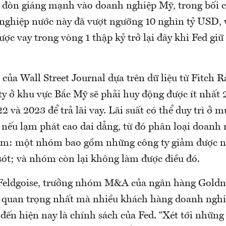
 đòn giáng mạnh vào doanh nghiệp Mỹ, trong bối c
nghiệp nước này đã vượt ngưỡng 10 nghìn tỷ USD, 
ược vay trong vòng 1 thập kỷ trở lại đây khi Fed giữ
của Wall Street Journal dựa trên dữ liệu từ Fitch R
 ty ở khu vực Bắc Mỹ sẽ phải huy động được ít nhất
 và 2023 để trả lãi vay. Lãi suất có thể duy trì ở m
 nếu lạm phát cao dai dẳng, từ đó phân loại doanh
óm: một nhóm bao gồm những công ty giảm được nợ
sót; và nhóm còn lại không làm được điều đó.
eldgoise, trưởng nhóm M&A của ngân hàng Goldma
ề quan trọng nhất mà nhiều khách hàng doanh nghi
đến hiện nay là chính sách của Fed. “Xét tới những