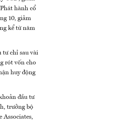
 Phát hành cổ
áng 10, giảm
áng kể từ năm
 tư chỉ sau vài
ng rót vốn cho
nhận huy động
 khoản đầu tư
ch, trưởng bộ
 Associates,