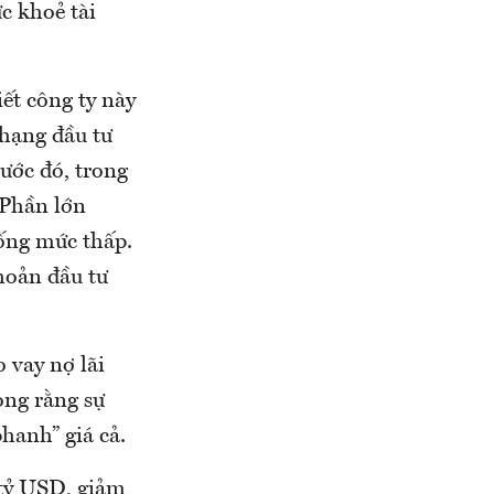
c khoẻ tài
ết công ty này
 hạng đầu tư
rước đó, trong
 Phần lớn
uống mức thấp.
hoản đầu tư
 vay nợ lãi
ọng rằng sự
hanh” giá cả.
 tỷ USD, giảm