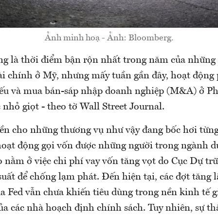
Ảnh minh hoạ - Ảnh: Bloomberg.
g là thời điểm bận rộn nhất trong năm của những
ài chính ở Mỹ, nhưng mấy tuần gần đây, hoạt động
hiếu và mua bán-sáp nhập doanh nghiệp (M&A) ở Ph
c nhỏ giọt - theo tờ Wall Street Journal.
ền cho những thương vụ như vậy đang bốc hơi từng 
hoạt động gọi vốn được những người trong ngành d
o nằm ở việc chi phí vay vốn tăng vọt do Cục Dự tr
 suất để chống lạm phát. Đến hiện tại, các đợt tăng 
của Fed vẫn chưa khiến tiêu dùng trong nền kinh tế
a các nhà hoạch định chính sách. Tuy nhiên, sự th