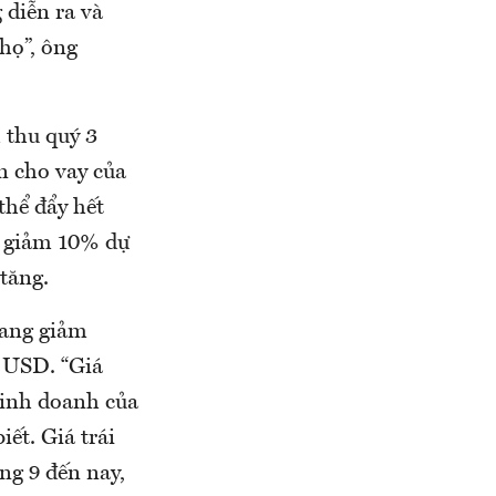
 diễn ra và
họ”, ông
 thu quý 3
n cho vay của
thể đẩy hết
t giảm 10% dự
tăng.
đang giảm
ỷ USD. “Giá
kinh doanh của
ết. Giá trái
ng 9 đến nay,