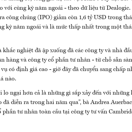
 với cùng kỳ năm ngoái - theo dữ liệu từ Dealogic.
 ra công chúng (IPO) giảm còn 1,6 tỷ USD trong th
ng kỳ năm ngoái và là mức thấp nhất trong một th
 khắc nghiệt đã ập xuống đã các công ty và nhà đầu
n hàng và công ty cổ phần tư nhân - từ chỗ sẵn sà
vụ có định giá cao - giờ đây đã chuyển sang chấp 
iá nào.
i lo ngại hơn cả là những gì sắp xảy đến với những
o đã diễn ra trong hai năm qua”, bà Andrea Auerba
 phần tư nhân toàn cầu tại công ty tư vấn Cambride