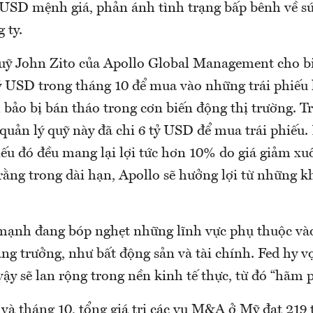
 USD mệnh giá, phản ánh tình trạng bấp bênh về sứ
 ty.
uỹ John Zito của Apollo Global Management cho bi
tỷ USD trong tháng 10 để mua vào những trái phiếu
 bảo bị bán tháo trong cơn biến động thị trường. T
 quản lý quỹ này đã chi 6 tỷ USD để mua trái phiếu.
iếu đó đều mang lại lợi tức hơn 10% do giá giảm x
rằng trong dài hạn, Apollo sẽ hưởng lợi từ những k
 mạnh đang bóp nghẹt những lĩnh vực phụ thuộc vào
ăng trưởng, như bất động sản và tài chính. Fed hy v
ậy sẽ lan rộng trong nền kinh tế thực, từ đó “hãm p
 và tháng 10, tổng giá trị các vụ M&A ở Mỹ đạt 219