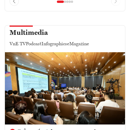
Multimedia
VnE TV
Podcast
Infographics
eMagazine