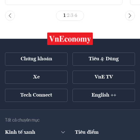
1
2
3
4
Chứng khoán
Tiêu & Dùng
Xe
VnE TV
Tech Connect
English ++
Tất cả chuyên mục
Kinh tế xanh
Tiêu điểm