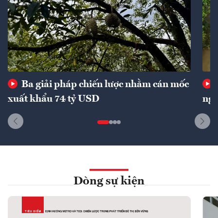
Ba giải pháp chiến lược nhằm cán mốc
xuất khẩu 74 tỷ USD
ngu
Dòng sự kiện