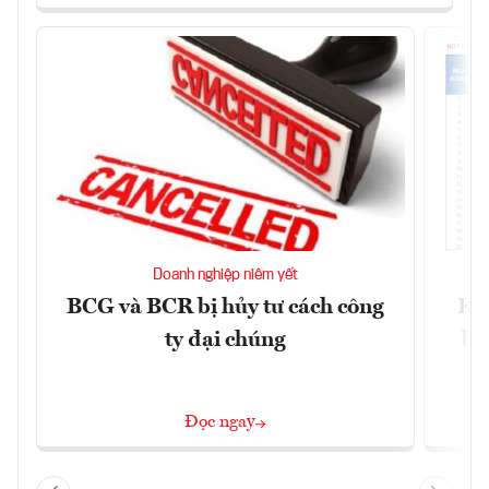
Doanh nghiệp niêm yết
BCG và BCR bị hủy tư cách công
Kh
ty đại chúng
ba
Đọc ngay