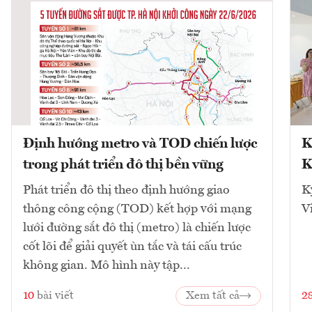
Định hướng metro và TOD chiến lược
K
trong phát triển đô thị bền vững
K
Phát triển đô thị theo định hướng giao
K
thông công cộng (TOD) kết hợp với mạng
V
lưới đường sắt đô thị (metro) là chiến lược
cốt lõi để giải quyết ùn tắc và tái cấu trúc
không gian. Mô hình này tập...
10
bài viết
Xem tất cả
2