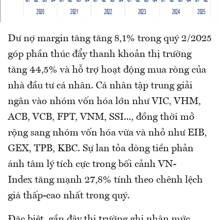
Dư nợ margin tăng tăng 8,1% trong quý 2/2025
góp phần thúc đẩy thanh khoản thị trường
tăng 44,5% và hỗ trợ hoạt động mua ròng của
nhà đầu tư cá nhân. Cá nhân tập trung giải
ngân vào nhóm vốn hóa lớn như VIC, VHM,
ACB, VCB, FPT, VNM, SSI..., đồng thời mở
rộng sang nhóm vốn hóa vừa và nhỏ như EIB,
GEX, TPB, KBC. Sự lan tỏa dòng tiền phản
ánh tâm lý tích cực trong bối cảnh VN-
Index tăng mạnh 27,8% tính theo chênh lệch
giá thấp-cao nhất trong quý.
Đặc biệt, gần đây thị trường ghi nhận mức