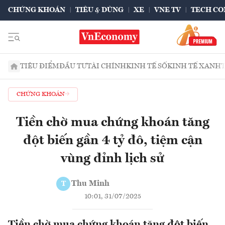
CHỨNG KHOÁN
TIÊU & DÙNG
XE
VNE TV
TECH CO
TIÊU ĐIỂM
ĐẦU TƯ
TÀI CHÍNH
KINH TẾ SỐ
KINH TẾ XANH
CHỨNG KHOÁN
Tiền chờ mua chứng khoán tăng
đột biến gần 4 tỷ đô, tiệm cận
vùng đỉnh lịch sử
Thu Minh
T
10:01, 31/07/2025
Tiền chờ mua chứng khoán tăng đột biến,