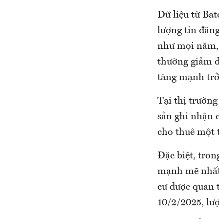
Dữ liệu từ Ba
lượng tin đăn
như mọi năm, 
thường giảm đ
tăng mạnh trở 
Tại thị trườn
sản ghi nhận c
cho thuê một t
Đặc biệt, tron
mạnh mẽ nhất 
cư được quan t
10/2/2025, lượ