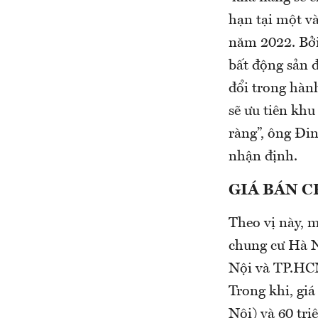
hạn tại một và
năm 2022. Bởi
bất động sản đ
đổi trong hành
sẽ ưu tiên khu
ràng”, ông Đ
nhận định.
GIÁ BÁN C
Theo vị này, m
chung cư Hà N
Nội và TP.HCM
Trong khi, gi
Nội) và 60 tri