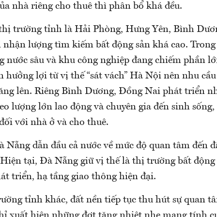
ủa nhà riêng cho thuê thì phân bổ khá đều.
 thị trường tỉnh là Hải Phòng, Hưng Yên, Bình Dư
 nhận lượng tìm kiếm bất động sản khá cao. Trong
g nước sâu và khu công nghiệp đang chiếm phần lớ
 hưởng lợi từ vị thế “sát vách” Hà Nội nên nhu cầu
 tăng lên. Riêng Bình Dương, Đồng Nai phát triển n
eo lượng lớn lao động và chuyên gia đến sinh sống,
ối với nhà ở và cho thuê.
à Nẵng dẫn đầu cả nước về mức độ quan tâm đến đ
Hiện tại, Đà Nẵng giữ vị thế là thị trường bất độn
át triển, hạ tầng giao thông hiện đại.
rường tỉnh khác, đất nền tiếp tục thu hút sự quan 
hỉ xuất hiện những đợt tăng nhiệt nhẹ mang tính c