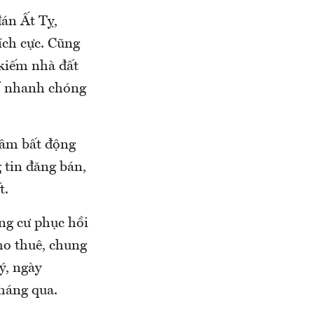
án Ất Tỵ,
ích cực. Cũng
 kiếm nhà đất
số nhanh chóng
tâm bất động
 tin đăng bán,
t.
ung cư phục hồi
ho thuê, chung
ý, ngày
tháng qua.