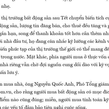
 nhẹ.
 thị trường bất động sản sau Tết chuyển biến tích c
ộng sản, lượng tin đăng bán, cho thuê đều tăng và 
gắn hạn, song để thanh khoản tốt hơn cần thêm nhi
ới nhà đầu tư, họ đang cân nhắc kỹ lưỡng các kênh 
biến phức tạp của thị trường thế giới có thể mang đ
ế trong nước. Mặt khác, phía người mua ở thực vốn
 nhà riêng vẫn chờ đợi nguồn cung dồi dào với kỳ v
uấn lưu ý.
án mua nhà, ông Nguyễn Quốc Anh, Phó Tổng giám
m.vn, cho rằng người mua bất động sản có mục đíc
điểm nào cũng đúng; miễn, người mua tính toán k
à các yếu tố đảm bảo tiện nghi cuộc sống.