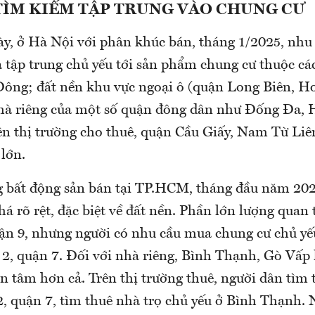
TÌM KIẾM TẬP TRUNG VÀO CHUNG CƯ
ày, ở Hà Nội với phân khúc bán, tháng 1/2025, nhu
 tập trung chủ yếu tới sản phẩm chung cư thuộc c
ông; đất nền khu vực ngoại ô (quận Long Biên, H
hà riêng của một số quận đông dân như Đống Đa, 
ên thị trường cho thuê, quận Cầu Giấy, Nam Từ Liê
lớn.
g bất động sản bán tại TP.HCM, tháng đầu năm 20
á rõ rệt, đặc biệt về đất nền. Phần lớn lượng quan
uận 9, nhưng người có nhu cầu mua chung cư chủ y
 2, quận 7. Đối với nhà riêng, Bình Thạnh, Gò Vấp 
n tâm hơn cả. Trên thị trường thuê, người dân tìm
2, quận 7, tìm thuê nhà trọ chủ yếu ở Bình Thạnh. 