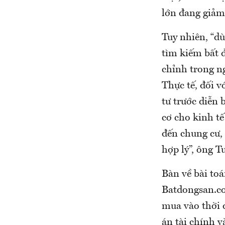
lớn đang giảm
Tuy nhiên, “dù
tìm kiếm bất đ
chỉnh trong n
Thực tế, đối v
tư trước diễn 
cơ cho kinh t
đến chung cư,
hợp lý”, ông T
Bàn về bài to
Batdongsan.co
mua vào thời 
án tài chính v