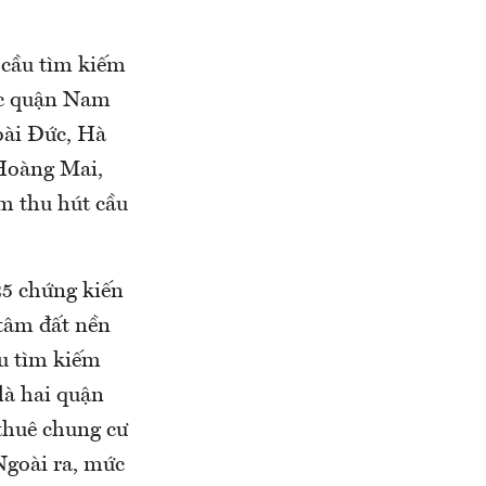
 cầu tìm kiếm
ác quận Nam
oài Đức, Hà
Hoàng Mai,
m thu hút cầu
25 chứng kiến
 tâm đất nền
ếu tìm kiếm
là hai quận
 thuê chung cư
Ngoài ra, mức