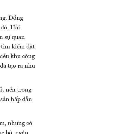
ơng, Đồng
 đó, Hải
n sự quan
 tìm kiếm đất
hiều khu công
 đã tạo ra nhu
ất nền trong
g sản hấp dẫn
tâm, nhưng có
ục bộ, ngắn