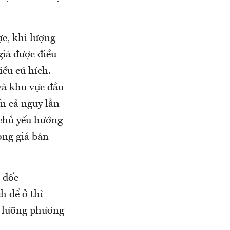
ực, khi lượng
giá được điều
ều cú hích.
và khu vực đầu
ến cả nguy lẫn
 chủ yếu hướng
ọng giá bán
 đốc
h để ở thì
ỹ lưỡng phương