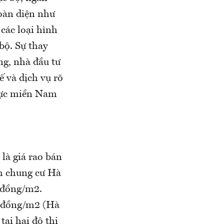
toàn diện như
các loại hình
 bộ. Sự thay
ng, nhà đầu tư
ế và dịch vụ rõ
vực miền Nam
 là giá rao bán
h chung cư Hà
u đồng/m2.
u đồng/m2 (Hà
ại hai đô thị