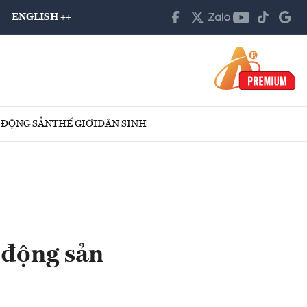
ENGLISH ++
 ĐỘNG SẢN
THẾ GIỚI
DÂN SINH
t động sản