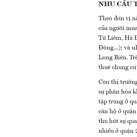
NHU CẦU 
Theo đơn vị n
của người mua
Từ Liêm, Hà Đ
Đông…); và n
Long Biên. Tr
thuê chung cư 
Còn thị trườn
sự phân hóa kh
tập trung ở q
căn hộ ở quận
thu hút sự qua
nhiều ở quận 