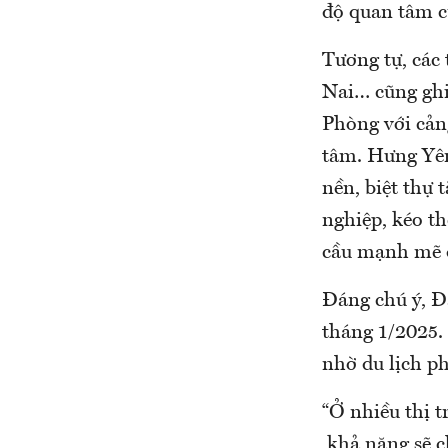
độ quan tâm c
Tương tự, các
Nai… cũng ghi
Phòng với cản
tâm. Hưng Yên
nền, biệt thự
nghiệp, kéo th
cầu mạnh mẽ đ
Đáng chú ý, Đ
tháng 1/2025. 
nhờ du lịch ph
“Ở nhiều thị t
khả năng sẽ c