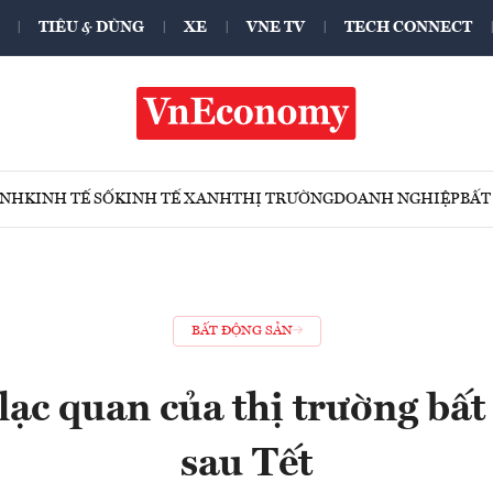
TIÊU & DÙNG
XE
VNE TV
TECH CONNECT
ÍNH
KINH TẾ SỐ
KINH TẾ XANH
THỊ TRƯỜNG
DOANH NGHIỆP
BẤT
BẤT ĐỘNG SẢN
lạc quan của thị trường bấ
sau Tết