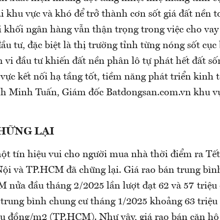
i khu vực và khó để trở thành cơn sốt giá đất nền 
 khối ngân hàng vẫn thận trọng trong việc cho vay 
ầu tư, đặc biệt là thị trường tỉnh từng nóng sốt cục
 vi đầu tư khiến đất nền phân lô tự phát hết đất số
 vực kết nối hạ tầng tốt, tiềm năng phát triển kinh t
inh Minh Tuấn, Giám đốc Batdongsan.com.vn khu 
HỮNG LẠI
ột tín hiệu vui cho người mua nhà thời điểm ra Tết
ội và TP.HCM đã chững lại. Giá rao bán trung bìn
 nửa đầu tháng 2/2025 lần lượt đạt 62 và 57 triệ
á trung bình chung cư tháng 1/2025 khoảng 63 triệ
ệu đồng/m2 (TP.HCM). Như vậy, giá rao bán căn hộ t