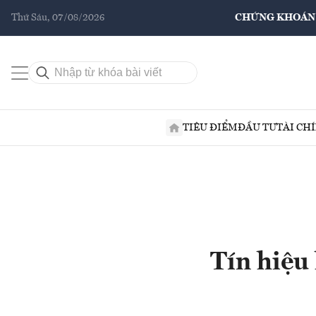
Thứ Sáu, 07/08/2026
CHỨNG KHOÁN
TIÊU ĐIỂM
ĐẦU TƯ
TÀI CH
Tín hiệu 