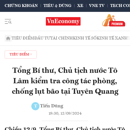
CHỨNG KHOÁN
TIÊU & DÙNG
XE
VNE TV
TECH CO
TIÊU ĐIỂM
ĐẦU TƯ
TÀI CHÍNH
KINH TẾ SỐ
KINH TẾ XANH
TIÊU ĐIỂM
Tổng Bí thư, Chủ tịch nước Tô
Lâm kiểm tra công tác phòng,
chống lụt bão tại Tuyên Quang
Tiến Dũng
T
19:30, 12/09/2024
Chiều 12/9, Tổng Bí thư, Chủ tịch nước Tô