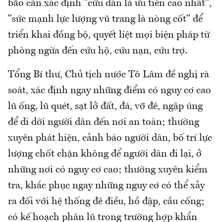
bão cần xác định "cứu dân là ưu tiên cao nhất",
"sức mạnh lực lượng vũ trang là nòng cốt" để
triển khai đồng bộ, quyết liệt mọi biện pháp từ
phòng ngừa đến cứu hộ, cứu nạn, cứu trợ.
Tổng Bí thư, Chủ tịch nước Tô Lâm đề nghị rà
soát, xác định ngay những điểm có nguy cơ cao
lũ ống, lũ quét, sạt lở đất, đá, vỡ đê, ngập úng
để di dời người dân đến nơi an toàn; thường
xuyên phát hiện, cảnh báo người dân, bố trí lực
lượng chốt chặn không để người dân đi lại, ở
những nơi có nguy cơ cao; thường xuyên kiểm
tra, khắc phục ngay những nguy cơ có thể xảy
ra đối với hệ thống đê điều, hồ đập, cầu cống;
có kế hoạch phân lũ trong trường hợp khẩn