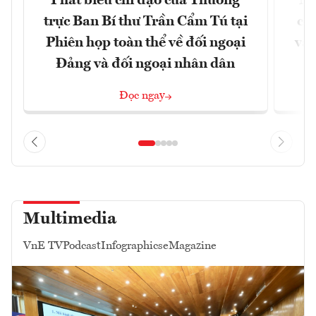
Phát biểu chỉ đạo của Thường
Nâ
trực Ban Bí thư Trần Cẩm Tú tại
cô
Phiên họp toàn thể về đối ngoại
và 
Đảng và đối ngoại nhân dân
Đọc ngay
Multimedia
VnE TV
Podcast
Infographics
eMagazine