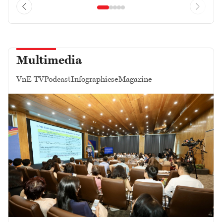
Multimedia
VnE TV
Podcast
Infographics
eMagazine