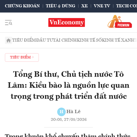
CHỨNG KHOÁN
TIÊU & DÙNG
XE
VNE TV
TECH CO
TIÊU ĐIỂM
ĐẦU TƯ
TÀI CHÍNH
KINH TẾ SỐ
KINH TẾ XANH
TIÊU ĐIỂM
Tổng Bí thư, Chủ tịch nước Tô
Lâm: Kiều bào là nguồn lực quan
trọng trong phát triển đất nước
Hà Lê
H
20:08, 27/05/2026
Trong khuôn khổ chuyến thăm chính thức