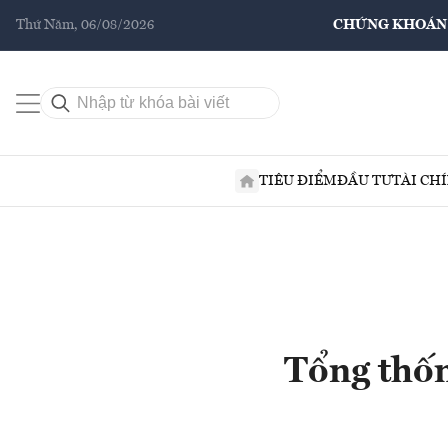
Thứ Năm, 06/08/2026
CHỨNG KHOÁN
TIÊU ĐIỂM
ĐẦU TƯ
TÀI CH
Tổng thố