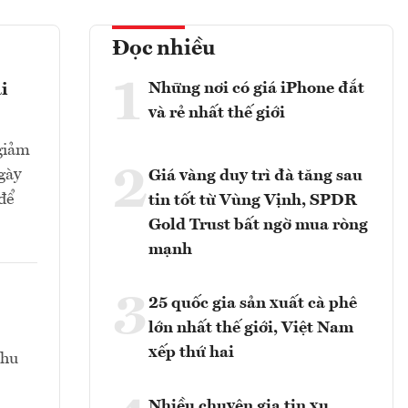
Đọc nhiều
1
Những nơi có giá iPhone đắt
i
và rẻ nhất thế giới
giảm
2
gày
Giá vàng duy trì đà tăng sau
 để
tin tốt từ Vùng Vịnh, SPDR
Gold Trust bất ngờ mua ròng
mạnh
3
25 quốc gia sản xuất cà phê
lớn nhất thế giới, Việt Nam
xếp thứ hai
thu
Nhiều chuyên gia tin xu