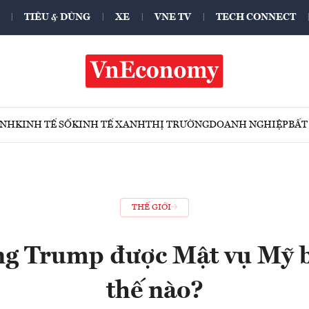
TIÊU & DÙNG
XE
VNE TV
TECH CONNECT
ÍNH
KINH TẾ SỐ
KINH TẾ XANH
THỊ TRƯỜNG
DOANH NGHIỆP
BẤT
THẾ GIỚI
ng Trump được Mật vụ Mỹ b
thế nào?