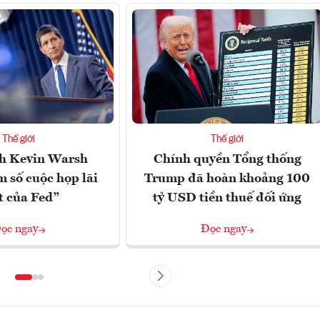
Thế giới
Thế giới
ch Kevin Warsh
Chính quyền Tổng thống
 số cuộc họp lãi
Trump đã hoàn khoảng 100
t của Fed”
tỷ USD tiền thuế đối ứng
ọc ngay
Đọc ngay