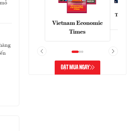
 mỏ
Tạp chí
Vietnam Economic
Times
 hàng
iến
ĐẶT MUA NGAY