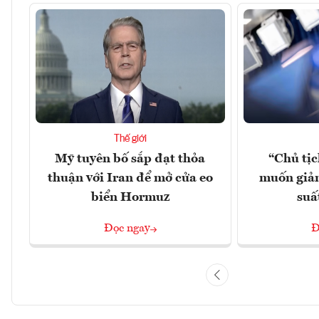
Thế giới
Mỹ tuyên bố sắp đạt thỏa
“Chủ tị
thuận với Iran để mở cửa eo
muốn giảm
biển Hormuz
suấ
Đọc ngay
Đ