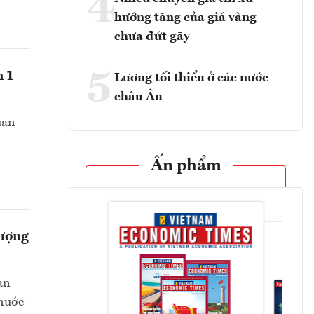
4
hướng tăng của giá vàng
chưa đứt gãy
5
n 1
Lương tối thiểu ở các nước
châu Âu
uan
Ấn phẩm
lượng
an
 nước