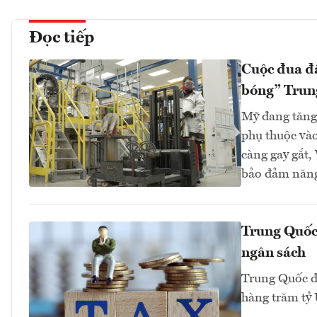
Đọc tiếp
Cuộc đua đấ
bóng” Trun
Mỹ đang tăng
phụ thuộc và
càng gay gắt,
bảo đảm năng
Trung Quốc 
ngân sách
Trung Quốc đã
hàng trăm tỷ 