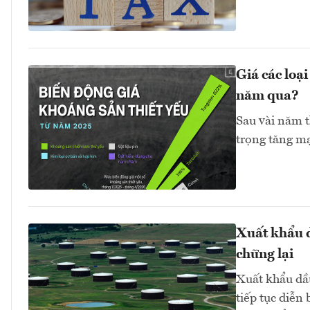
Giá các loạ
năm qua?
Sau vài năm t
trọng tăng mạ
Xuất khẩu d
chững lại
Xuất khẩu dầ
tiếp tục diễn