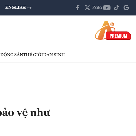
ENGLISH ++
 ĐỘNG SẢN
THẾ GIỚI
DÂN SINH
ảo vệ như