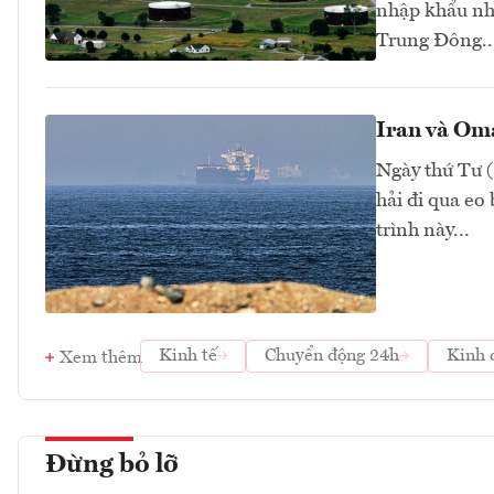
nhập khẩu nh
Trung Đông..
Iran và Om
Ngày thứ Tư (
hải đi qua eo
trình này...
Kinh tế
Chuyển động 24h
Kinh 
Xem thêm
Đừng bỏ lỡ