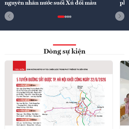
nguyên nhân nước suối Xú đổi màu
phí
Dòng sự kiện