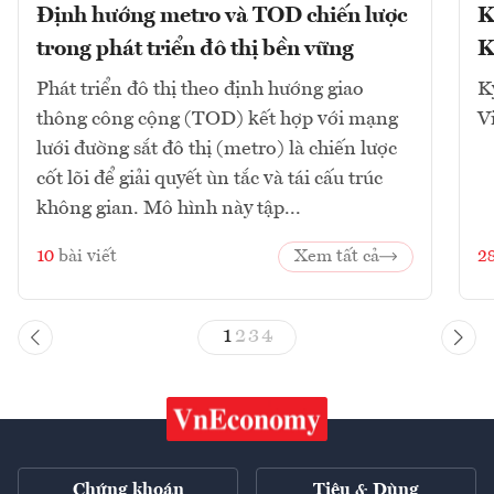
Định hướng metro và TOD chiến lược
K
trong phát triển đô thị bền vững
K
Phát triển đô thị theo định hướng giao
K
thông công cộng (TOD) kết hợp với mạng
V
lưới đường sắt đô thị (metro) là chiến lược
cốt lõi để giải quyết ùn tắc và tái cấu trúc
không gian. Mô hình này tập...
10
bài viết
Xem tất cả
2
1
2
3
4
Chứng khoán
Tiêu & Dùng