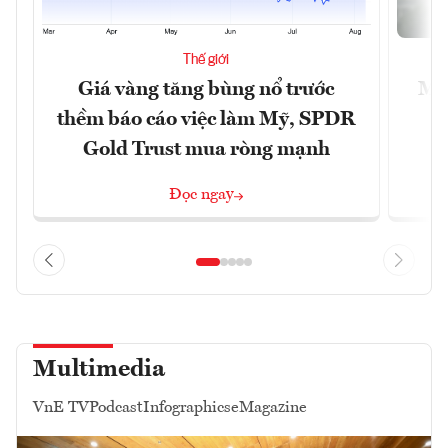
Thế giới
Giá vàng tăng bùng nổ trước
Mỹ 
thềm báo cáo việc làm Mỹ, SPDR
Gold Trust mua ròng mạnh
Đọc ngay
Multimedia
VnE TV
Podcast
Infographics
eMagazine