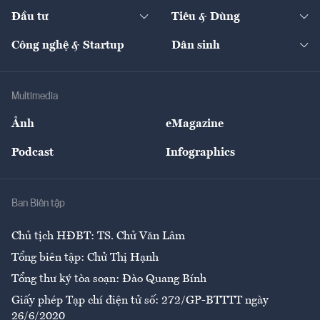
Chuyển động 24h
Đối thoại
The Guide
Video
Đầu tư
Tiêu & Dùng
Quản trị số
Cafe BĐS
Thị trường
Kinh doanh
Kết nối
Tạp chí kinh tế Việt Nam
eMagazine
Nhà đầu tư
Du lịch
Công nghệ & Startup
Dân sinh
Tư vấn
Nông sản
Doanh nhân
Tư vấn Tiêu & Dùng
Infographics
Hạ tầng
Sức khỏe
Khung pháp lý
Doanh nghiệp
Địa phương
Thị trường
Bảo hiểm
Multimedia
Sự kiện
Nhân lực
Ảnh
eMagazine
Đẹp +
An sinh
Podcast
Infographics
Giải trí
Y tế
Nhà
Ban Biên tập
Ẩm thực
Chủ tịch HĐBT: TS. Chử Văn Lâm
Tổng biên tập: Chử Thị Hạnh
Tổng thư ký tòa soạn: Đào Quang Bính
Giấy phép Tạp chí điện tử số: 272/GP-BTTTT ngày
26/6/2020