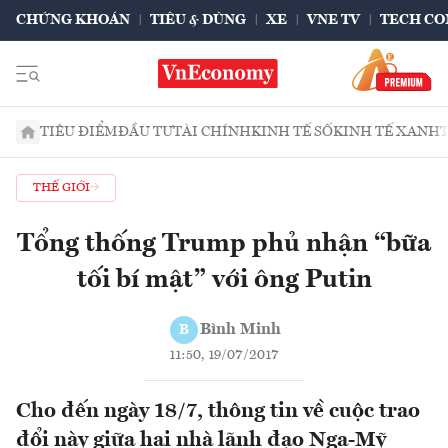
CHỨNG KHOÁN
TIÊU & DÙNG
XE
VNE TV
TECH CO
TIÊU ĐIỂM
ĐẦU TƯ
TÀI CHÍNH
KINH TẾ SỐ
KINH TẾ XANH
THẾ GIỚI
Tổng thống Trump phủ nhận “bữa
tối bí mật” với ông Putin
Bình Minh
B
11:50, 19/07/2017
Cho đến ngày 18/7, thông tin về cuộc trao
đổi này giữa hai nhà lãnh đạo Nga-Mỹ