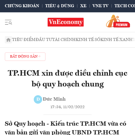
CHỨNG KHOÁN
TIÊU & DÙNG
XE
VNE TV
TECH CO
TIÊU ĐIỂM
ĐẦU TƯ
TÀI CHÍNH
KINH TẾ SỐ
KINH TẾ XANH
BẤT ĐỘNG SẢN
TP.HCM xin được điều chỉnh cục
bộ quy hoạch chung
Đức Minh
Đ
17:34, 11/02/2022
Sở Quy hoạch - Kiến trúc TP.HCM vừa có
văn bản gửi văn phòng UBND TP.HCM