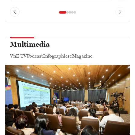
Multimedia
VnE TV
Podcast
Infographics
eMagazine