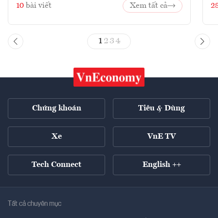
10
bài viết
Xem tất cả
2
1
2
3
4
Chứng khoán
Tiêu & Dùng
Xe
VnE TV
Tech Connect
English ++
Tất cả chuyên mục