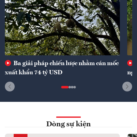
Ba giải pháp chiến lược nhằm cán mốc
xuất khẩu 74 tỷ USD
ngu
Dòng sự kiện