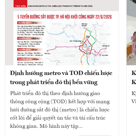
Định hướng metro và TOD chiến lược
K
trong phát triển đô thị bền vững
K
Phát triển đô thị theo định hướng giao
K
thông công cộng (TOD) kết hợp với mạng
V
lưới đường sắt đô thị (metro) là chiến lược
cốt lõi để giải quyết ùn tắc và tái cấu trúc
không gian. Mô hình này tập...