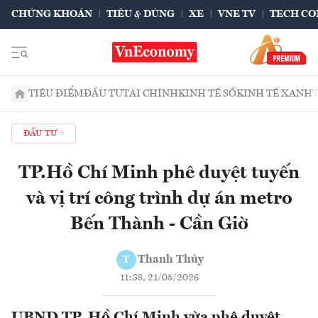
CHỨNG KHOÁN
TIÊU & DÙNG
XE
VNE TV
TECH CO
TIÊU ĐIỂM
ĐẦU TƯ
TÀI CHÍNH
KINH TẾ SỐ
KINH TẾ XANH
ĐẦU TƯ
TP.Hồ Chí Minh phê duyệt tuyến
và vị trí công trình dự án metro
Bến Thành - Cần Giờ
Thanh Thủy
T
11:38, 21/05/2026
UBND TP. Hồ Chí Minh vừa phê duyệt