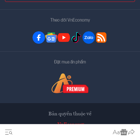
Theo dõi VnEconomy
Đặt mua ấn phẩm
Bản quyền thuộc về
VnEconomy
Tạp chí điện tử của Hội Khoa học Kinh tế Việt Nam