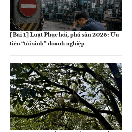
[Bài 1] Luật Phục hồi, phá sản 2025: Ưu
tiên “tái sinh” doanh nghiệp