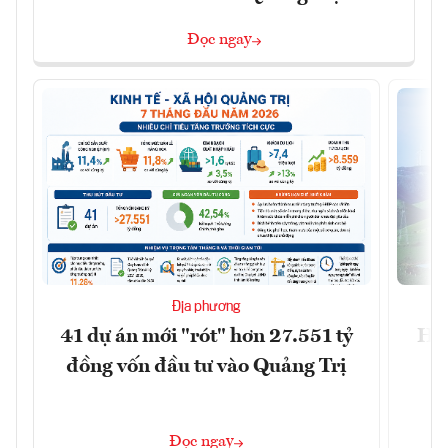
Đọc ngay
Địa phương
41 dự án mới "rót" hơn 27.551 tỷ
Hà 
đồng vốn đầu tư vào Quảng Trị
4 
Đọc ngay