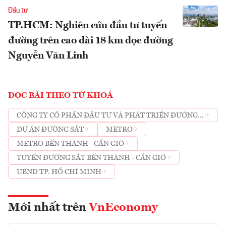
Đầu tư
TP.HCM: Nghiên cứu đầu tư tuyến
đường trên cao dài 18 km dọc đường
Nguyễn Văn Linh
ĐỌC BÀI THEO TỪ KHOÁ
CÔNG TY CỔ PHẦN ĐẦU TƯ VÀ PHÁT TRIỂN ĐƯỜNG
SẮT CAO TỐC VINSPEED
DỰ ÁN ĐƯỜNG SẮT
METRO
METRO BẾN THÀNH - CẦN GIỜ
TUYẾN ĐƯỜNG SẮT BẾN THÀNH - CẦN GIỜ
UBND TP. HỒ CHÍ MINH
Mới nhất trên
VnEconomy