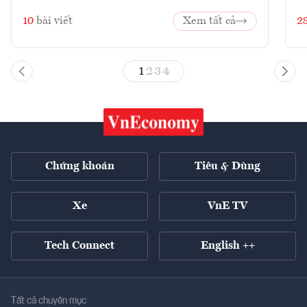
10
bài viết
Xem tất cả
2
1
2
3
4
Chứng khoán
Tiêu & Dùng
Xe
VnE TV
Tech Connect
English ++
Tất cả chuyên mục