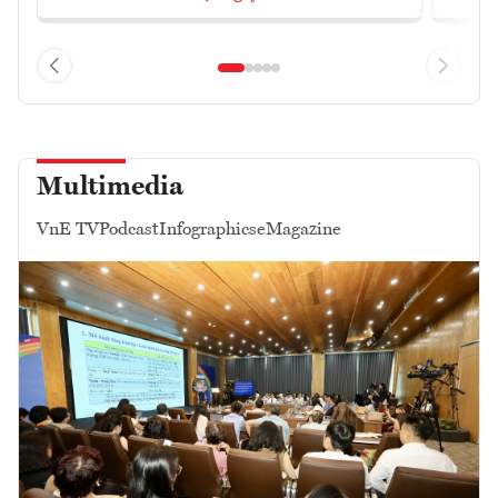
Multimedia
VnE TV
Podcast
Infographics
eMagazine