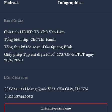
Podcast
Infographics
Giải trí
Y tế
Nhà
Ban Biên tập
Ẩm thực
Chủ tịch HĐBT: TS. Chử Văn Lâm
Tổng biên tập: Chử Thị Hạnh
Tổng thư ký tòa soạn: Đào Quang Bính
Giấy phép Tạp chí điện tử số: 272/GP-BTTTT ngày
26/6/2020
Liên hệ tòa soạn
Số 96-98 Hoàng Quốc Việt, Cầu Giấy, Hà Nội
02437552050
Liên hệ quảng cáo