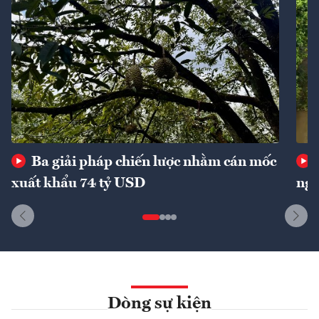
Ba giải pháp chiến lược nhằm cán mốc
xuất khẩu 74 tỷ USD
ngu
Dòng sự kiện