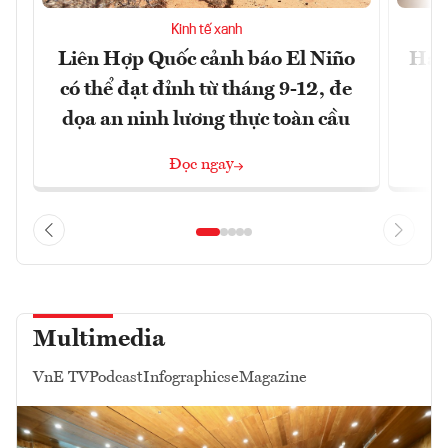
Kinh tế xanh
Liên Hợp Quốc cảnh báo El Niño
Hạn 
có thể đạt đỉnh từ tháng 9-12, đe
dọa an ninh lương thực toàn cầu
Đọc ngay
Multimedia
VnE TV
Podcast
Infographics
eMagazine