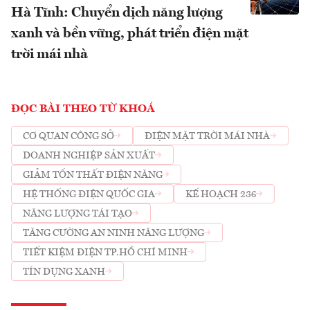
Hà Tĩnh: Chuyển dịch năng lượng
xanh và bền vững, phát triển điện mặt
trời mái nhà
ĐỌC BÀI THEO TỪ KHOÁ
CƠ QUAN CÔNG SỞ
ĐIỆN MẶT TRỜI MÁI NHÀ
DOANH NGHIỆP SẢN XUẤT
GIẢM TỔN THẤT ĐIỆN NĂNG
HỆ THỐNG ĐIỆN QUỐC GIA
KẾ HOẠCH 236
NĂNG LƯỢNG TÁI TẠO
TĂNG CƯỜNG AN NINH NĂNG LƯỢNG
TIẾT KIỆM ĐIỆN TP.HỒ CHÍ MINH
TÍN DỤNG XANH