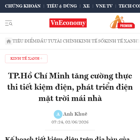
CHỨNG KHOÁN
TIÊU & DÙNG
XE
VNE TV
TECH CO
TIÊU ĐIỂM
ĐẦU TƯ
TÀI CHÍNH
KINH TẾ SỐ
KINH TẾ XANH
KINH TẾ XANH
TP.Hồ Chí Minh tăng cường thực
thi tiết kiệm điện, phát triển điện
mặt trời mái nhà
Anh Khuê
A
07:24, 02/06/2026
Kế hoạch tiết kiệm điện trên địa bàn của