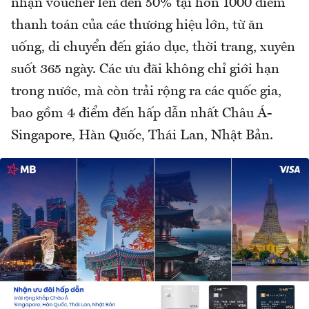
nhận voucher lên đến 50% tại hơn 1000 điểm
thanh toán của các thương hiệu lớn, từ ăn
uống, di chuyển đến giáo dục, thời trang, xuyên
suốt 365 ngày. Các ưu đãi không chỉ giới hạn
trong nước, mà còn trải rộng ra các quốc gia,
bao gồm 4 điểm đến hấp dẫn nhất Châu Á-
Singapore, Hàn Quốc, Thái Lan, Nhật Bản.