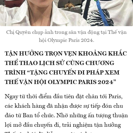
Chị Quyên chụp ảnh trong sân vận động tại Thế vận
hội Olympic Paris 2024.
TẬN HƯỞNG TRỌN VẸN KHOẢNG KHẮC
THỂ THAO LỊCH SỬ CÙNG CHƯƠNG
TRÌNH “TẶNG CHUYẾN ĐI PHÁP XEM
THẾ VẬN HỘI OLYMPIC PARIS 2024”
Ngay từ thời điểm đầu tiên đặt chân tới Paris,
các khách hàng đã nhận được sự tiếp đón chu
đáo từ Ban tổ chức. Nhờ những ấn tượng thuận
lợi mở đầu chuyến đi, trải nghiệm tận hưởng