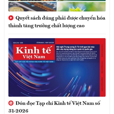
Quyết sách đúng phải được chuyển hóa
thành tăng trưởng chất lượng cao
Đón đọc Tạp chí Kinh tế Việt Nam số
31-2026