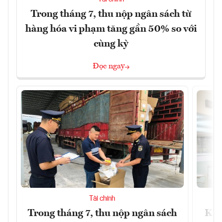
Trong tháng 7, thu nộp ngân sách từ
hàng hóa vi phạm tăng gần 50% so với
cùng kỳ
Đọc ngay
Tài chính
Trong tháng 7, thu nộp ngân sách
Khô