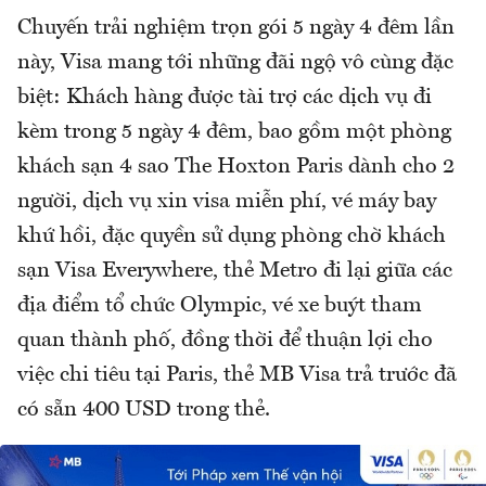
Chuyến trải nghiệm trọn gói 5 ngày 4 đêm lần
này, Visa mang tới những đãi ngộ vô cùng đặc
biệt: Khách hàng được tài trợ các dịch vụ đi
kèm trong 5 ngày 4 đêm, bao gồm một phòng
khách sạn 4 sao The Hoxton Paris dành cho 2
người, dịch vụ xin visa miễn phí, vé máy bay
khứ hồi, đặc quyền sử dụng phòng chờ khách
sạn Visa Everywhere, thẻ Metro đi lại giữa các
địa điểm tổ chức Olympic, vé xe buýt tham
quan thành phố, đồng thời để thuận lợi cho
việc chi tiêu tại Paris, thẻ MB Visa trả trước đã
có sẵn 400 USD trong thẻ.