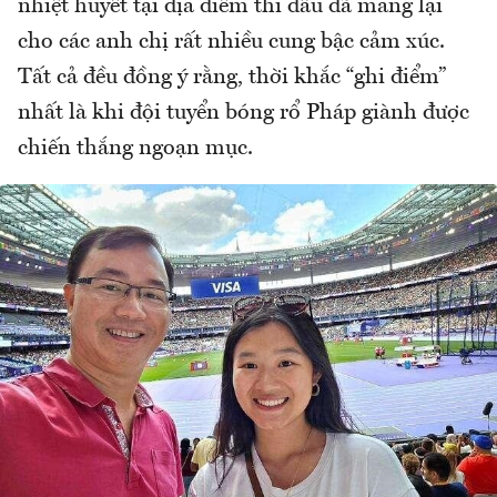
nhiệt huyết tại địa điểm thi đấu đã mang lại
cho các anh chị rất nhiều cung bậc cảm xúc.
Tất cả đều đồng ý rằng, thời khắc “ghi điểm”
nhất là khi đội tuyển bóng rổ Pháp giành được
chiến thắng ngoạn mục.