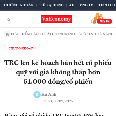
CHỨNG KHOÁN
TIÊU & DÙNG
XE
VNE TV
TECH CO
TIÊU ĐIỂM
ĐẦU TƯ
TÀI CHÍNH
KINH TẾ SỐ
KINH TẾ XANH
CHỨNG KHOÁN
TRC lên kế hoạch bán hết cổ phiếu
quỹ với giá không thấp hơn
51.000 đồng/cổ phiếu
Hà Anh
H
15:50, 08/07/2025
Hiện, giá cổ phiếu TRC tăng 0,45% lên