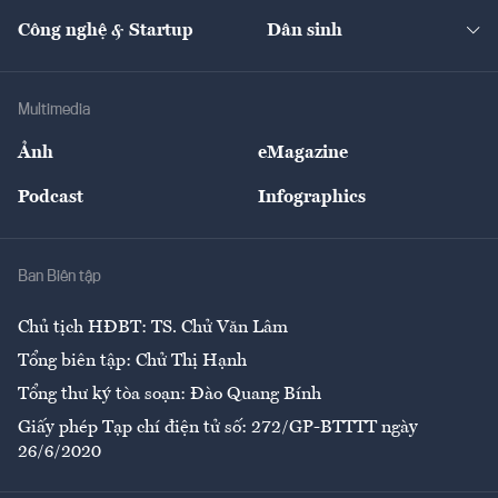
Kinh doanh
Kết nối
Tạp chí kinh tế Việt Nam
eMagazine
Nhà đầu tư
Du lịch
Công nghệ & Startup
Dân sinh
Tư vấn
Nông sản
Doanh nhân
Tư vấn Tiêu & Dùng
Infographics
Hạ tầng
Sức khỏe
Khung pháp lý
Doanh nghiệp
Địa phương
Thị trường
Bảo hiểm
Multimedia
Sự kiện
Nhân lực
Ảnh
eMagazine
Đẹp +
An sinh
Podcast
Infographics
Giải trí
Y tế
Nhà
Ban Biên tập
Ẩm thực
Chủ tịch HĐBT: TS. Chử Văn Lâm
Tổng biên tập: Chử Thị Hạnh
Tổng thư ký tòa soạn: Đào Quang Bính
Giấy phép Tạp chí điện tử số: 272/GP-BTTTT ngày
26/6/2020