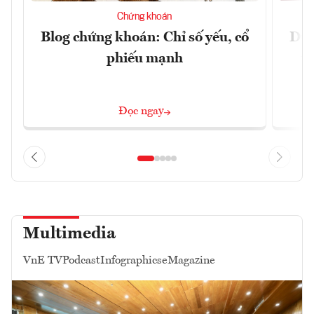
Chứng khoán
Blog chứng khoán: Chỉ số yếu, cổ
Dự 
phiếu mạnh
t
Đọc ngay
Multimedia
VnE TV
Podcast
Infographics
eMagazine