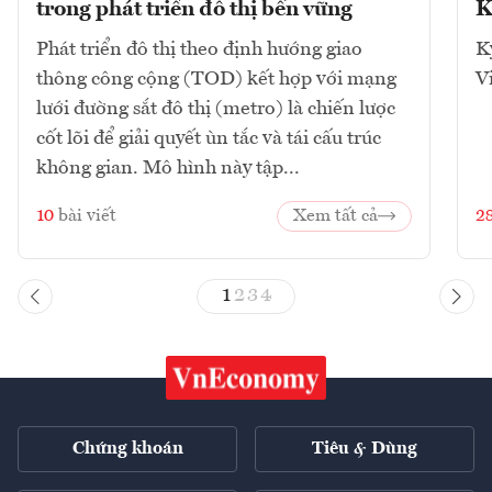
trong phát triển đô thị bền vững
K
Phát triển đô thị theo định hướng giao
K
thông công cộng (TOD) kết hợp với mạng
V
lưới đường sắt đô thị (metro) là chiến lược
cốt lõi để giải quyết ùn tắc và tái cấu trúc
không gian. Mô hình này tập...
10
bài viết
Xem tất cả
2
1
2
3
4
Chứng khoán
Tiêu & Dùng